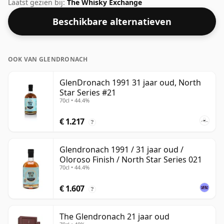
deze Schotse Whisky van GlenDronach is dat 31 jaar.
Laatst gezien bij:
The Whisky Exchange
Gebotteld op een mooie drinksterkte van 51,2% wordt
Beschikbare alternatieven
deze whisky geleverd in een fles van 70cl.
OOK VAN GLENDRONACH
GlenDronach 1991 31 jaar oud, North
Star Series #21
70cl • 44.4%
€ 1.217
?
Glendronach 1991 / 31 jaar oud /
Oloroso Finish / North Star Series 021
70cl • 44.4%
€ 1.607
?
The Glendronach 21 jaar oud