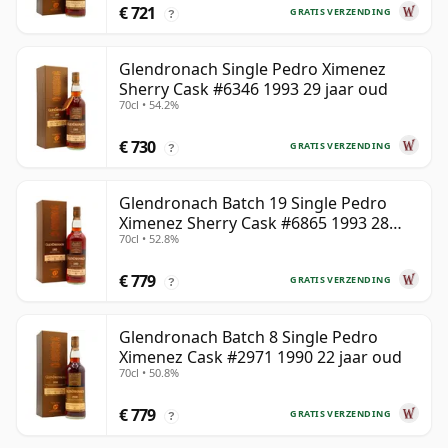
€ 721
GRATIS VERZENDING
?
Glendronach Single Pedro Ximenez
Sherry Cask #6346 1993 29 jaar oud
70cl • 54.2%
€ 730
GRATIS VERZENDING
?
Glendronach Batch 19 Single Pedro
Ximenez Sherry Cask #6865 1993 28
70cl • 52.8%
jaar oud
€ 779
GRATIS VERZENDING
?
Glendronach Batch 8 Single Pedro
Ximenez Cask #2971 1990 22 jaar oud
70cl • 50.8%
€ 779
GRATIS VERZENDING
?