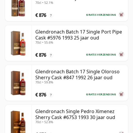
70cl • 52.1%
€ 876
GRATIS VERZENDING
?
Glendronach Batch 17 Single Port Pipe
Cask #5976 1993 25 jaar oud
70cl • 55.6%
€ 876
GRATIS VERZENDING
?
Glendronach Batch 17 Single Oloroso
Sherry Cask #847 1992 26 jaar oud
70cl • 59.8%
€ 876
GRATIS VERZENDING
?
Glendronach Single Pedro Ximenez
Sherry Cask #6753 1993 30 jaar oud
70cl • 52.8%