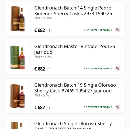
Glendronach Batch 14 Single Pedro
Ximenez Sherry Cask #2973 1990 26
70cl • 50.8%
jaar oud
€ 682
GRATIS VERZENDING
?
Glendronach Master Vintage 1993 25
jaar oud
70cl • 48.2%
€ 682
GRATIS VERZENDING
?
Glendronach Batch 19 Single Oloroso
Sherry Cask #7469 1994 27 jaar oud
70cl • 53%
€ 682
GRATIS VERZENDING
?
Glendronach Single Oloroso Sherry