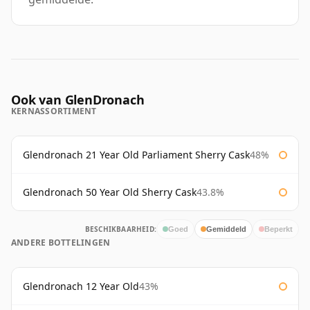
Ook van GlenDronach
KERNASSORTIMENT
Glendronach 21 Year Old Parliament Sherry Cask
48%
Glendronach 50 Year Old Sherry Cask
43.8%
BESCHIKBAARHEID:
Goed
Gemiddeld
Beperkt
ANDERE BOTTELINGEN
Glendronach 12 Year Old
43%