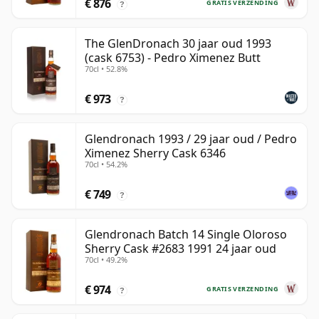
€ 876
GRATIS VERZENDING
?
The GlenDronach 30 jaar oud 1993
(cask 6753) - Pedro Ximenez Butt
70cl • 52.8%
€ 973
?
Glendronach 1993 / 29 jaar oud / Pedro
Ximenez Sherry Cask 6346
70cl • 54.2%
€ 749
?
Glendronach Batch 14 Single Oloroso
Sherry Cask #2683 1991 24 jaar oud
70cl • 49.2%
€ 974
GRATIS VERZENDING
?