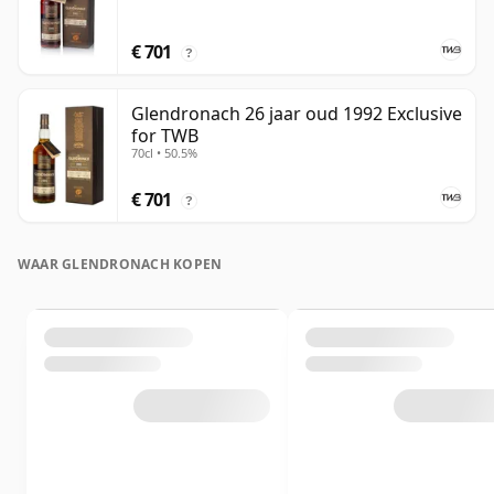
€ 701
?
Glendronach 26 jaar oud 1992 Exclusive
for TWB
70cl • 50.5%
€ 701
?
WAAR GLENDRONACH KOPEN