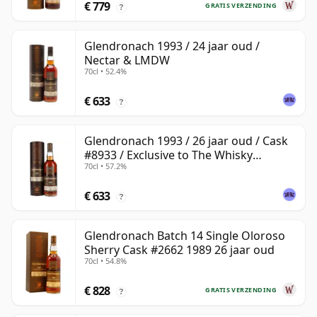
€ 779
GRATIS VERZENDING
?
Glendronach 1993 / 24 jaar oud /
Nectar & LMDW
70cl • 52.4%
€ 633
?
Glendronach 1993 / 26 jaar oud / Cask
#8933 / Exclusive to The Whisky
70cl • 57.2%
Exchange
€ 633
?
Glendronach Batch 14 Single Oloroso
Sherry Cask #2662 1989 26 jaar oud
70cl • 54.8%
€ 828
GRATIS VERZENDING
?