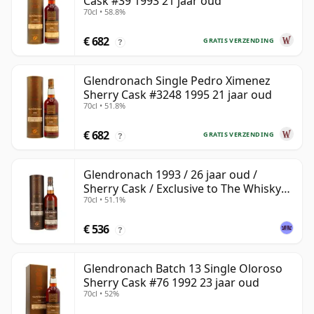
Cask #39 1993 21 jaar oud
70cl • 58.8%
€ 682
GRATIS VERZENDING
?
Glendronach Single Pedro Ximenez
Sherry Cask #3248 1995 21 jaar oud
70cl • 51.8%
€ 682
GRATIS VERZENDING
?
Glendronach 1993 / 26 jaar oud /
Sherry Cask / Exclusive to The Whisky
70cl • 51.1%
Exchange
€ 536
?
Glendronach Batch 13 Single Oloroso
Sherry Cask #76 1992 23 jaar oud
70cl • 52%