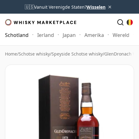
×
🇺🇸
Vanuit Verenigde Staten?
Wisselen
Schotland
Ierland
Japan
Amerika
Wereld
Home
/
Schotse whisky
/
Speyside Schotse whisky
/
GlenDronach Wh