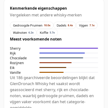
Kenmerkende eigenschappen
Vergeleken met andere whisky-merken
Gedroogde Pruimen
Dadels
Vijgen
10.0x
8.4x
7.1x
Walnoten
Koffie
6.2x
5.7x
Meest voorkomende noten
Sherry
Rijk
Chocolade
Rozijnen
Eik
Vanille
Uit 186 gearchiveerde beoordelingen blijkt dat
GlenDronach Whisky het vaakst wordt
geassocieerd met sherry, rijk en chocolade-
noten, waarbij gedroogde pruimen, dadels en
vijgen vaker voorkomt dan het categorie-
gemiddelde.