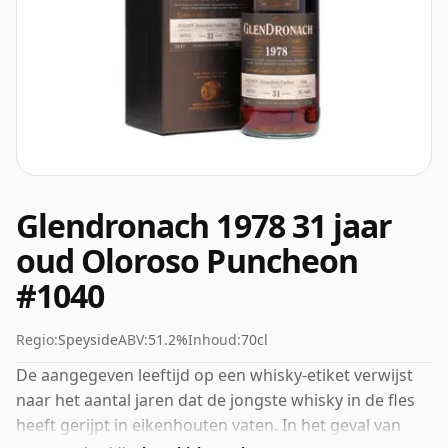
Glendronach 1978 31 jaar
oud Oloroso Puncheon
#1040
Regio:
Speyside
ABV:
51.2%
Inhoud:
70cl
De aangegeven leeftijd op een whisky-etiket verwijst
naar het aantal jaren dat de jongste whisky in de fles
heeft gerijpt in eikenhouten vaten. In het geval van