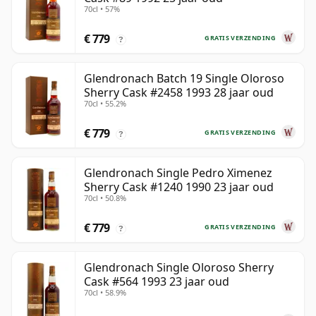
70cl • 57%
€ 779
GRATIS VERZENDING
?
Glendronach Batch 19 Single Oloroso
Sherry Cask #2458 1993 28 jaar oud
70cl • 55.2%
€ 779
GRATIS VERZENDING
?
Glendronach Single Pedro Ximenez
Sherry Cask #1240 1990 23 jaar oud
70cl • 50.8%
€ 779
GRATIS VERZENDING
?
Glendronach Single Oloroso Sherry
Cask #564 1993 23 jaar oud
70cl • 58.9%