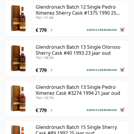
Glendronach Batch 12 Single Pedro
Ximenez Sherry Cask #1375 1990 25
70cl • 51.6%
jaar oud
€ 779
GRATIS VERZENDING
?
Glendronach Batch 13 Single Oloroso
Sherry Cask #40 1993 23 jaar oud
70cl • 58.5%
€ 779
GRATIS VERZENDING
?
Glendronach Batch 13 Single Pedro
Ximenez Cask #3274 1994 21 jaar oud
70cl • 53.1%
€ 779
GRATIS VERZENDING
?
Glendronach Batch 15 Single Sherry
Cask #89 1992 25 jaar oud