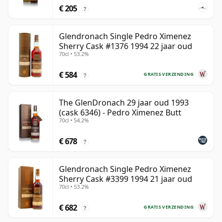
€ 205
?
Glendronach Single Pedro Ximenez
Sherry Cask #1376 1994 22 jaar oud
70cl • 53.2%
€ 584
GRATIS VERZENDING
?
The GlenDronach 29 jaar oud 1993
(cask 6346) - Pedro Ximenez Butt
70cl • 54.2%
€ 678
?
Glendronach Single Pedro Ximenez
Sherry Cask #3399 1994 21 jaar oud
70cl • 53.2%
€ 682
GRATIS VERZENDING
?