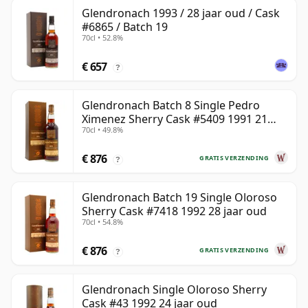
Glendronach 1993 / 28 jaar oud / Cask
#6865 / Batch 19
70cl • 52.8%
€ 657
?
Glendronach Batch 8 Single Pedro
Ximenez Sherry Cask #5409 1991 21
70cl • 49.8%
jaar oud
€ 876
GRATIS VERZENDING
?
Glendronach Batch 19 Single Oloroso
Sherry Cask #7418 1992 28 jaar oud
70cl • 54.8%
€ 876
GRATIS VERZENDING
?
Glendronach Single Oloroso Sherry
Cask #43 1992 24 jaar oud