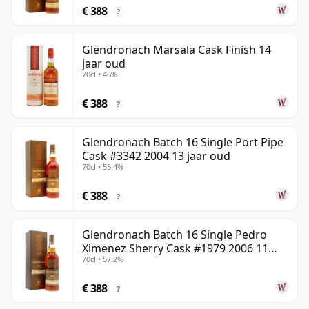
€ 388
?
Glendronach Marsala Cask Finish 14
jaar oud
70cl • 46%
€ 388
?
Glendronach Batch 16 Single Port Pipe
Cask #3342 2004 13 jaar oud
70cl • 55.4%
€ 388
?
Glendronach Batch 16 Single Pedro
Ximenez Sherry Cask #1979 2006 11
70cl • 57.2%
jaar oud
€ 388
?