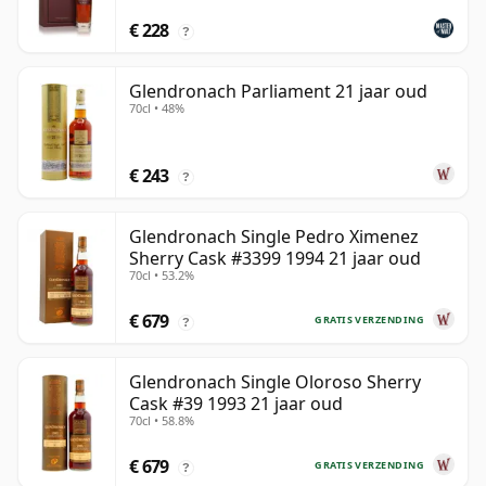
€ 228
?
Glendronach Parliament 21 jaar oud
70cl • 48%
€ 243
?
Glendronach Single Pedro Ximenez
Sherry Cask #3399 1994 21 jaar oud
70cl • 53.2%
€ 679
GRATIS VERZENDING
?
Glendronach Single Oloroso Sherry
Cask #39 1993 21 jaar oud
70cl • 58.8%
€ 679
GRATIS VERZENDING
?