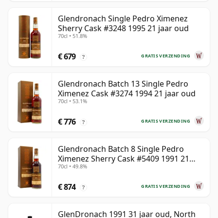
Glendronach Single Pedro Ximenez
Sherry Cask #3248 1995 21 jaar oud
70cl • 51.8%
€ 679
GRATIS VERZENDING
?
Glendronach Batch 13 Single Pedro
Ximenez Cask #3274 1994 21 jaar oud
70cl • 53.1%
€ 776
GRATIS VERZENDING
?
Glendronach Batch 8 Single Pedro
Ximenez Sherry Cask #5409 1991 21
70cl • 49.8%
jaar oud
€ 874
GRATIS VERZENDING
?
GlenDronach 1991 31 jaar oud, North