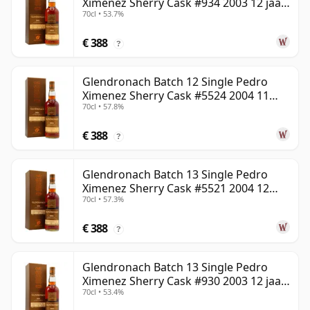
Ximenez Sherry Cask #934 2003 12 jaar
70cl • 53.7%
oud
€ 388
?
Glendronach Batch 12 Single Pedro
Ximenez Sherry Cask #5524 2004 11
70cl • 57.8%
jaar oud
€ 388
?
Glendronach Batch 13 Single Pedro
Ximenez Sherry Cask #5521 2004 12
70cl • 57.3%
jaar oud
€ 388
?
Glendronach Batch 13 Single Pedro
Ximenez Sherry Cask #930 2003 12 jaar
70cl • 53.4%
oud