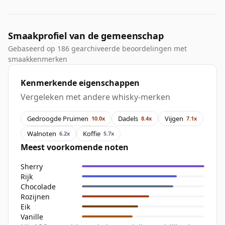
Smaakprofiel van de gemeenschap
Gebaseerd op 186 gearchiveerde beoordelingen met
smaakkenmerken
Kenmerkende eigenschappen
Vergeleken met andere whisky-merken
Gedroogde Pruimen
Dadels
Vijgen
10.0x
8.4x
7.1x
Walnoten
Koffie
6.2x
5.7x
Meest voorkomende noten
Sherry
Rijk
Chocolade
Rozijnen
Eik
Vanille