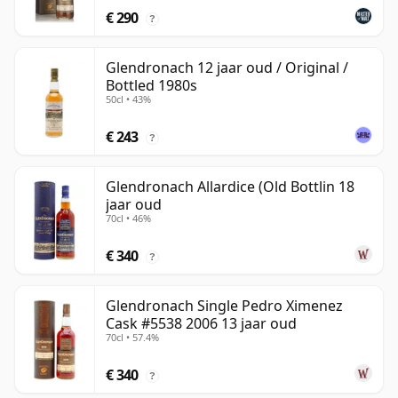
€ 290
?
Glendronach 12 jaar oud / Original /
Bottled 1980s
50cl • 43%
€ 243
?
Glendronach Allardice (Old Bottlin 18
jaar oud
70cl • 46%
€ 340
?
Glendronach Single Pedro Ximenez
Cask #5538 2006 13 jaar oud
70cl • 57.4%
€ 340
?