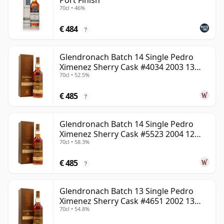
Port Finish
70cl • 46%
€ 484
?
Glendronach Batch 14 Single Pedro
Ximenez Sherry Cask #4034 2003 13
70cl • 52.5%
jaar oud
€ 485
?
Glendronach Batch 14 Single Pedro
Ximenez Sherry Cask #5523 2004 12
70cl • 58.3%
jaar oud
€ 485
?
Glendronach Batch 13 Single Pedro
Ximenez Sherry Cask #4651 2002 13
70cl • 54.8%
jaar oud