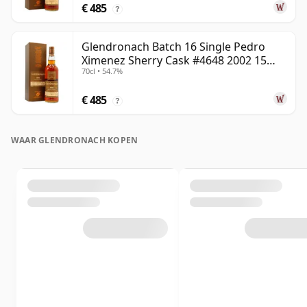
€ 485
?
Glendronach Batch 16 Single Pedro
Ximenez Sherry Cask #4648 2002 15
70cl • 54.7%
jaar oud
€ 485
?
WAAR GLENDRONACH KOPEN