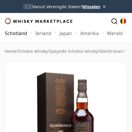
×
🇺🇸
Vanuit Verenigde Staten?
Wisselen
Schotland
Ierland
Japan
Amerika
Wereld
Home
/
Schotse whisky
/
Speyside Schotse whisky
/
GlenDronach Wh