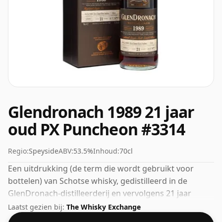
Glendronach 1989 21 jaar
oud PX Puncheon #3314
Regio:
Speyside
ABV:
53.5%
Inhoud:
70cl
Een uitdrukking (de term die wordt gebruikt voor
bottelen) van Schotse whisky, gedistilleerd in de
GlenDronach-distilleerderij en vervolgens 21 jaar
gerijpt. Het ABV van deze whisky is een verheugende
Laatst gezien bij:
The Whisky Exchange
53,5%.