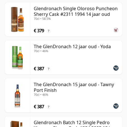
Glendronach Single Oloroso Puncheon
Sherry Cask #2311 1994 14 jaar oud
70cl • 58.5%
€ 379
?
The GlenDronach 12 jaar oud - Yoda
70cl • 46%
€ 387
?
The GlenDronach 15 jaar oud - Tawny
Port Finish
70cl • 46%
€ 387
?
Glendronach Batch 12 Single Pedro