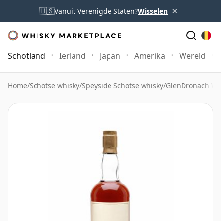
×
🇺🇸
Vanuit Verenigde Staten?
Wisselen
Schotland
Ierland
Japan
Amerika
Wereld
Home
/
Schotse whisky
/
Speyside Schotse whisky
/
GlenDronach Wh