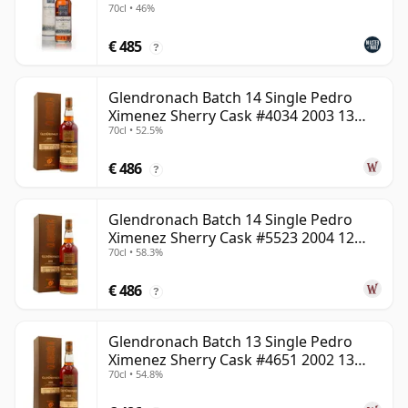
70cl • 46%
€ 485
?
Glendronach Batch 14 Single Pedro
Ximenez Sherry Cask #4034 2003 13
70cl • 52.5%
jaar oud
€ 486
?
Glendronach Batch 14 Single Pedro
Ximenez Sherry Cask #5523 2004 12
70cl • 58.3%
jaar oud
€ 486
?
Glendronach Batch 13 Single Pedro
Ximenez Sherry Cask #4651 2002 13
70cl • 54.8%
jaar oud