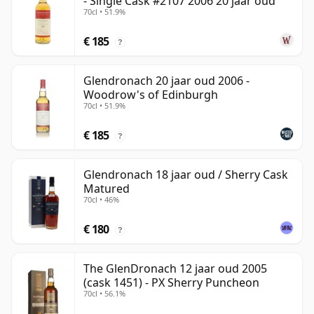
- Single Cask #2107 2006 20 jaar oud
70cl • 51.9%
€ 185
?
Glendronach 20 jaar oud 2006 -
Woodrow's of Edinburgh
70cl • 51.9%
€ 185
?
Glendronach 18 jaar oud / Sherry Cask
Matured
70cl • 46%
€ 180
?
The GlenDronach 12 jaar oud 2005
(cask 1451) - PX Sherry Puncheon
70cl • 56.1%