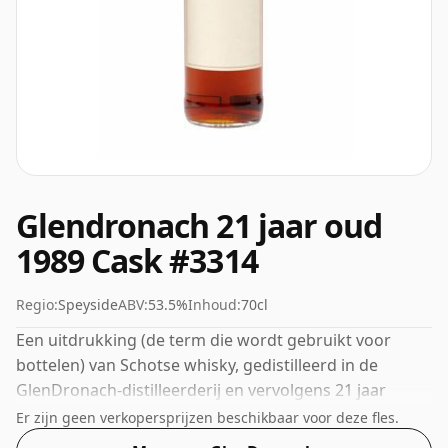
Glendronach 21 jaar oud
1989 Cask #3314
Regio:
Speyside
ABV:
53.5%
Inhoud:
70cl
Een uitdrukking (de term die wordt gebruikt voor
bottelen) van Schotse whisky, gedistilleerd in de
GlenDronach-distilleerderij en vervolgens 21 jaar
gerijpt. Het ABV van deze whisky is een verheugende
Er zijn geen verkopersprijzen beschikbaar voor deze fles.
53,5%.