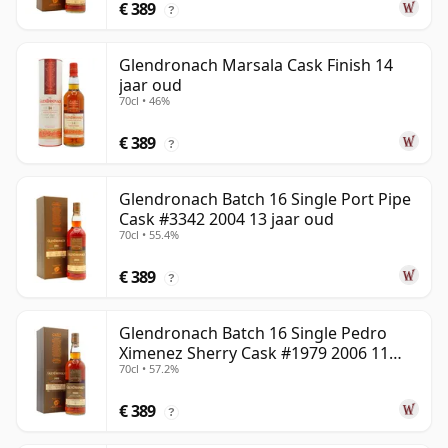
€ 389
?
Glendronach Marsala Cask Finish 14
jaar oud
70cl • 46%
€ 389
?
Glendronach Batch 16 Single Port Pipe
Cask #3342 2004 13 jaar oud
70cl • 55.4%
€ 389
?
Glendronach Batch 16 Single Pedro
Ximenez Sherry Cask #1979 2006 11
70cl • 57.2%
jaar oud
€ 389
?