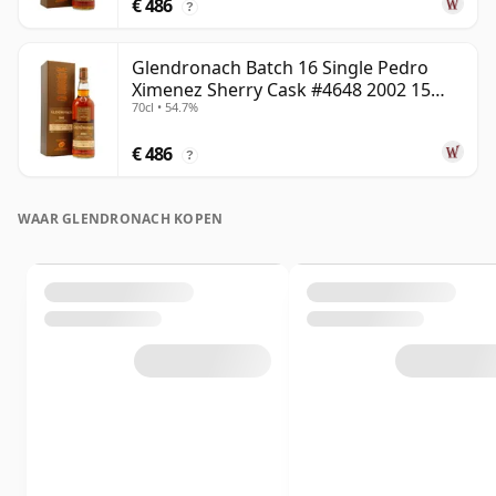
€ 486
?
Glendronach Batch 16 Single Pedro
Ximenez Sherry Cask #4648 2002 15
70cl • 54.7%
jaar oud
€ 486
?
WAAR GLENDRONACH KOPEN