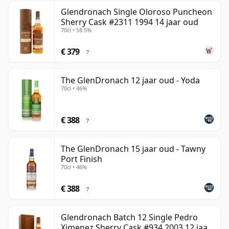
Glendronach Single Oloroso Puncheon
Sherry Cask #2311 1994 14 jaar oud
70cl • 58.5%
€ 379
?
The GlenDronach 12 jaar oud - Yoda
70cl • 46%
€ 388
?
The GlenDronach 15 jaar oud - Tawny
Port Finish
70cl • 46%
€ 388
?
Glendronach Batch 12 Single Pedro
Ximenez Sherry Cask #934 2003 12 jaar