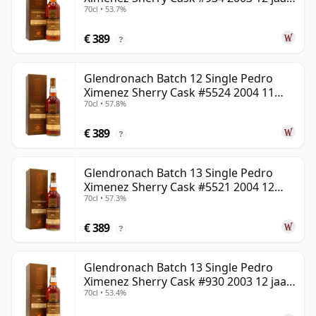
70cl • 53.7%
oud
€ 389
?
Glendronach Batch 12 Single Pedro
Ximenez Sherry Cask #5524 2004 11
70cl • 57.8%
jaar oud
€ 389
?
Glendronach Batch 13 Single Pedro
Ximenez Sherry Cask #5521 2004 12
70cl • 57.3%
jaar oud
€ 389
?
Glendronach Batch 13 Single Pedro
Ximenez Sherry Cask #930 2003 12 jaar
70cl • 53.4%
oud