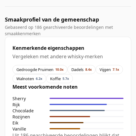
Smaakprofiel van de gemeenschap
Gebaseerd op 186 gearchiveerde beoordelingen met
smaakkenmerken
Kenmerkende eigenschappen
Vergeleken met andere whisky-merken
Gedroogde Pruimen
Dadels
Vijgen
10.0x
8.4x
7.1x
Walnoten
Koffie
6.2x
5.7x
Meest voorkomende noten
Sherry
Rijk
Chocolade
Rozijnen
Eik
Vanille
Uit 186 gearchiveerde beoordelingen blijkt dat