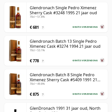
Glendronach Single Pedro Ximenez
Sherry Cask #3248 1995 21 jaar oud
70cl • 51.8%
€ 681
GRATIS VERZENDING
?
Glendronach Batch 13 Single Pedro
Ximenez Cask #3274 1994 21 jaar oud
70cl • 53.1%
€ 778
GRATIS VERZENDING
?
Glendronach Batch 8 Single Pedro
Ximenez Sherry Cask #5409 1991 21
70cl • 49.8%
jaar oud
€ 875
GRATIS VERZENDING
?
GlenDronach 1991 31 jaar oud, North