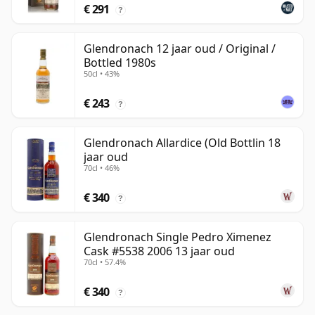
€ 291
?
Glendronach 12 jaar oud / Original /
Bottled 1980s
50cl • 43%
€ 243
?
Glendronach Allardice (Old Bottlin 18
jaar oud
70cl • 46%
€ 340
?
Glendronach Single Pedro Ximenez
Cask #5538 2006 13 jaar oud
70cl • 57.4%
€ 340
?