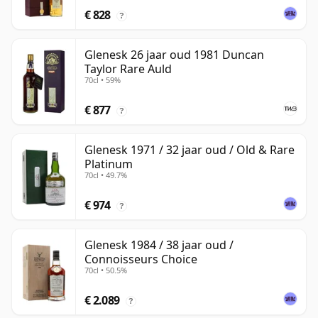
€ 828
?
Glenesk 26 jaar oud 1981 Duncan
Taylor Rare Auld
70cl • 59%
€ 877
?
Glenesk 1971 / 32 jaar oud / Old & Rare
Platinum
70cl • 49.7%
€ 974
?
Glenesk 1984 / 38 jaar oud /
Connoisseurs Choice
70cl • 50.5%
€ 2.089
?