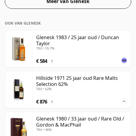
Meer van Glenesk
OOK VAN GLENESK
Glenesk 1983 / 25 jaar oud / Duncan
Taylor
70cl • 55.7%
€ 584
?
Hillside 1971 25 jaar oud Rare Malts
Selection 62%
70cl • 62%
€ 876
?
Glenesk 1980 / 33 jaar oud / Rare Old /
Gordon & MacPhail
70cl • 46%