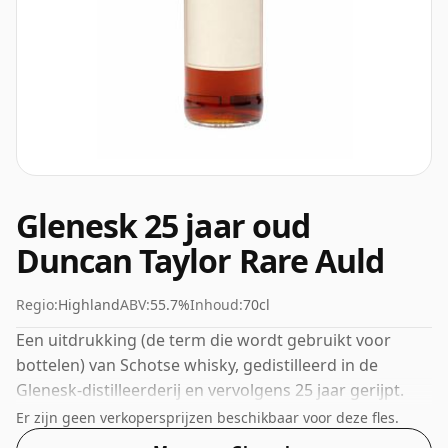
Glenesk 25 jaar oud
Duncan Taylor Rare Auld
Regio:
Highland
ABV:
55.7%
Inhoud:
70cl
Een uitdrukking (de term die wordt gebruikt voor
bottelen) van Schotse whisky, gedistilleerd in de
Glenesk-distilleerderij en vervolgens 25 jaar gerijpt.
Gebotteld op een mooie drinksterkte van 55,7% wordt
Er zijn geen verkopersprijzen beschikbaar voor deze fles.
deze whisky geleverd in een fles van 70cl.