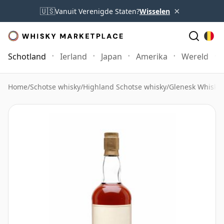
×
🇺🇸
Vanuit Verenigde Staten?
Wisselen
Schotland
Ierland
Japan
Amerika
Wereld
Home
/
Schotse whisky
/
Highland Schotse whisky
/
Glenesk Whisky
/