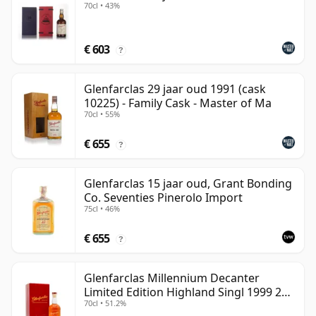
70cl • 43%
€ 603
?
Glenfarclas 29 jaar oud 1991 (cask
10225) - Family Cask - Master of Ma
70cl • 55%
€ 655
?
Glenfarclas 15 jaar oud, Grant Bonding
Co. Seventies Pinerolo Import
75cl • 46%
€ 655
?
Glenfarclas Millennium Decanter
Limited Edition Highland Singl 1999 25
70cl • 51.2%
jaar oud