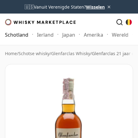
×
🇺🇸
Vanuit Verenigde Staten?
Wisselen
Schotland
Ierland
Japan
Amerika
Wereld
Home
/
Schotse whisky
/
Glenfarclas Whisky
/
Glenfarclas 21 jaar ou