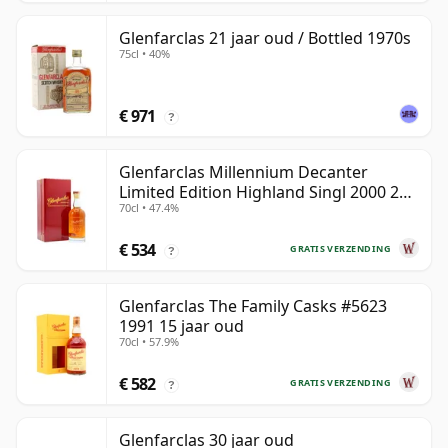
Glenfarclas 21 jaar oud / Bottled 1970s
75cl • 40%
€ 971
?
Glenfarclas Millennium Decanter
Limited Edition Highland Singl 2000 24
70cl • 47.4%
jaar oud
€ 534
GRATIS VERZENDING
?
Glenfarclas The Family Casks #5623
1991 15 jaar oud
70cl • 57.9%
€ 582
GRATIS VERZENDING
?
Glenfarclas 30 jaar oud