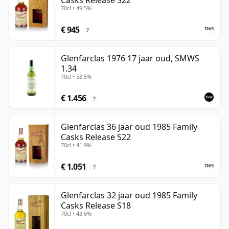
Casks Release S22
70cl • 49.5%
€ 945
?
Glenfarclas 1976 17 jaar oud, SMWS
1.34
70cl • 58.5%
€ 1.456
?
Glenfarclas 36 jaar oud 1985 Family
Casks Release S22
70cl • 41.9%
€ 1.051
?
Glenfarclas 32 jaar oud 1985 Family
Casks Release S18
70cl • 43.6%