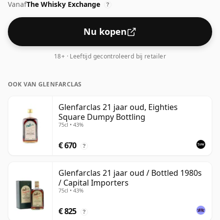
Vanaf
The Whisky Exchange
?
Nu kopen
18+ · Leeftijd gecontroleerd bij retailer
OOK VAN GLENFARCLAS
Glenfarclas 21 jaar oud, Eighties
Square Dumpy Bottling
75cl • 43%
€ 670
?
Glenfarclas 21 jaar oud / Bottled 1980s
/ Capital Importers
75cl • 43%
€ 825
?