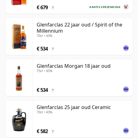
€ 679
GRATIS VERZENDING
?
Glenfarclas 22 jaar oud / Spirit of the
Millennium
70cl • 43%
€ 534
?
Glenfarclas Morgan 18 jaar oud
75cl • 43%
€ 534
?
Glenfarclas 25 jaar oud Ceramic
70cl • 43%
€ 582
?