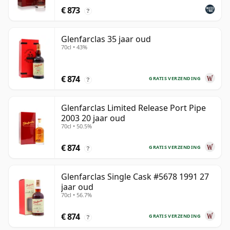
€ 873
?
Glenfarclas 35 jaar oud
70cl • 43%
€ 874
GRATIS VERZENDING
?
Glenfarclas Limited Release Port Pipe
2003 20 jaar oud
70cl • 50.5%
€ 874
GRATIS VERZENDING
?
Glenfarclas Single Cask #5678 1991 27
jaar oud
70cl • 56.7%
€ 874
GRATIS VERZENDING
?