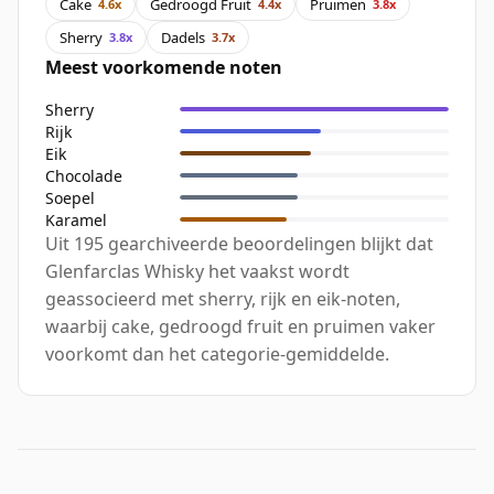
Cake
Gedroogd Fruit
Pruimen
4.6x
4.4x
3.8x
Sherry
Dadels
3.8x
3.7x
Meest voorkomende noten
Sherry
Rijk
Eik
Chocolade
Soepel
Karamel
Uit 195 gearchiveerde beoordelingen blijkt dat
Glenfarclas Whisky het vaakst wordt
geassocieerd met sherry, rijk en eik-noten,
waarbij cake, gedroogd fruit en pruimen vaker
voorkomt dan het categorie-gemiddelde.