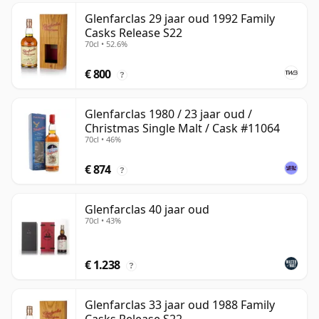
Glenfarclas 29 jaar oud 1992 Family
Casks Release S22
70cl • 52.6%
€ 800
?
Glenfarclas 1980 / 23 jaar oud /
Christmas Single Malt / Cask #11064
70cl • 46%
€ 874
?
Glenfarclas 40 jaar oud
70cl • 43%
€ 1.238
?
Glenfarclas 33 jaar oud 1988 Family