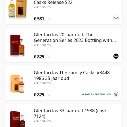
Casks Release S22
70cl • 55.4%
€ 581
?
Glenfarclas 20 jaar oud, The
Generation Series 2023 Bottling with
70cl • 50.5%
Case - Port Pipe #1355
€ 825
?
Glenfarclas The Family Casks #3448
1986 35 jaar oud
70cl • 50.5%
€ 825
GRATIS VERZENDING
?
Glenfarclas 33 jaar oud 1988 (cask
7124)
70cl • 56.9%