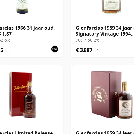
arclas 1966 31 jaar oud,
Glenfarclas 1959 34 jaar
 1.87
Signatory Vintage 1994
Bottling
 52.6%
70cl • 50.2%
15
€ 3.887
?
?
arclas Limited Release
Glenfarclas 1959 34 jaar