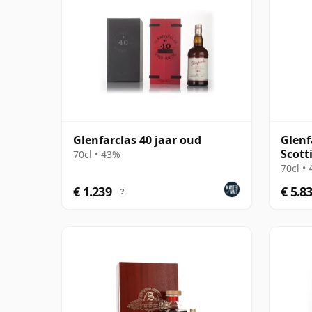
Glenfarclas 40 jaar oud
Glenf
Scott
70cl • 43%
Editi
70cl •
€ 1.239
€ 5.8
?