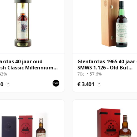
arclas 40 jaar oud
Glenfarclas 1965 40 jaar
ish Classic Millennium
SMWS 1.126 - Old But
on - Rob Roy
Muscular
 43%
70cl • 57.6%
30
€ 3.401
?
?