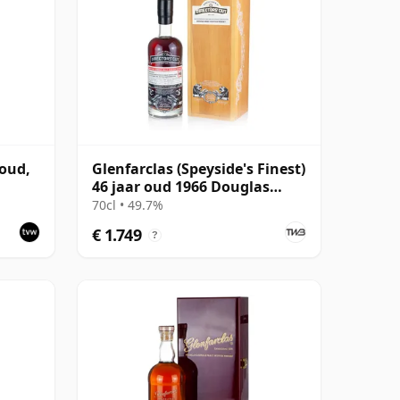
 oud,
Glenfarclas (Speyside's Finest)
46 jaar oud 1966 Douglas
Laing Director's Cut
70cl • 49.7%
€ 1.749
?