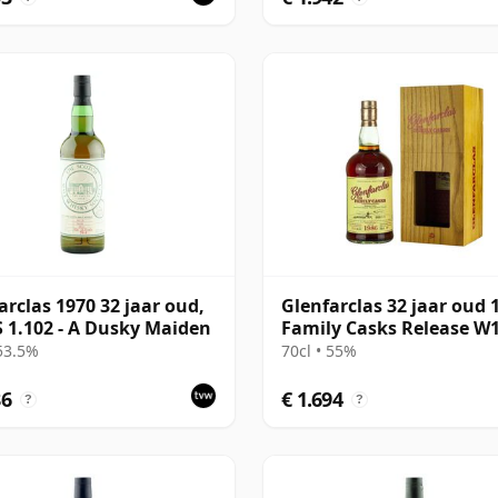
arclas 1970 32 jaar oud,
Glenfarclas 32 jaar oud 
1.102 - A Dusky Maiden
Family Casks Release W
 53.5%
70cl • 55%
86
€ 1.694
?
?