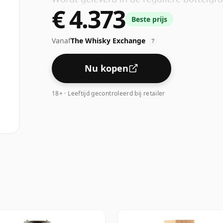
€ 4.373
Beste prijs
Vanaf
The Whisky Exchange
?
Nu kopen
18+ · Leeftijd gecontroleerd bij retailer