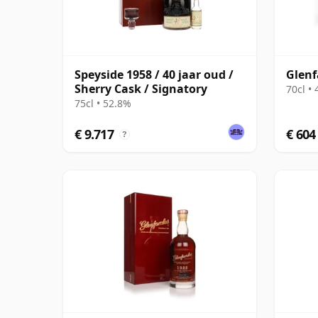
Speyside 1958 / 40 jaar oud /
Glenf
Sherry Cask / Signatory
70cl •
75cl • 52.8%
€ 9.717
€ 604
?