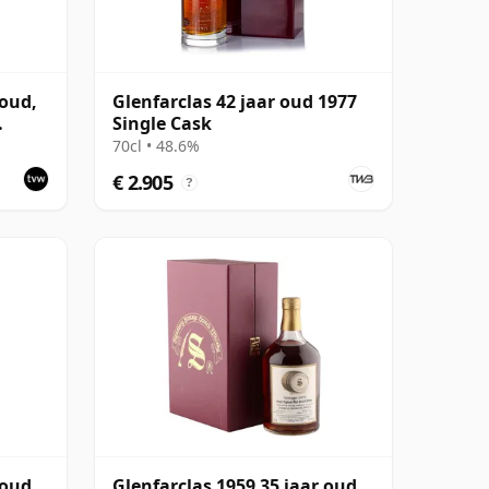
 oud,
Glenfarclas 42 jaar oud 1977
Single Cask
70cl • 48.6%
€ 2.905
?
 oud,
Glenfarclas 1959 35 jaar oud,