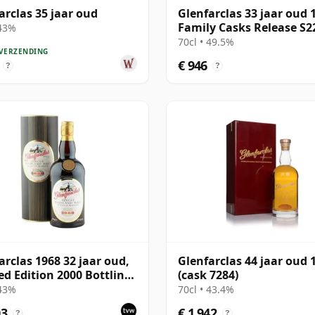
arclas 35 jaar oud
Glenfarclas 33 jaar oud 
Family Casks Release S2
 43%
70cl • 49.5%
 VERZENDING
€ 946
?
?
arclas 1968 32 jaar oud,
Glenfarclas 44 jaar oud 
ed Edition 2000 Bottling
(cask 7284)
Tube
 43%
70cl • 43.4%
03
€ 1.942
?
?