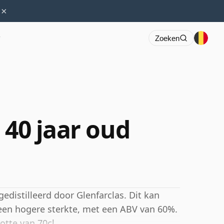
×
r
Zoeken
 40 jaar oud
edistilleerd door Glenfarclas. Dit kan
en hogere sterkte, met een ABV van 60%.
otte van 70cl.