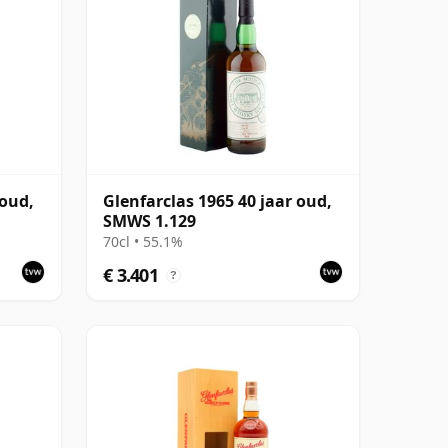
 oud,
Glenfarclas 1965 40 jaar oud,
SMWS 1.129
70cl • 55.1%
€ 3.401
?