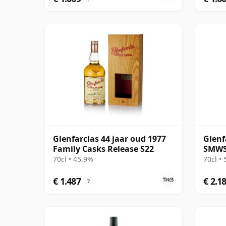
Glenfarclas 44 jaar oud 1977
Glenf
Family Casks Release S22
SMWS 
70cl • 45.9%
70cl •
€ 1.487
€ 2.1
?