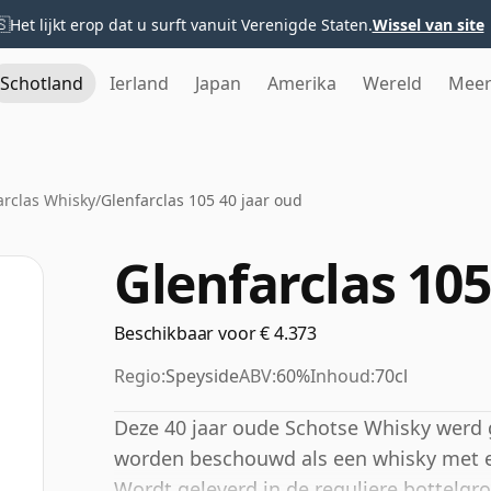
🇸
Het lijkt erop dat u surft vanuit Verenigde Staten.
Wissel van site
Schotland
Ierland
Japan
Amerika
Wereld
Mee
arclas Whisky
/
Glenfarclas 105 40 jaar oud
Glenfarclas 105
Beschikbaar voor € 4.373
Regio:
Speyside
ABV:
60%
Inhoud:
70cl
Deze 40 jaar oude Schotse Whisky werd g
worden beschouwd als een whisky met e
Wordt geleverd in de reguliere bottelgro