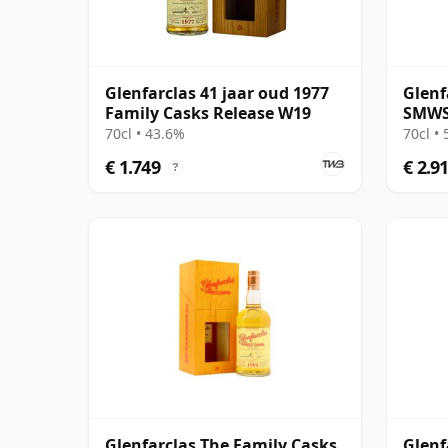
Glenfarclas 41 jaar oud 1977
Glenf
Family Casks Release W19
SMWS
70cl • 43.6%
70cl •
€ 1.749
€ 2.9
?
Glenfarclas The Family Casks
Glenf