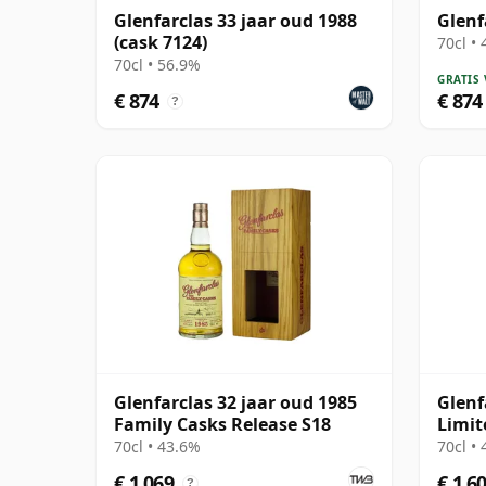
Glenfarclas 33 jaar oud 1988
Glenf
(cask 7124)
70cl •
70cl • 56.9%
GRATIS
€ 874
€ 874
?
Glenfarclas 32 jaar oud 1985
Glenf
Family Casks Release S18
Limit
with 
70cl • 43.6%
70cl •
€ 1.069
€ 1.6
?