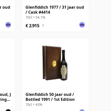
ar oud
Glenfiddich 1977 / 31 jaar oud
/ Cask #4414
70cl • 54.1%
€ 2.915
?
oud, J
Glenfiddich 50 jaar oud /
ling,
Bottled 1991 / 1st Edition
70cl • 43%