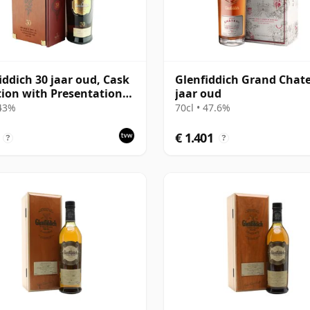
iddich 30 jaar oud, Cask
Glenfiddich Grand Chat
tion with Presentation
jaar oud
 43%
70cl • 47.6%
€ 1.401
?
?