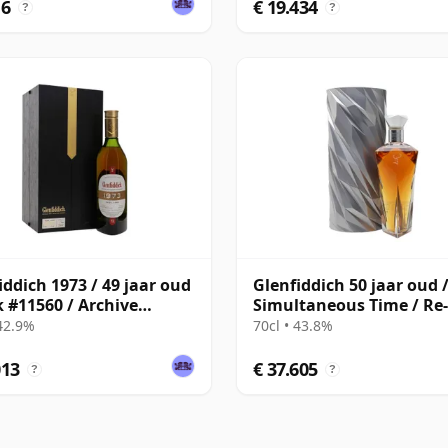
16
€ 19.434
?
?
iddich 1973 / 49 jaar oud
Glenfiddich 50 jaar oud 
k #11560 / Archive
Simultaneous Time / Re-
ction
imagined Time Series
 42.9%
70cl • 43.8%
013
€ 37.605
?
?