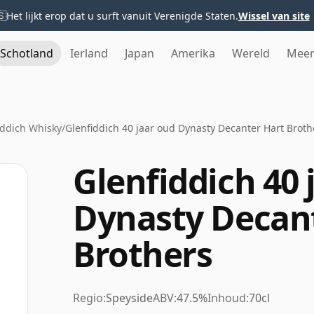
🇸
Het lijkt erop dat u surft vanuit Verenigde Staten.
Wissel van site
Schotland
Ierland
Japan
Amerika
Wereld
Mee
iddich Whisky
/
Glenfiddich 40 jaar oud Dynasty Decanter Hart Broth
Glenfiddich 40 
Dynasty Decan
Brothers
Regio:
Speyside
ABV:
47.5%
Inhoud:
70cl