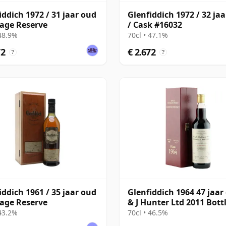
iddich 1972 / 31 jaar oud
Glenfiddich 1972 / 32 ja
tage Reserve
/ Cask #16032
 48.9%
70cl • 47.1%
72
€ 2.672
?
?
iddich 1961 / 35 jaar oud
Glenfiddich 1964 47 jaar 
tage Reserve
& J Hunter Ltd 2011 Bott
Sherry Cask #10800
 43.2%
70cl • 46.5%