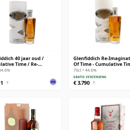
iddich 40 jaar oud /
Glenfiddich Re-Imagina
ative Time / Re-
Of Time - Cumulative Ti
ned Time Series
Single Ma 40 jaar oud
 44.6%
70cl • 44.6%
GRATIS VERZENDING
11
€ 3.790
?
?