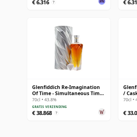
€ 6.316
€ 6.3
?
Glenfiddich Re-Imagination
Glenf
Of Time - Simultaneous Time
/ Cas
Single 1968 50 jaar oud
Colle
70cl • 43.8%
70cl •
GRATIS VERZENDING
€ 38.868
€ 33.
?