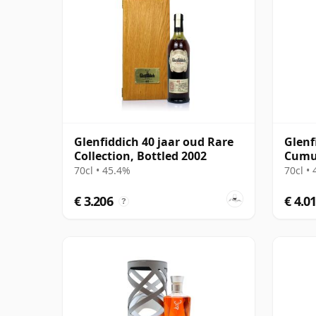
Glenfiddich 40 jaar oud Rare
Glenf
Collection, Bottled 2002
Cumul
imagi
70cl • 45.4%
70cl •
€ 3.206
€ 4.0
?