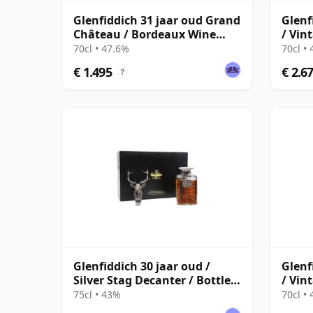
Glenfiddich 31 jaar oud Grand
Glenf
Château / Bordeaux Wine
/ Vin
Cask Finish
70cl • 47.6%
70cl •
€ 1.495
€ 2.6
?
Glenfiddich 30 jaar oud /
Glenf
Silver Stag Decanter / Bottled
/ Vin
1980s
75cl • 43%
70cl •