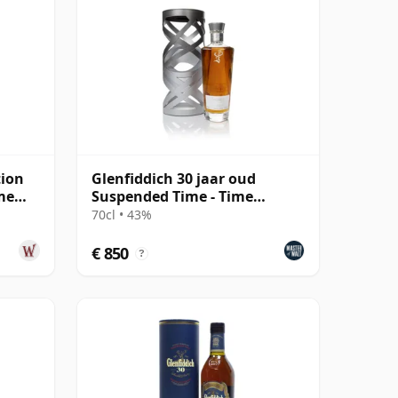
tion
Glenfiddich 30 jaar oud
me
Suspended Time - Time
Reimagined
70cl • 43%
€ 850
?