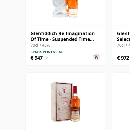
Glenfiddich Re-Imagination
Glenf
Of Time - Suspended Time
Selec
Single Mal 30 jaar oud
Case
70cl • 43%
70cl •
GRATIS VERZENDING
€ 947
€ 972
?