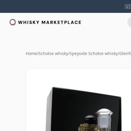
🇺
Home
/
Schotse whisky
/
Speyside Schotse whisky
/
Glenf