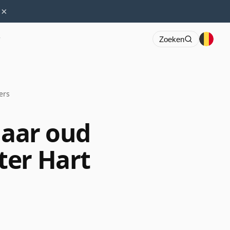
×
r
Zoeken
ers
jaar oud
ter Hart