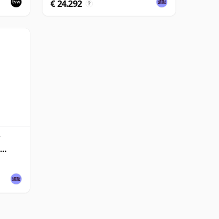
€ 24.292
?
/