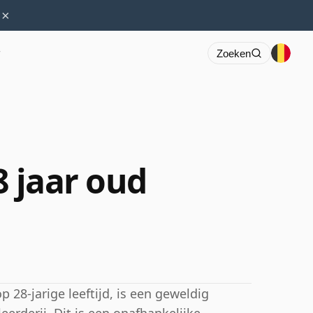
×
r
Zoeken
8 jaar oud
 28-jarige leeftijd, is een geweldig