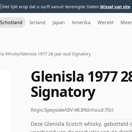
🇸
Het lijkt erop dat u surft vanuit Verenigde Staten.
Wissel van site
Schotland
Ierland
Japan
Amerika
Wereld
Mee
sla Whisky
/
Glenisla 1977 28 jaar oud Signatory
Glenisla 1977 2
Signatory
Regio:
Speyside
ABV:
48.8%
Inhoud:
70cl
Deze Glenisla Scotch whisky, gebotteld op