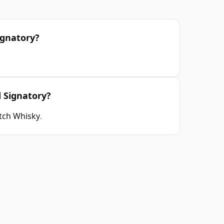
ignatory?
d Signatory?
otch Whisky
.