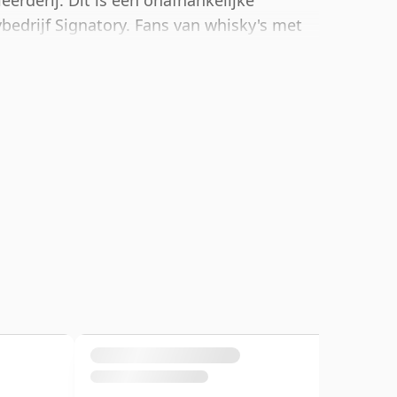
eerderij. Dit is een onafhankelijke
bedrijf Signatory. Fans van whisky's met
teld worden door deze botteling, die een