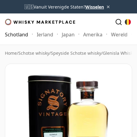
×
🇺🇸
Vanuit Verenigde Staten?
Wisselen
Schotland
Ierland
Japan
Amerika
Wereld
Home
/
Schotse whisky
/
Speyside Schotse whisky
/
Glenisla Whisky
/