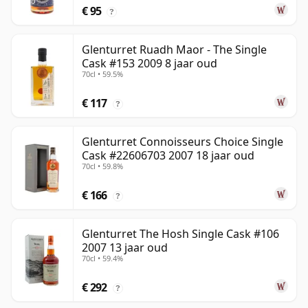
€ 95
?
Glenturret Ruadh Maor - The Single
Cask #153 2009 8 jaar oud
70cl • 59.5%
€ 117
?
Glenturret Connoisseurs Choice Single
Cask #22606703 2007 18 jaar oud
70cl • 59.8%
€ 166
?
Glenturret The Hosh Single Cask #106
2007 13 jaar oud
70cl • 59.4%
€ 292
?