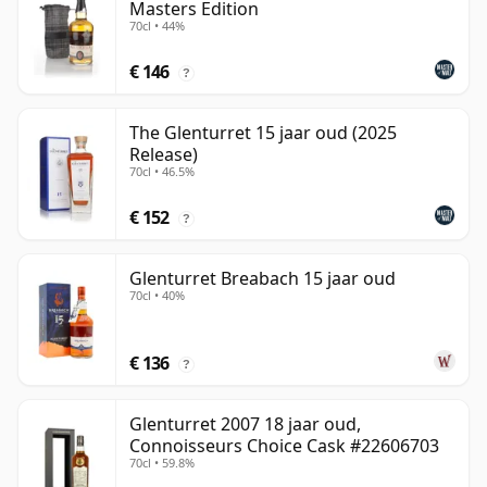
Masters Edition
70cl • 44%
€ 146
?
The Glenturret 15 jaar oud (2025
Release)
70cl • 46.5%
€ 152
?
Glenturret Breabach 15 jaar oud
70cl • 40%
€ 136
?
Glenturret 2007 18 jaar oud,
Connoisseurs Choice Cask #22606703
70cl • 59.8%