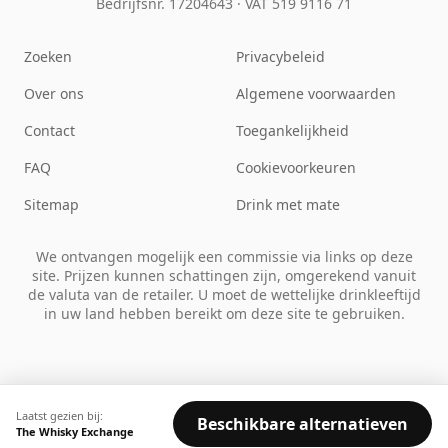
Bedrijfsnr. 17204643
·
VAT 519 9116 71
Zoeken
Privacybeleid
Over ons
Algemene voorwaarden
Contact
Toegankelijkheid
FAQ
Cookievoorkeuren
Sitemap
Drink met mate
We ontvangen mogelijk een commissie via links op deze
site. Prijzen kunnen schattingen zijn, omgerekend vanuit
de valuta van de retailer. U moet de wettelijke drinkleeftijd
in uw land hebben bereikt om deze site te gebruiken.
Laatst gezien bij:
Beschikbare alternatieven
The Whisky Exchange