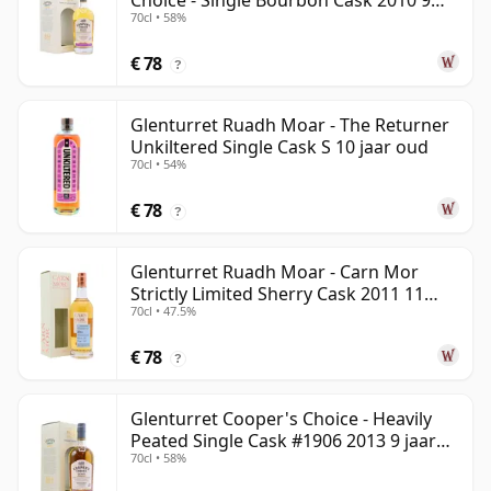
Choice - Single Bourbon Cask 2010 9
70cl • 58%
jaar oud
€ 78
?
Glenturret Ruadh Moar - The Returner
Unkiltered Single Cask S 10 jaar oud
70cl • 54%
€ 78
?
Glenturret Ruadh Moar - Carn Mor
Strictly Limited Sherry Cask 2011 11
70cl • 47.5%
jaar oud
€ 78
?
Glenturret Cooper's Choice - Heavily
Peated Single Cask #1906 2013 9 jaar
70cl • 58%
oud