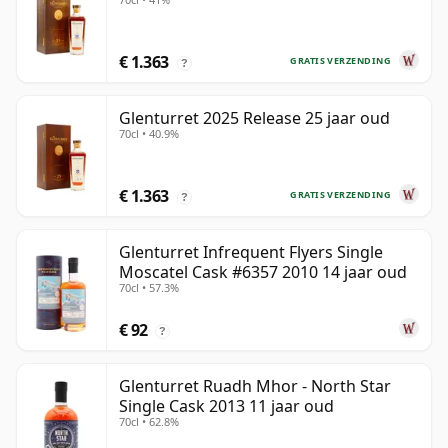
€ 1.363
GRATIS VERZENDING
?
Glenturret 2025 Release 25 jaar oud
70cl • 40.9%
€ 1.363
GRATIS VERZENDING
?
Glenturret Infrequent Flyers Single
Moscatel Cask #6357 2010 14 jaar oud
70cl • 57.3%
€ 92
?
Glenturret Ruadh Mhor - North Star
Single Cask 2013 11 jaar oud
70cl • 62.8%