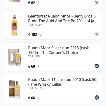
€ 82
?
Glenturret Ruadh Mhor - Berry Bros &
Rudd The Auld And The Bo 2011 14 jaar
70cl • 60.6%
oud
€ 102
?
Ruadh Maor 9 jaar oud 2013 (cask
1906) - The Cooper's Choice
70cl • 58%
€ 60
?
Ruadh Maor 11 jaar oud 2010 (cask 50)
- The Whisky Cellar
70cl • 55.3%
€ 66
?