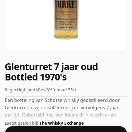
Glenturret 7 jaar oud
Bottled 1970's
Regio:
Highland
ABV:
43%
Inhoud:
75cl
Een botteling van Schotse whisky gedistilleerd door
Glenturret in zijn distilleerderij en vervolgens 7 jaar
gerijpt. Gebotteld met een ideale drinksterkte van
43%, het perfecte niveau om te genieten van de
Laatst gezien bij:
The Whisky Exchange
textuur en het mondgevoel van de sterke drank.