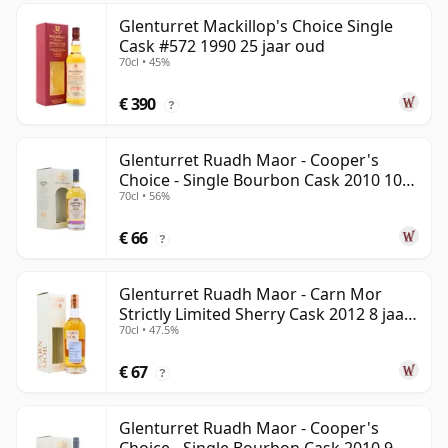
Glenturret Mackillop's Choice Single
Cask #572 1990 25 jaar oud
70cl • 45%
€ 390
?
Glenturret Ruadh Maor - Cooper's
Choice - Single Bourbon Cask 2010 10
70cl • 56%
jaar oud
€ 66
?
Glenturret Ruadh Maor - Carn Mor
Strictly Limited Sherry Cask 2012 8 jaar
70cl • 47.5%
oud
€ 67
?
Glenturret Ruadh Maor - Cooper's