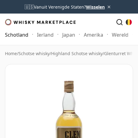
×
🇺🇸
Vanuit Verenigde Staten?
Wisselen
Schotland
Ierland
Japan
Amerika
Wereld
Home
/
Schotse whisky
/
Highland Schotse whisky
/
Glenturret Whis