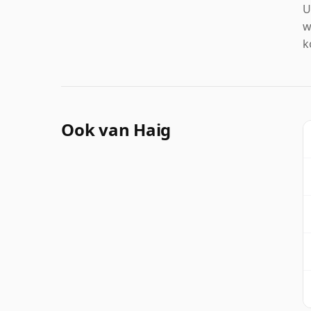
U
w
k
Ook van Haig