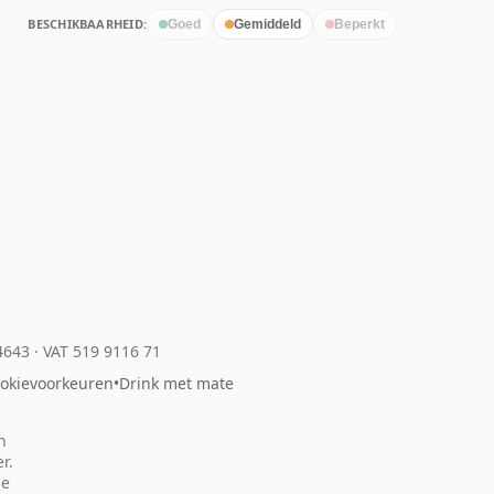
BESCHIKBAARHEID:
Goed
Gemiddeld
Beperkt
04643
·
VAT 519 9116 71
okievoorkeuren
•
Drink met mate
n
r.
ze