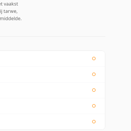
et vaakst
j tarwe,
emiddelde.