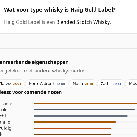
Wat voor type whisky is Haig Gold Label?
Haig Gold Label is een
Blended Scotch Whisky
.
enmerkende eigenschappen
ergeleken met andere whisky-merken
Tarwe
Korte Afdronk
Noga
Zacht
Mos
28.9x
28.0x
21.7x
19.7x
eest voorkomende noten
aramel
ook
icht
anille
ruidig
ik