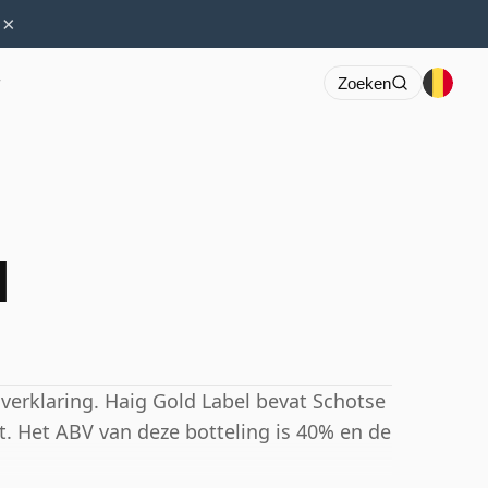
×
r
Zoeken
l
sverklaring. Haig Gold Label bevat Schotse
pt. Het ABV van deze botteling is 40% en de