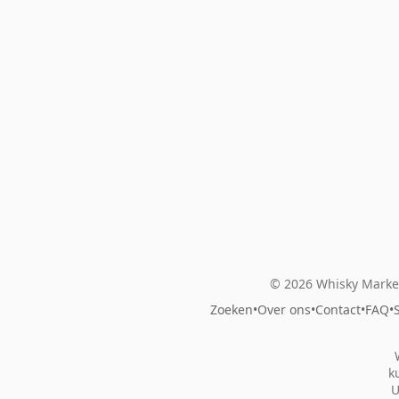
© 2026 Whisky Market
Zoeken
•
Over ons
•
Contact
•
FAQ
•
k
U