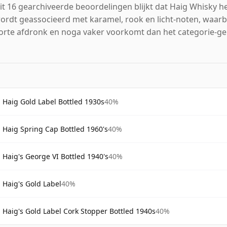
it 16 gearchiveerde beoordelingen blijkt dat Haig Whisky h
ordt geassocieerd met karamel, rook en licht-noten, waarbi
orte afdronk en noga vaker voorkomt dan het categorie-g
Haig Gold Label Bottled 1930s
40%
Haig Spring Cap Bottled 1960's
40%
Haig's George VI Bottled 1940's
40%
Haig's Gold Label
40%
Haig's Gold Label Cork Stopper Bottled 1940s
40%