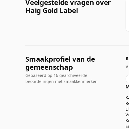
Veelgestelde vragen over
Haig Gold Label
Smaakprofiel van de
K
gemeenschap
V
Gebaseerd op 16 gearchiveerde
beoordelingen met smaakkenmerken
M
K
R
L
V
K
E