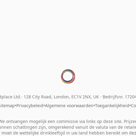
place Ltd.
128 City Road, London, EC1V 2NX, UK ·
Bedrijfsnr. 172
Sitemap
•
Privacybeleid
•
Algemene voorwaarden
•
Toegankelijkheid
•
Co
We ontvangen mogelijk een commissie via links op deze site. Prijze
unnen schattingen zijn, omgerekend vanuit de valuta van de retaile
 moet de wettelijke drinkleeftijd in uw land hebben bereikt om de