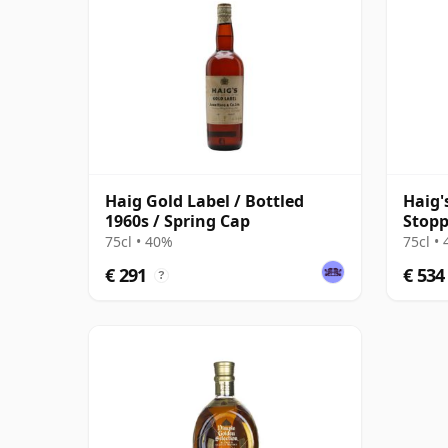
Haig Gold Label / Bottled
Haig'
1960s / Spring Cap
Stopp
(GEOR
75cl • 40%
75cl •
€ 291
€ 534
?