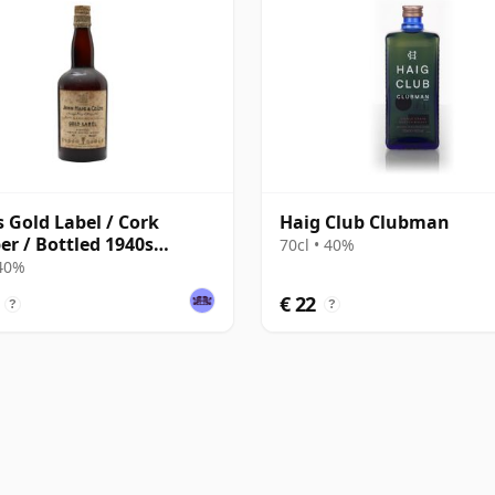
s Gold Label / Cork
Haig Club Clubman
er / Bottled 1940s
70cl • 40%
GE VI)
 40%
€ 22
?
?