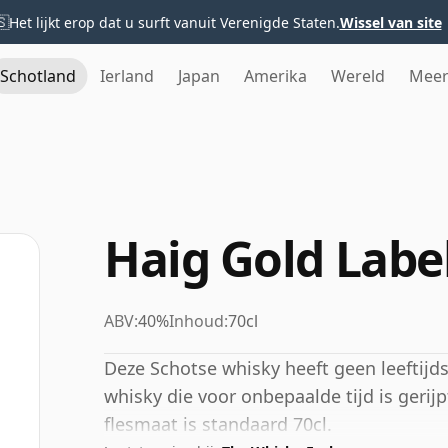
🇸
Het lijkt erop dat u surft vanuit Verenigde Staten.
Wissel van site
Schotland
Ierland
Japan
Amerika
Wereld
Mee
Haig Gold Labe
ABV:
40%
Inhoud:
70cl
Deze Schotse whisky heeft geen leeftijd
whisky die voor onbepaalde tijd is gerij
flesmaat is standaard 70cl.