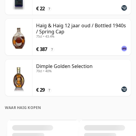
€ 22
?
Haig & Haig 12 jaar oud / Bottled 1940s
/ Spring Cap
75cl • 43.4%
€ 387
?
Dimple Golden Selection
70cl • 40%
€ 29
?
WAAR HAIG KOPEN