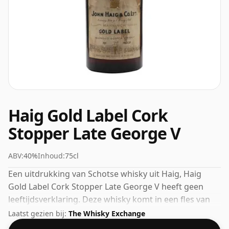
Haig Gold Label Cork
Stopper Late George V
ABV:
40%
Inhoud:
75cl
Een uitdrukking van Schotse whisky uit Haig, Haig
Gold Label Cork Stopper Late George V heeft geen
leeftijdsverklaring. Deze whisky komt in een fles van
75cl en is gebotteld op een sterkte van 40%.
Laatst gezien bij:
The Whisky Exchange