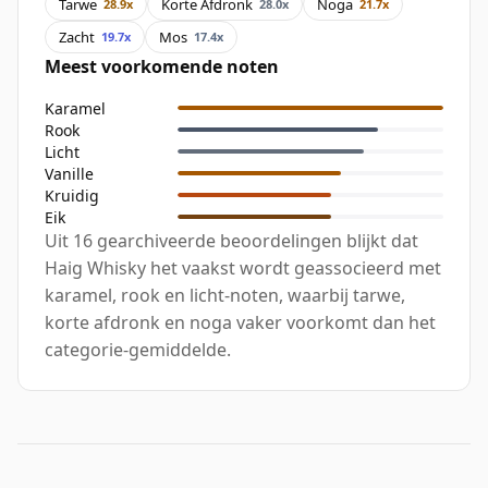
Tarwe
Korte Afdronk
Noga
28.9x
28.0x
21.7x
Zacht
Mos
19.7x
17.4x
Meest voorkomende noten
Karamel
Rook
Licht
Vanille
Kruidig
Eik
Uit 16 gearchiveerde beoordelingen blijkt dat
Haig Whisky het vaakst wordt geassocieerd met
karamel, rook en licht-noten, waarbij tarwe,
korte afdronk en noga vaker voorkomt dan het
categorie-gemiddelde.