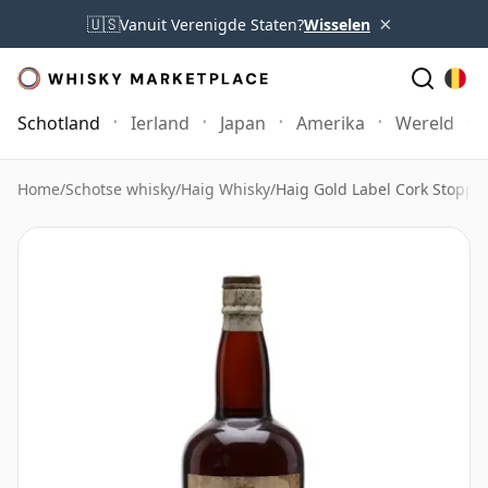
×
🇺🇸
Vanuit Verenigde Staten?
Wisselen
Schotland
Ierland
Japan
Amerika
Wereld
Home
/
Schotse whisky
/
Haig Whisky
/
Haig Gold Label Cork Stoppe