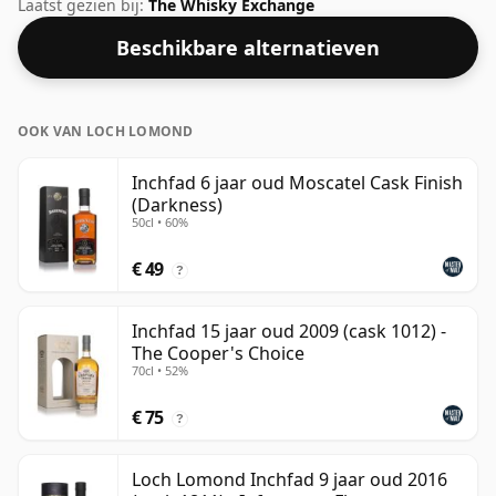
van het 'mondgevoel' en de volle smaak van whisky.
Laatst gezien bij:
The Whisky Exchange
Beschikbare alternatieven
OOK VAN LOCH LOMOND
Inchfad 6 jaar oud Moscatel Cask Finish
(Darkness)
50cl • 60%
€ 49
?
Inchfad 15 jaar oud 2009 (cask 1012) -
The Cooper's Choice
70cl • 52%
€ 75
?
Loch Lomond Inchfad 9 jaar oud 2016