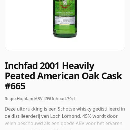
Inchfad 2001 Heavily
Peated American Oak Cask
#665
Regio:
Highland
ABV:
45%
Inhoud:
70cl
Deze uitdrukking is een Schotse whisky gedistilleerd in
de distilleerderij van Loch Lomond. 45% wordt door
velen beschouwd als een goede ABV voor het ervaren