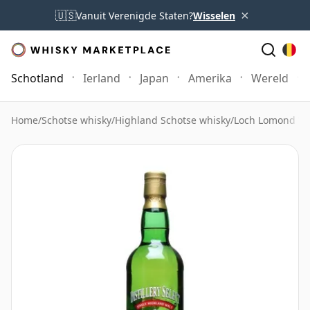
×
🇺🇸
Vanuit Verenigde Staten?
Wisselen
Schotland
Ierland
Japan
Amerika
Wereld
Home
/
Schotse whisky
/
Highland Schotse whisky
/
Loch Lomond Wh