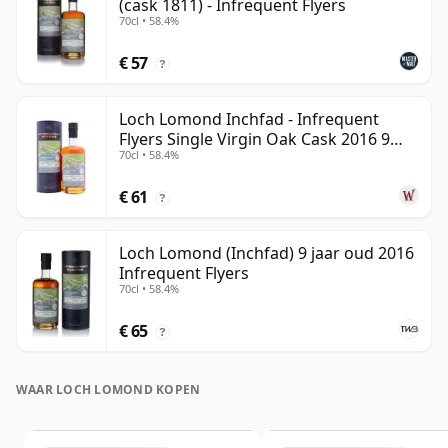
(cask 1811) - Infrequent Flyers
70cl • 58.4%
€ 57
?
Loch Lomond Inchfad - Infrequent
Flyers Single Virgin Oak Cask 2016 9
70cl • 58.4%
jaar oud
€ 61
?
Loch Lomond (Inchfad) 9 jaar oud 2016
Infrequent Flyers
70cl • 58.4%
€ 65
?
WAAR LOCH LOMOND KOPEN