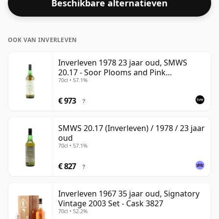
Beschikbare alternatieven
OOK VAN INVERLEVEN
Inverleven 1978 23 jaar oud, SMWS
20.17 - Soor Plooms and Pink
70cl • 57.1%
Grapefruit | Single Lowland Malt
Whisky | 57.1% | 70cl | The Whisky
€ 973
Vault
?
SMWS 20.17 (Inverleven) / 1978 / 23 jaar
oud
70cl • 57.1%
€ 827
?
Inverleven 1967 35 jaar oud, Signatory
Vintage 2003 Set - Cask 3827
70cl • 52.2%