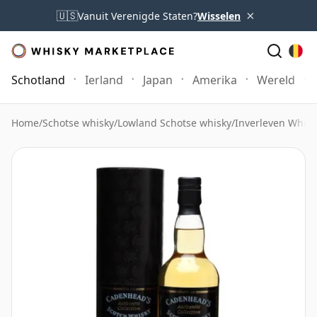
×
🇺🇸
Vanuit Verenigde Staten?
Wisselen
Schotland
Ierland
Japan
Amerika
Wereld
Home
/
Schotse whisky
/
Lowland Schotse whisky
/
Inverleven Whisk