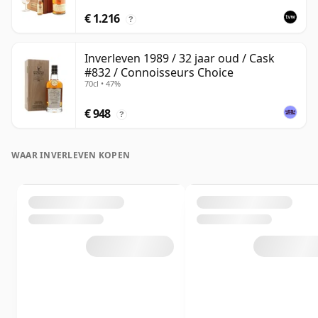
€ 1.216
?
Inverleven 1989 / 32 jaar oud / Cask
#832 / Connoisseurs Choice
70cl • 47%
€ 948
?
WAAR INVERLEVEN KOPEN