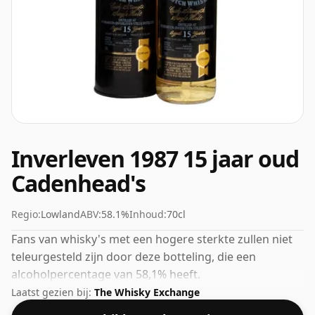
Inverleven 1987 15 jaar oud
Cadenhead's
Regio:
Lowland
ABV:
58.1%
Inhoud:
70cl
Fans van whisky's met een hogere sterkte zullen niet
teleurgesteld zijn door deze botteling, die een
alcoholpercentage van 58,1% heeft.
Laatst gezien bij:
The Whisky Exchange