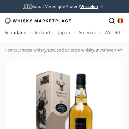
×
🇺🇸
Vanuit Verenigde Staten?
Wisselen
Schotland
Ierland
Japan
Amerika
Wereld
Home
/
Schotse whisky
/
Lowland Schotse whisky
/
Inverleven Whisk