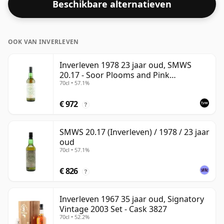
Beschikbare alternatieven
OOK VAN INVERLEVEN
Inverleven 1978 23 jaar oud, SMWS
20.17 - Soor Plooms and Pink
70cl • 57.1%
Grapefruit | Single Lowland Malt
Whisky | 57.1% | 70cl | The Whisky
€ 972
Vault
?
SMWS 20.17 (Inverleven) / 1978 / 23 jaar
oud
70cl • 57.1%
€ 826
?
Inverleven 1967 35 jaar oud, Signatory
Vintage 2003 Set - Cask 3827
70cl • 52.2%