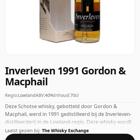
Inverleven 1991 Gordon &
Macphail
Regio:
Lowland
ABV:
40%
Inhoud:
70cl
Deze Schotse whisky, gebotteld door Gordon &
Macphail, werd in 1991 gedistilleerd bij de Inverleven-
distilleerderij in de Lowland-regio. Deze whisky wordt
geleverd in een gewone fles van 70 cl en heeft een vrij
Laatst gezien bij:
The Whisky Exchange
normale sterkte van 40%.