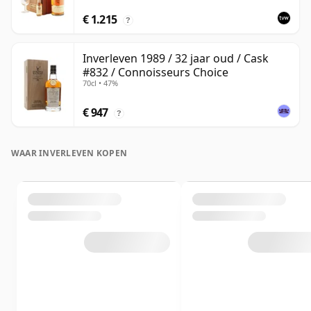
€ 1.215
?
Inverleven 1989 / 32 jaar oud / Cask
#832 / Connoisseurs Choice
70cl • 47%
€ 947
?
WAAR INVERLEVEN KOPEN