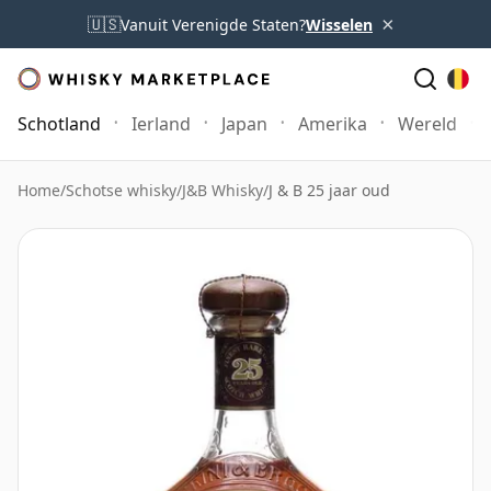
×
🇺🇸
Vanuit Verenigde Staten?
Wisselen
Schotland
Ierland
Japan
Amerika
Wereld
Home
/
Schotse whisky
/
J&B Whisky
/
J & B 25 jaar oud