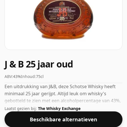
J & B 25 jaar oud
ABV:
43%
Inhoud:
75cl
Een uitdrukking van J&B, deze Schotse Whisky heeft
minimaal 25 jaar gerijpt. Altijd leuk om whisky's
gebotteld te zien met een alcoholpercentage van 43%,
deze wordt geleverd in de normale maat van 75cl.
Laatst gezien bij:
The Whisky Exchange
Beschikbare alternatieven