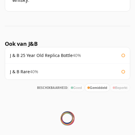
whisky
.
Ook van J&B
J & B 25 Year Old Replica Bottle
40%
J & B Rare
40%
BESCHIKBAARHEID:
Goed
Gemiddeld
Beperkt