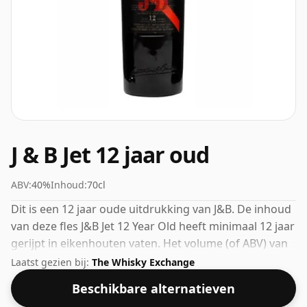
J & B Jet 12 jaar oud
ABV:
40%
Inhoud:
70cl
Dit is een 12 jaar oude uitdrukking van J&B. De inhoud
van deze fles J&B Jet 12 Year Old heeft minimaal 12 jaar
gerijpt in eikenhouten vaten. Het volume (of ABV) van
deze whisky is 40 procent, wat gebruikelijk is voor
Laatst gezien bij:
The Whisky Exchange
blended Scotch, hoewel veel single malts-whisky's
Beschikbare alternatieven
tegenwoordig op hogere sterktes worden gebotteld.