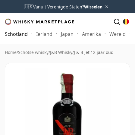
×
🇺🇸
Vanuit Verenigde Staten?
Wisselen
Schotland
Ierland
Japan
Amerika
Wereld
Home
/
Schotse whisky
/
J&B Whisky
/
J & B Jet 12 jaar oud