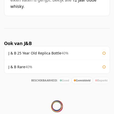
eiken vaten is gerijpt. Bekijk alle
12 jaar oude
whisky
.
Ook van J&B
J & B 25 Year Old Replica Bottle
40%
J & B Rare
40%
BESCHIKBAARHEID:
Goed
Gemiddeld
Beperkt