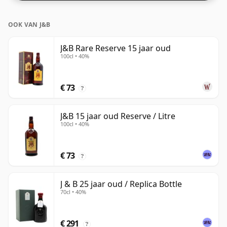
De flesgrootte is 70cl.
OOK VAN J&B
J&B Rare Reserve 15 jaar oud
100cl • 40%
€ 73
?
J&B 15 jaar oud Reserve / Litre
100cl • 40%
€ 73
?
J & B 25 jaar oud / Replica Bottle
70cl • 40%
€ 291
?