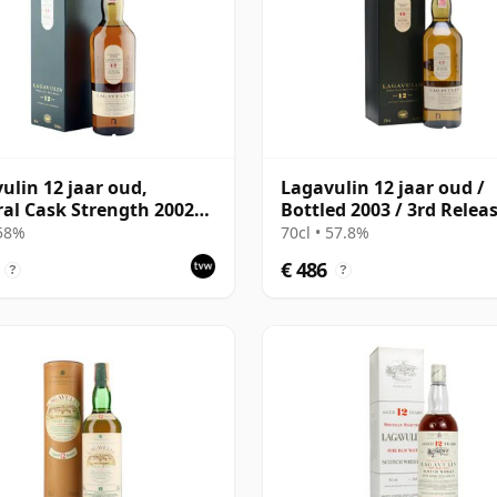
ulin 12 jaar oud,
Lagavulin 12 jaar oud /
al Cask Strength 2002
Bottled 2003 / 3rd Relea
al Release with Box
 58%
70cl • 57.8%
€ 486
?
?