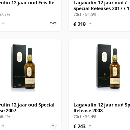
ulin 12 jaar oud Feis Ile
Lagavulin 12 jaar oud /
Special Releases 2017 / 
Release
 57.7%
70cl • 56.5%
€ 219
?
?
ulin 12 jaar oud Special
Lagavulin 12 jaar oud Sp
se 2007
Release 2008
 56.4%
70cl • 56.4%
€ 243
?
?