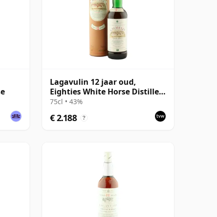
Lagavulin 12 jaar oud,
se
Eighties White Horse Distillers
Bottling with Tube
75cl • 43%
€ 2.188
?