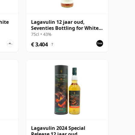
hite
Lagavulin 12 jaar oud,
Seventies Bottling for White
Horse Distillers
75cl • 43%
€ 3.404
?
Lagavulin 2024 Special
Release 12 jaar oud