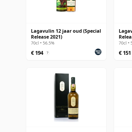
Lagavulin 12 jaar oud (Special
Lagav
Release 2021)
Relea
70cl • 56.5%
70cl •
€ 194
€ 151
?