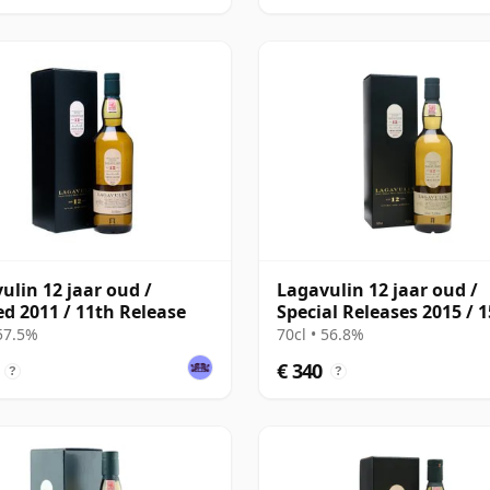
ulin 12 jaar oud /
Lagavulin 12 jaar oud /
ed 2011 / 11th Release
Special Releases 2015 / 
Release
 57.5%
70cl • 56.8%
€ 340
?
?