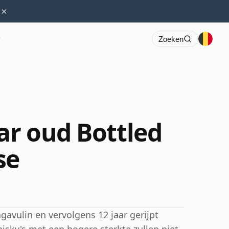
×
r
Zoeken
ar oud Bottled
se
gavulin en vervolgens 12 jaar gerijpt