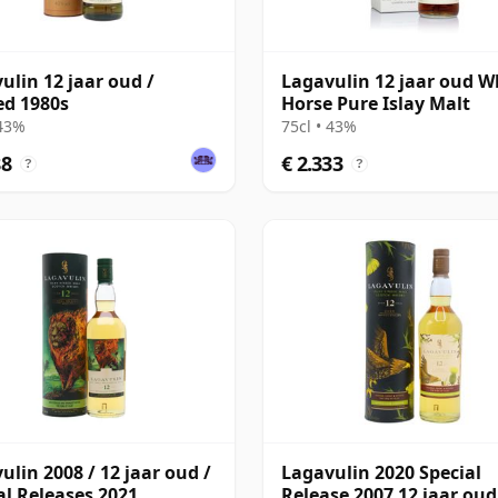
ulin 12 jaar oud /
Lagavulin 12 jaar oud W
ed 1980s
Horse Pure Islay Malt
 43%
75cl • 43%
88
€ 2.333
?
?
ulin 2008 / 12 jaar oud /
Lagavulin 2020 Special
al Releases 2021
Release 2007 12 jaar oud