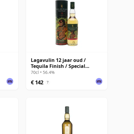
Lagavulin 12 jaar oud /
Tequila Finish / Special
Releases 2023
70cl • 56.4%
€ 142
?