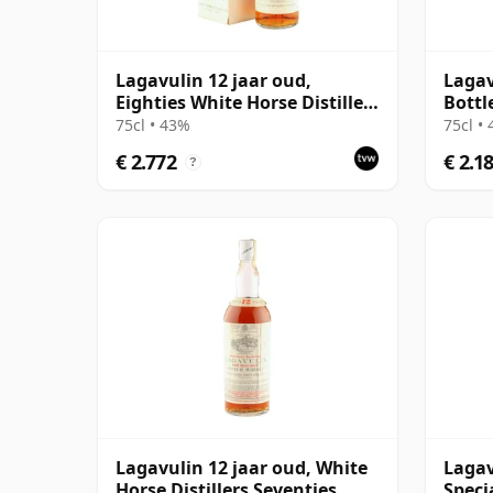
Lagavulin 12 jaar oud,
Lagav
Eighties White Horse Distillers
Bottl
Bottling with Box
75cl • 43%
75cl •
€ 2.772
€ 2.1
?
Lagavulin 12 jaar oud, White
Lagav
Horse Distillers Seventies
Speci