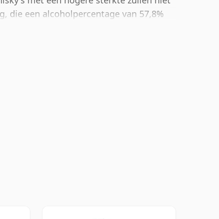
isky's met een hogere sterkte zullen niet
g, die een alcoholpercentage van 57,8%