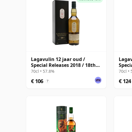
Lagavulin 12 jaar oud /
Lagav
Special Releases 2018 / 18th
Speci
Release
70cl • 57.8%
70cl •
€ 106
€ 124
?