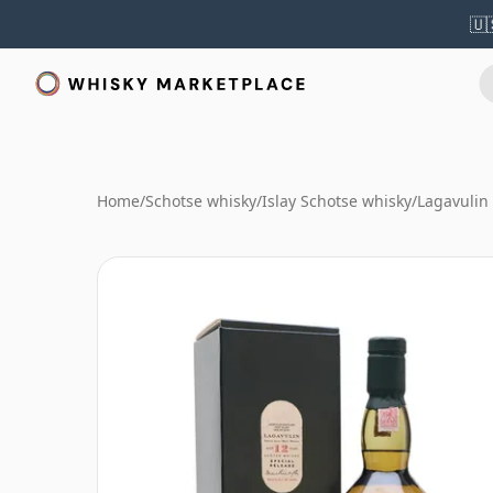
🇺
Home
/
Schotse whisky
/
Islay Schotse whisky
/
Lagavulin