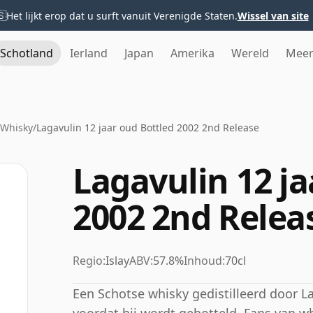
🇸
Het lijkt erop dat u surft vanuit Verenigde Staten.
Wissel van site
Schotland
Ierland
Japan
Amerika
Wereld
Mee
 Whisky
/
Lagavulin 12 jaar oud Bottled 2002 2nd Release
Lagavulin 12 ja
2002 2nd Relea
Regio:
Islay
ABV:
57.8%
Inhoud:
70cl
Een Schotse whisky gedistilleerd door La