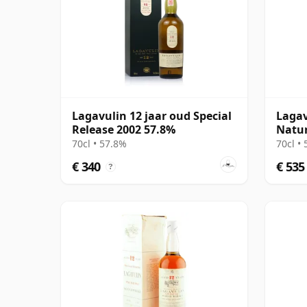
Lagavulin 12 jaar oud Special
Lagav
Release 2002 57.8%
Natur
Speci
70cl • 57.8%
70cl •
€ 340
€ 535
?