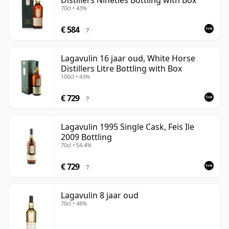
Distillers Nineties Bottling with Box
70cl • 43%
€ 584
?
Lagavulin 16 jaar oud, White Horse
Distillers Litre Bottling with Box
100cl • 43%
€ 729
?
Lagavulin 1995 Single Cask, Feis Ile
2009 Bottling
70cl • 54.4%
€ 729
?
Lagavulin 8 jaar oud
70cl • 48%