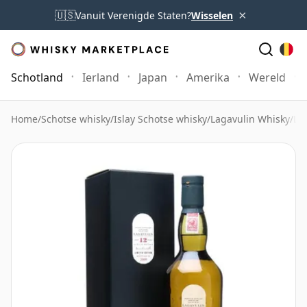
×
🇺🇸
Vanuit Verenigde Staten?
Wisselen
Schotland
Ierland
Japan
Amerika
Wereld
Home
/
Schotse whisky
/
Islay Schotse whisky
/
Lagavulin Whisky
/
La