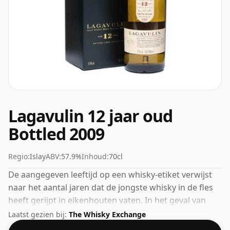
Lagavulin 12 jaar oud
Bottled 2009
Regio:
Islay
ABV:
57.9%
Inhoud:
70cl
De aangegeven leeftijd op een whisky-etiket verwijst
naar het aantal jaren dat de jongste whisky in de fles
heeft gerijpt in eikenhouten vaten. In het geval van
deze Schotse Whisky van Lagavulin is dat 12 jaar.
Laatst gezien bij:
The Whisky Exchange
Gebotteld op een mooie drinksterkte van 57,9% wordt