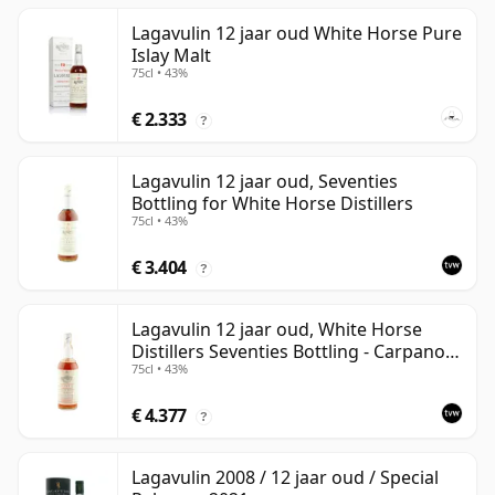
Lagavulin 12 jaar oud White Horse Pure
Islay Malt
75cl • 43%
€ 2.333
?
Lagavulin 12 jaar oud, Seventies
Bottling for White Horse Distillers
75cl • 43%
€ 3.404
?
Lagavulin 12 jaar oud, White Horse
Distillers Seventies Bottling - Carpano
75cl • 43%
Import
€ 4.377
?
Lagavulin 2008 / 12 jaar oud / Special