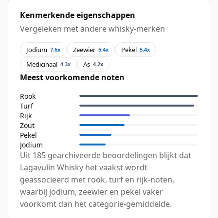
Kenmerkende eigenschappen
Vergeleken met andere whisky-merken
Jodium
Zeewier
Pekel
7.6x
5.4x
5.4x
Medicinaal
As
4.3x
4.2x
Meest voorkomende noten
Rook
Turf
Rijk
Zout
Pekel
Jodium
Uit 185 gearchiveerde beoordelingen blijkt dat
Lagavulin Whisky het vaakst wordt
geassocieerd met rook, turf en rijk-noten,
waarbij jodium, zeewier en pekel vaker
voorkomt dan het categorie-gemiddelde.