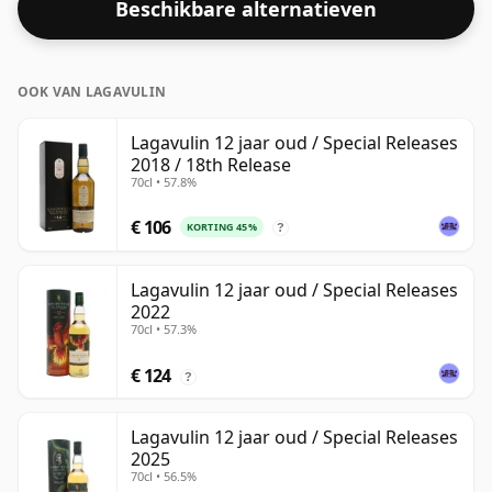
Beschikbare alternatieven
deze whisky geleverd in een fles van 70cl.
OOK VAN LAGAVULIN
Lagavulin 12 jaar oud / Special Releases
2018 / 18th Release
70cl • 57.8%
€ 106
KORTING 45%
?
Lagavulin 12 jaar oud / Special Releases
2022
70cl • 57.3%
€ 124
?
Lagavulin 12 jaar oud / Special Releases
2025
70cl • 56.5%