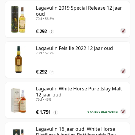
Lagavulin 2019 Special Release 12 jaar
oud
70cl • 56.5%
€ 292
?
Lagavulin Feis Ile 2022 12 jaar oud
70cl • 57.7%
€ 292
?
Lagavulin White Horse Pure Islay Malt
12 jaar oud
75cl • 43%
€ 1.751
GRATIS VERZENDING
?
Lagavulin 16 jaar oud, White Horse