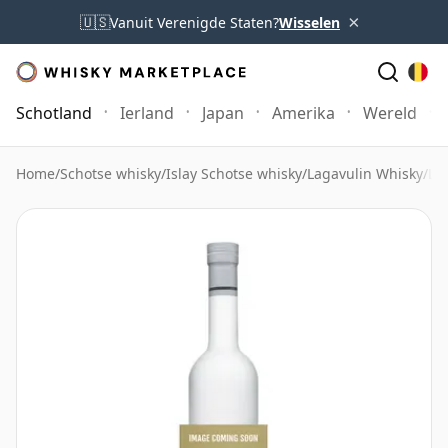
×
🇺🇸
Vanuit Verenigde Staten?
Wisselen
Schotland
Ierland
Japan
Amerika
Wereld
Home
/
Schotse whisky
/
Islay Schotse whisky
/
Lagavulin Whisky
/
La