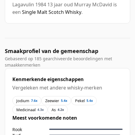
Lagavulin 1984 13 jaar oud Murray McDavid is
een
Single Malt Scotch Whisky
.
Smaakprofiel van de gemeenschap
Gebaseerd op 185 gearchiveerde beoordelingen met
smaakkenmerken
Kenmerkende eigenschappen
Vergeleken met andere whisky-merken
Jodium
Zeewier
Pekel
7.6x
5.4x
5.4x
Medicinaal
As
4.3x
4.2x
Meest voorkomende noten
Rook