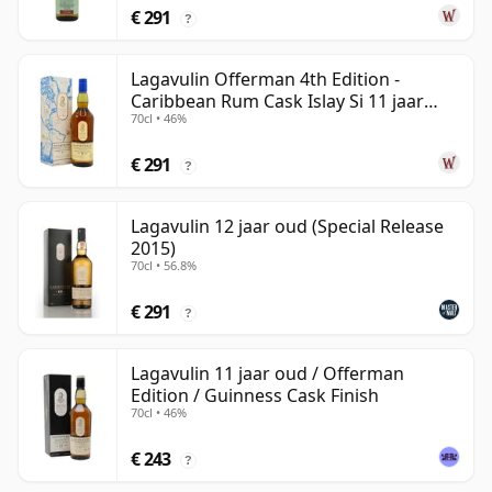
€ 291
?
Lagavulin Offerman 4th Edition -
Caribbean Rum Cask Islay Si 11 jaar
70cl • 46%
oud
€ 291
?
Lagavulin 12 jaar oud (Special Release
2015)
70cl • 56.8%
€ 291
?
Lagavulin 11 jaar oud / Offerman
Edition / Guinness Cask Finish
70cl • 46%
€ 243
?