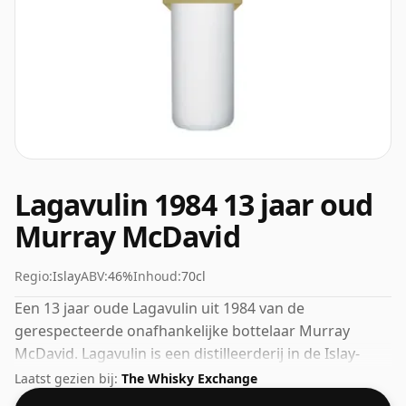
Lagavulin 1984 13 jaar oud
Murray McDavid
Regio:
Islay
ABV:
46%
Inhoud:
70cl
Een 13 jaar oude Lagavulin uit 1984 van de
gerespecteerde onafhankelijke bottelaar Murray
McDavid. Lagavulin is een distilleerderij in de Islay-
regio in Schotland. 46% wordt door velen beschouwd
Laatst gezien bij:
The Whisky Exchange
als een goed ABV voor het ervaren van het