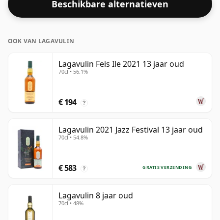
Beschikbare alternatieven
'mondgevoel' en de volle smaak van whisky.
OOK VAN LAGAVULIN
Lagavulin Feis Ile 2021 13 jaar oud
70cl • 56.1%
€ 194
?
Lagavulin 2021 Jazz Festival 13 jaar oud
70cl • 54.8%
€ 583
GRATIS VERZENDING
?
Lagavulin 8 jaar oud
70cl • 48%