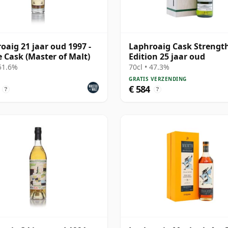
oaig 21 jaar oud 1997 -
Laphroaig Cask Strengt
e Cask (Master of Malt)
Edition 25 jaar oud
 51.6%
70cl • 47.3%
GRATIS VERZENDING
€ 584
?
?