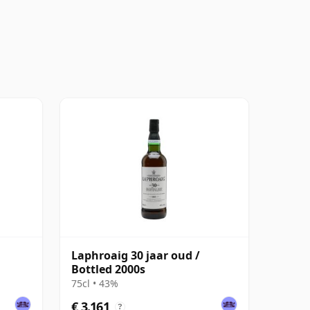
Laphroaig 30 jaar oud /
Bottled 2000s
75cl • 43%
€ 3.161
?