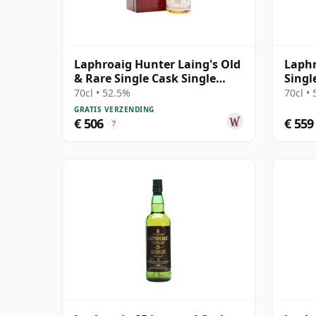
Laphroaig Hunter Laing's Old
Laphr
& Rare Single Cask Single
Singl
Malt 1998 25 jaar oud
70cl • 52.5%
70cl •
GRATIS VERZENDING
€ 506
€ 559
?