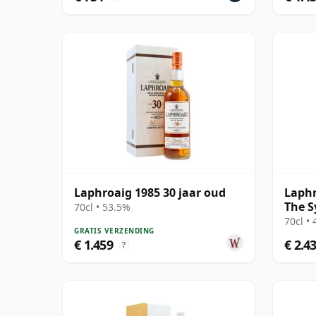
Laphroaig 1985 30 jaar oud
Laphr
The S
70cl • 53.5%
70cl •
GRATIS VERZENDING
€ 1.459
€ 2.4
?