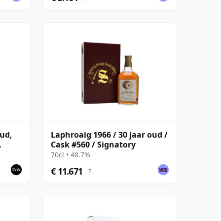
oud,
Laphroaig 1966 / 30 jaar oud /
Cask #560 / Signatory
k #559
70cl • 48.7%
€ 11.671
?