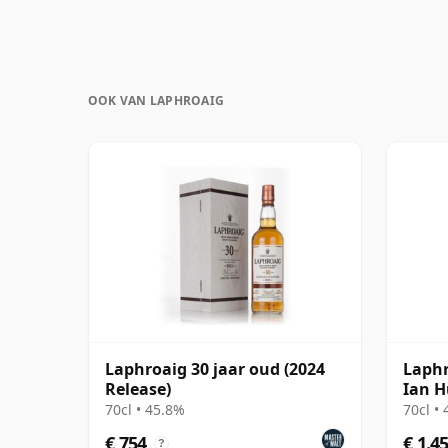
OOK VAN LAPHROAIG
Laphroaig 30 jaar oud (2024
Laphr
Release)
Ian H
Uniqu
70cl • 45.8%
70cl •
€ 754
€ 1.4
?