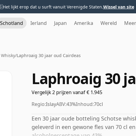
🇸
Het lijkt erop dat u surft vanuit Verenigde Staten.
Wissel van site
Schotland
Ierland
Japan
Amerika
Wereld
Mee
 Whisky
/
Laphroaig 30 jaar oud Cairdeas
Laphroaig 30 j
Vergelijk 2 prijzen vanaf € 1.945
Regio:
Islay
ABV:
43%
Inhoud:
70cl
Een 30 jaar oude botteling Schotse whisk
geleverd in een gewone fles van 70 cl e
alcoholpercentage van 43%.