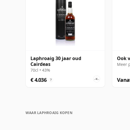
Laphroaig 30 jaar oud
Ook v
Cairdeas
Meer 
70cl • 43%
€ 4.036
Vanaf
?
WAAR LAPHROAIG KOPEN