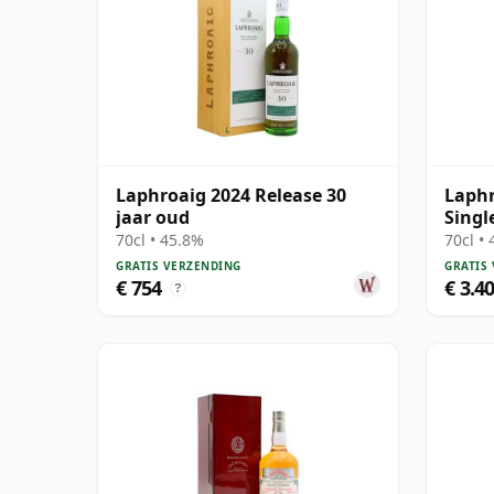
Laphroaig 2024 Release 30
Laphr
jaar oud
Singl
70cl • 45.8%
70cl •
GRATIS VERZENDING
GRATIS
€ 754
€ 3.4
?