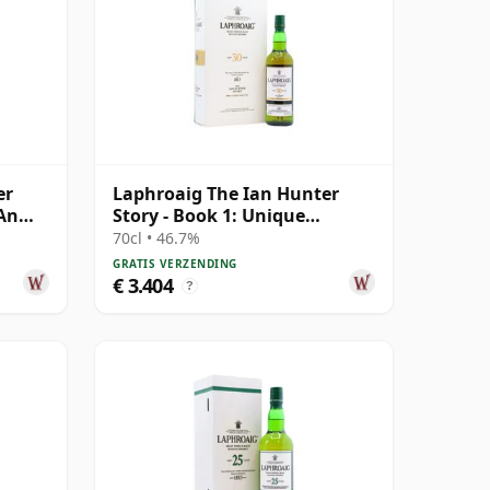
er
Laphroaig The Ian Hunter
 An
Story - Book 1: Unique
Character Si 30 jaar oud
70cl • 46.7%
GRATIS VERZENDING
€ 3.404
?