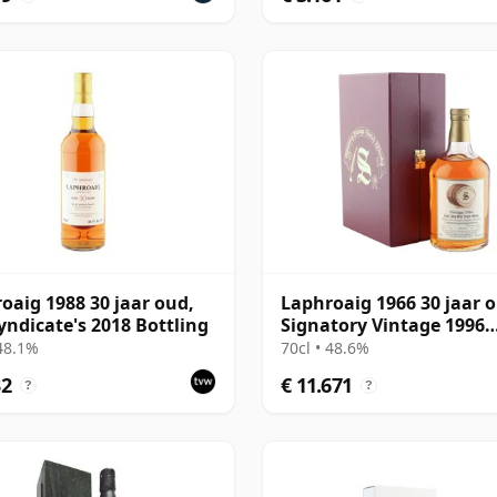
oaig 1988 30 jaar oud,
Laphroaig 1966 30 jaar 
yndicate's 2018 Bottling
Signatory Vintage 1996
Bottling with Case - Cas
 48.1%
70cl • 48.6%
32
€ 11.671
?
?