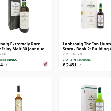
oaig Extremely Rare
Laphroaig The Ian Hunt
e Islay Malt 30 jaar oud
Story - Book 2: Building
Icon Si 30 jaar oud
 43%
70cl • 48.2%
 VERZENDING
GRATIS VERZENDING
04
€ 2.431
?
?