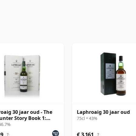
oaig 30 jaar oud - The
Laphroaig 30 jaar oud
unter Story Book 1:
75cl • 43%
e Character
 46.7%
59
€ 3.161
?
?