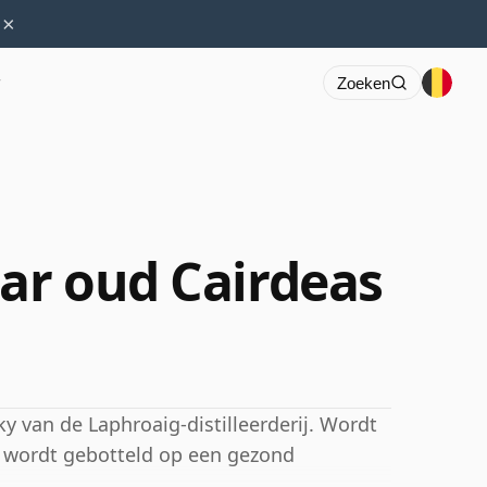
×
r
Zoeken
aar oud Cairdeas
y van de Laphroaig-distilleerderij. Wordt
n wordt gebotteld op een gezond