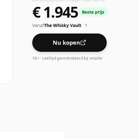
€ 1.945
Beste prijs
Vanaf
The Whisky Vault
?
Nu kopen
18+ · Leeftijd gecontroleerd bij retailer