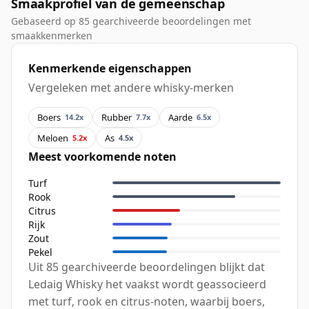
Smaakprofiel van de gemeenschap
Gebaseerd op 85 gearchiveerde beoordelingen met
smaakkenmerken
Kenmerkende eigenschappen
Vergeleken met andere whisky-merken
Boers
Rubber
Aarde
14.2x
7.7x
6.5x
Meloen
As
5.2x
4.5x
Meest voorkomende noten
Turf
Rook
Citrus
Rijk
Zout
Pekel
Uit 85 gearchiveerde beoordelingen blijkt dat
Ledaig Whisky het vaakst wordt geassocieerd
met turf, rook en citrus-noten, waarbij boers,