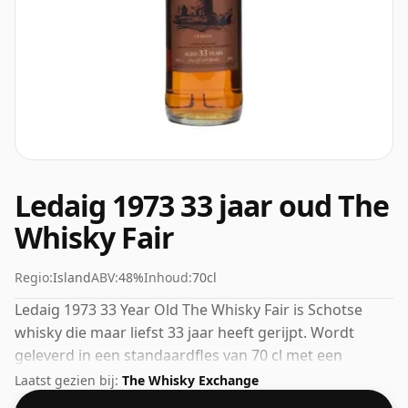
Ledaig 1973 33 jaar oud The
Whisky Fair
Regio:
Island
ABV:
48%
Inhoud:
70cl
Ledaig 1973 33 Year Old The Whisky Fair is Schotse
whisky die maar liefst 33 jaar heeft gerijpt. Wordt
geleverd in een standaardfles van 70 cl met een
afwijkende sterkte van 48%.
Laatst gezien bij:
The Whisky Exchange