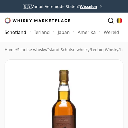
×
🇺🇸
Vanuit Verenigde Staten?
Wisselen
Schotland
Ierland
Japan
Amerika
Wereld
Home
/
Schotse whisky
/
Island Schotse whisky
/
Ledaig Whisky
/
Leda