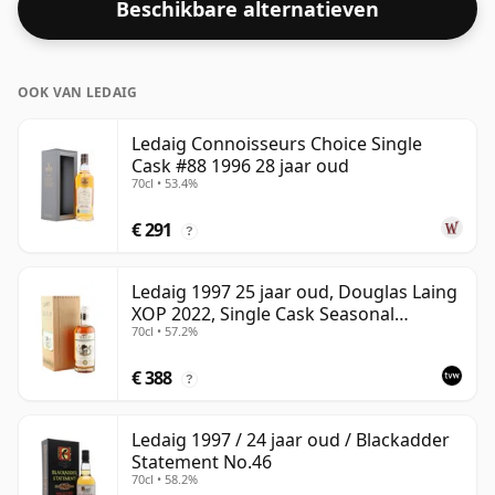
Beschikbare alternatieven
OOK VAN LEDAIG
Ledaig Connoisseurs Choice Single
Cask #88 1996 28 jaar oud
70cl • 53.4%
€ 291
?
Ledaig 1997 25 jaar oud, Douglas Laing
XOP 2022, Single Cask Seasonal
70cl • 57.2%
Curiosities
€ 388
?
Ledaig 1997 / 24 jaar oud / Blackadder
Statement No.46
70cl • 58.2%