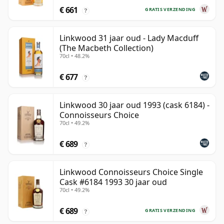
€ 661
GRATIS VERZENDING
?
Linkwood 31 jaar oud - Lady Macduff
(The Macbeth Collection)
70cl • 48.2%
€ 677
?
Linkwood 30 jaar oud 1993 (cask 6184) -
Connoisseurs Choice
70cl • 49.2%
€ 689
?
Linkwood Connoisseurs Choice Single
Cask #6184 1993 30 jaar oud
70cl • 49.2%
€ 689
GRATIS VERZENDING
?