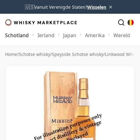
×
🇺🇸
Vanuit Verenigde Staten?
Wisselen
Schotland
Ierland
Japan
Amerika
Wereld
Home
/
Schotse whisky
/
Speyside Schotse whisky
/
Linkwood Whisk