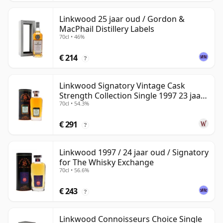
Linkwood 25 jaar oud / Gordon &
MacPhail Distillery Labels
70cl • 46%
€ 214
?
Linkwood Signatory Vintage Cask
Strength Collection Single 1997 23 jaar
70cl • 54.3%
oud
€ 291
?
Linkwood 1997 / 24 jaar oud / Signatory
for The Whisky Exchange
70cl • 56.6%
€ 243
?
Linkwood Connoisseurs Choice Single