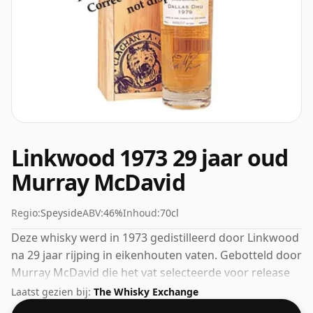
Linkwood 1973 29 jaar oud
Murray McDavid
Regio:
Speyside
ABV:
46%
Inhoud:
70cl
Deze whisky werd in 1973 gedistilleerd door Linkwood
na 29 jaar rijping in eikenhouten vaten. Gebotteld door
Murray McDavid die het vat selecteerde voor release
onder hun eigen label. Wordt geleverd in een gewone
Laatst gezien bij:
The Whisky Exchange
fles van 70 cl en wordt gebotteld op een gezond