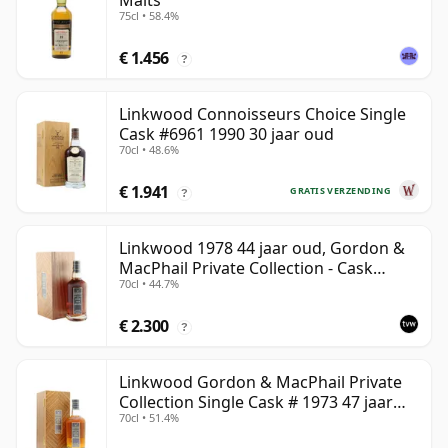
Malts
75cl • 58.4%
€ 1.456
?
Linkwood Connoisseurs Choice Single
Cask #6961 1990 30 jaar oud
70cl • 48.6%
€ 1.941
GRATIS VERZENDING
?
Linkwood 1978 44 jaar oud, Gordon &
MacPhail Private Collection - Cask
70cl • 44.7%
10690
€ 2.300
?
Linkwood Gordon & MacPhail Private
Collection Single Cask # 1973 47 jaar
70cl • 51.4%
oud