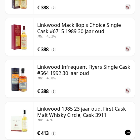
€ 388
?
Linkwood Mackillop's Choice Single
Cask #6715 1989 30 jaar oud
70cl • 43.3%
€ 388
?
Linkwood Infrequent Flyers Single Cask
#564 1992 30 jaar oud
70cl • 46.8%
€ 388
?
Linkwood 1985 23 jaar oud, First Cask
Malt Whisky Circle, Cask 3911
70cl • 46%
€ 413
?