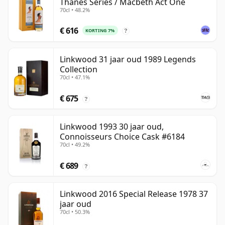
Thanes Series / Macbeth Act One
70cl • 48.2%
€ 616
KORTING 7%
?
Linkwood 31 jaar oud 1989 Legends
Collection
70cl • 47.1%
€ 675
?
Linkwood 1993 30 jaar oud,
Connoisseurs Choice Cask #6184
70cl • 49.2%
€ 689
?
Linkwood 2016 Special Release 1978 37
jaar oud
70cl • 50.3%