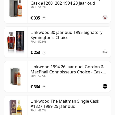
Cask #12601202 1994 28 jaar oud
70cl • 51.7%
€ 335
?
Linkwood 30 jaar oud 1995 Signatory
Symington’s Choice
70cl • 50.9%
€ 253
?
Linkwood 1994 26 jaar oud, Gordon &
MacPhail Connoisseurs Choice - Cask
70cl • 52.5%
12601201
€ 364
?
Linkwood The Maltman Single Cask
#1827 1989 25 jaar oud
70cl • 48.7%