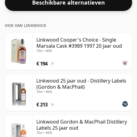
Beschikbare alternatieven
alcoholpercentage van 46%.
OOK VAN LINKWOOD
Linkwood Cooper's Choice - Single
Marsala Cask #3989 1997 20 jaar oud
70cl • 46%
€ 194
?
Linkwood 25 jaar oud - Distillery Labels
(Gordon & MacPhail)
70cl • 46%
€ 213
?
Linkwood Gordon & MacPhail Distillery
Labels 25 jaar oud
70cl • 46%