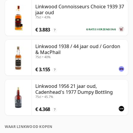
Linkwood Connoisseurs Choice 1939 37
jaar oud
75cl • 43%
€ 3.883
GRATIS VERZENDING
?
Linkwood 1938 / 44 jaar oud / Gordon
& MacPhail
75cl • 40%
€ 3.155
?
Linkwood 1956 21 jaar oud,
Cadenhead's 1977 Dumpy Bottling
75cl • 45.7%
€ 4.368
?
WAAR LINKWOOD KOPEN