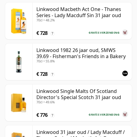
Linkwood Macbeth Act One - Thanes
Series - Lady Macduff Sin 31 jaar oud
70cl • 48.2%
€ 728
GRATIS VERZENDING
?
Linkwood 1982 26 jaar oud, SMWS
39.69 - Fisherman's Friends in a Bakery
70cl • 55.8%
€ 728
?
Linkwood Single Malts Of Scotland
Director's Special Scotch 31 jaar oud
70cl • 49.6%
€ 776
GRATIS VERZENDING
?
Linkwood 31 jaar oud / Lady Macduff /