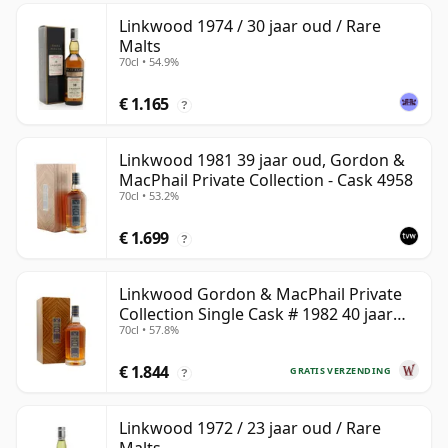
Linkwood 1974 / 30 jaar oud / Rare
Malts
70cl • 54.9%
€ 1.165
?
Linkwood 1981 39 jaar oud, Gordon &
MacPhail Private Collection - Cask 4958
70cl • 53.2%
€ 1.699
?
Linkwood Gordon & MacPhail Private
Collection Single Cask # 1982 40 jaar
70cl • 57.8%
oud
€ 1.844
GRATIS VERZENDING
?
Linkwood 1972 / 23 jaar oud / Rare