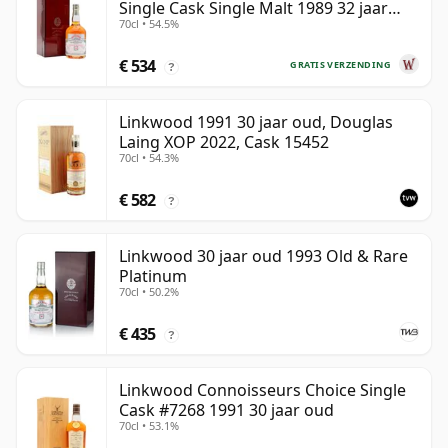
Single Cask Single Malt 1989 32 jaar
70cl • 54.5%
oud
€ 534
GRATIS VERZENDING
?
Linkwood 1991 30 jaar oud, Douglas
Laing XOP 2022, Cask 15452
70cl • 54.3%
€ 582
?
Linkwood 30 jaar oud 1993 Old & Rare
Platinum
70cl • 50.2%
€ 435
?
Linkwood Connoisseurs Choice Single
Cask #7268 1991 30 jaar oud
70cl • 53.1%