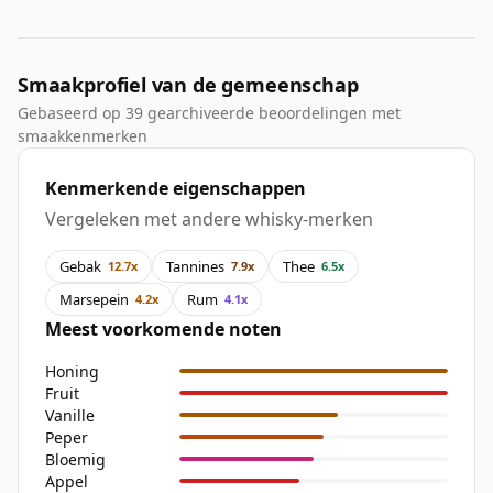
Smaakprofiel van de gemeenschap
Gebaseerd op 39 gearchiveerde beoordelingen met
smaakkenmerken
Kenmerkende eigenschappen
Vergeleken met andere whisky-merken
Gebak
Tannines
Thee
12.7x
7.9x
6.5x
Marsepein
Rum
4.2x
4.1x
Meest voorkomende noten
Honing
Fruit
Vanille
Peper
Bloemig
Appel