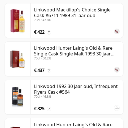
Linkwood Mackillop's Choice Single
Cask #6711 1989 31 jaar oud
70cl • 42.8%
€ 422
?
Linkwood Hunter Laing's Old & Rare
Single Cask Single Malt 1993 30 jaar
70cl • 50.2%
oud
€ 437
?
Linkwood 1992 30 jaar oud, Infrequent
Flyers Cask #564
70cl • 46.8%
€ 325
?
Linkwood Hunter Laing's Old & Rare