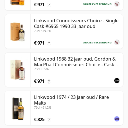
€ 971
GRATIS VERZENDING
?
Linkwood Connoisseurs Choice - Single
Cask #6965 1990 33 jaar oud
70cl • 49.1%
€ 971
GRATIS VERZENDING
?
Linkwood 1988 32 jaar oud, Gordon &
MacPhail Connoisseurs Choice - Cask
70cl • 55%
2779
€ 971
?
Linkwood 1974 / 23 jaar oud / Rare
Malts
75cl • 61.2%
€ 825
?