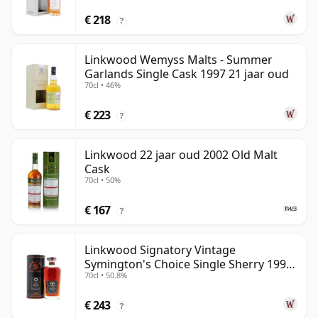
€ 218
?
Linkwood Wemyss Malts - Summer
Garlands Single Cask 1997 21 jaar oud
70cl • 46%
€ 223
?
Linkwood 22 jaar oud 2002 Old Malt
Cask
70cl • 50%
€ 167
?
Linkwood Signatory Vintage
Symington's Choice Single Sherry 1995
70cl • 50.8%
30 jaar oud
€ 243
?