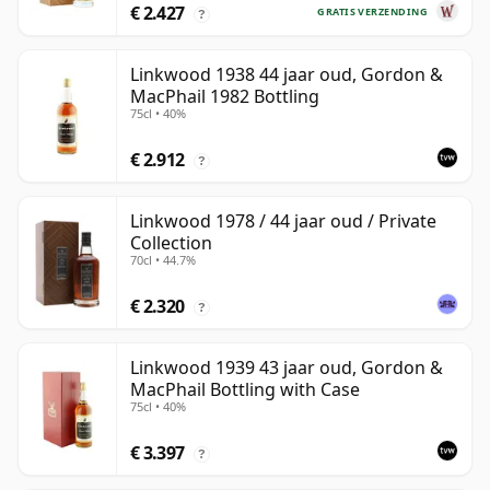
€ 2.427
GRATIS VERZENDING
?
Linkwood 1938 44 jaar oud, Gordon &
MacPhail 1982 Bottling
75cl • 40%
€ 2.912
?
Linkwood 1978 / 44 jaar oud / Private
Collection
70cl • 44.7%
€ 2.320
?
Linkwood 1939 43 jaar oud, Gordon &
MacPhail Bottling with Case
75cl • 40%
€ 3.397
?