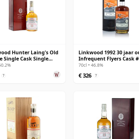
ood Hunter Laing's Old
Linkwood 1992 30 jaar o
e Single Cask Single
Infrequent Flyers Cask 
1993 30 jaar oud
 50.2%
70cl • 46.8%
€ 326
?
?