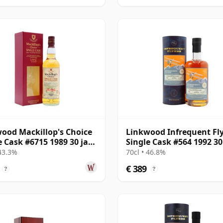
ood Mackillop's Choice
Linkwood Infrequent Fl
e Cask #6715 1989 30 jaar
Single Cask #564 1992 30
oud
 43.3%
70cl • 46.8%
€ 389
?
?