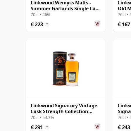
Linkwood Wemyss Malts -
Linkw
Summer Garlands Single Cask
Old M
1997 21 jaar oud
70cl • 46%
70cl •
€ 223
€ 167
?
Linkwood Signatory Vintage
Linkw
Cask Strength Collection
Signa
Single 1997 23 jaar oud
Exch
70cl • 54.3%
70cl •
€ 291
€ 243
?