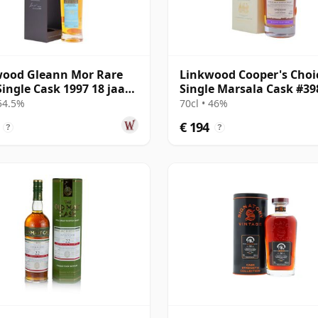
wood Gleann Mor Rare
Linkwood Cooper's Choic
Single Cask 1997 18 jaar
Single Marsala Cask #39
1997 20 jaar oud
 54.5%
70cl • 46%
€ 194
?
?