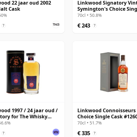
ood 22 jaar oud 2002
Linkwood Signatory Vin
alt Cask
Symington's Choice Sing
Sherry 1995 30 jaar oud
 50%
70cl • 50.8%
€ 243
?
?
ood 1997 / 24 jaar oud /
Linkwood Connoisseurs
tory for The Whisky
Choice Single Cask #126
ange
1994 28 jaar oud
 56.6%
70cl • 51.7%
€ 335
?
?