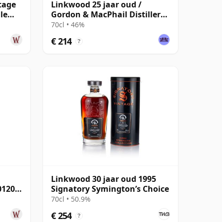
tage
Linkwood 25 jaar oud /
le
Gordon & MacPhail Distillery
Labels
70cl • 46%
€ 214
?
Linkwood 30 jaar oud 1995
01202
Signatory Symington’s Choice
70cl • 50.9%
€ 254
?