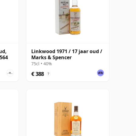
ud,
Linkwood 1971 / 17 jaar oud /
#564
Marks & Spencer
75cl • 40%
€ 388
?