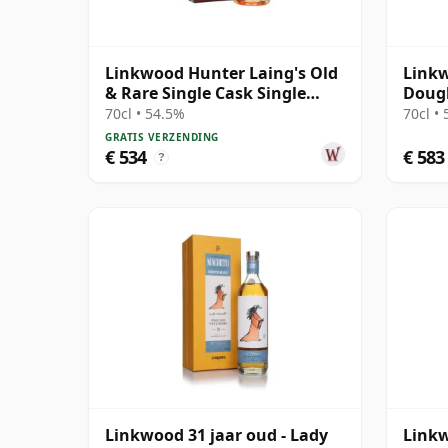
Linkwood Hunter Laing's Old
Linkw
& Rare Single Cask Single
Dougl
Malt 1989 32 jaar oud
15452
70cl • 54.5%
70cl •
GRATIS VERZENDING
€ 534
€ 583
?
Linkwood 31 jaar oud - Lady
Linkw