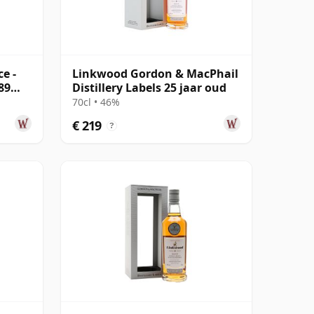
e -
Linkwood Gordon & MacPhail
89
Distillery Labels 25 jaar oud
70cl • 46%
€ 219
?