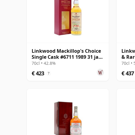
Linkwood Mackillop's Choice
Linkw
Single Cask #6711 1989 31 jaar
& Rar
oud
Malt 
70cl • 42.8%
70cl •
€ 423
€ 437
?