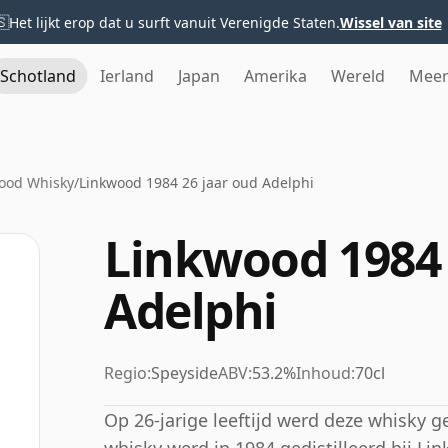
🇸
Het lijkt erop dat u surft vanuit Verenigde Staten.
Wissel van site
Schotland
Ierland
Japan
Amerika
Wereld
Mee
ood Whisky
/
Linkwood 1984 26 jaar oud Adelphi
Linkwood 1984 
Adelphi
Regio:
Speyside
ABV:
53.2%
Inhoud:
70cl
Op 26-jarige leeftijd werd deze whisky 