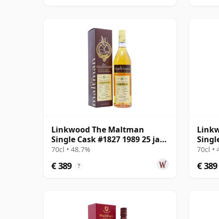
Linkwood The Maltman
Linkw
Single Cask #1827 1989 25 jaar
Singl
oud
oud
70cl • 48.7%
70cl •
€ 389
€ 389
?