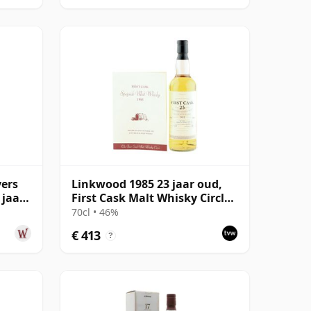
yers
Linkwood 1985 23 jaar oud,
 jaar
First Cask Malt Whisky Circle,
Cask 3911
70cl • 46%
€ 413
?