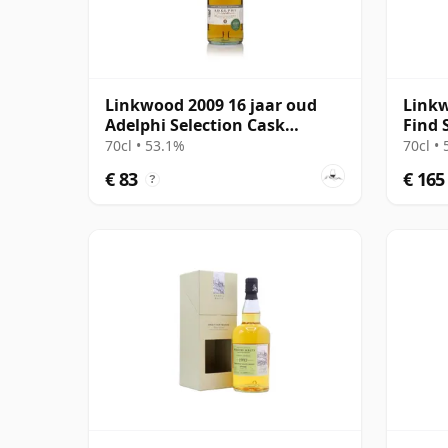
Linkwood 2009 16 jaar oud
Link
Adelphi Selection Cask
Find 
#552912
oud
70cl • 53.1%
70cl •
€ 83
€ 165
?