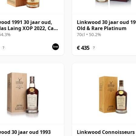
ood 1991 30 jaar oud,
Linkwood 30 jaar oud 1
as Laing XOP 2022, Cask
Old & Rare Platinum
 54.3%
70cl • 50.2%
€ 435
?
?
ood 30 jaar oud 1993
Linkwood Connoisseurs