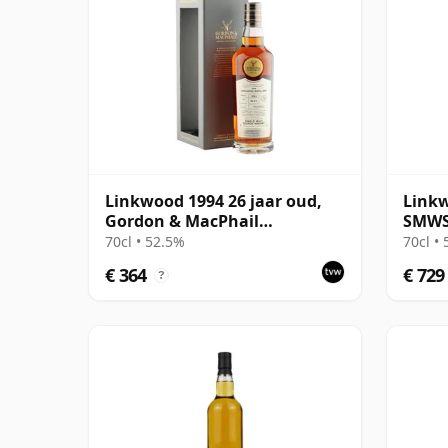
Linkwood 1994 26 jaar oud,
Linkw
Gordon & MacPhail
SMWS 
Connoisseurs Choice - Cask
Frien
70cl • 52.5%
70cl •
12601201
€ 364
€ 729
?