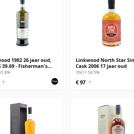
ood 1982 26 jaar oud,
Linkwood North Star Si
39.69 - Fisherman's
Cask 2006 17 jaar oud
ds in a Bakery
 55.8%
70cl • 59.5%
€ 97
?
?