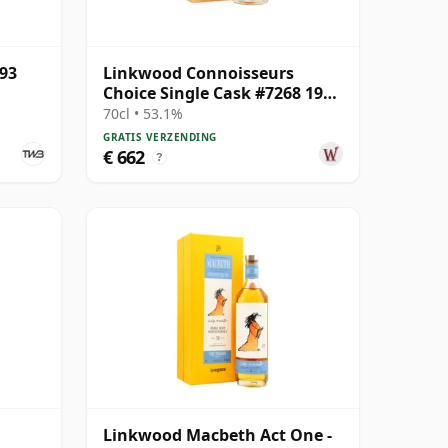
993
Linkwood Connoisseurs
Choice Single Cask #7268 1991
30 jaar oud
70cl • 53.1%
GRATIS VERZENDING
€ 662
?
Linkwood Macbeth Act One -