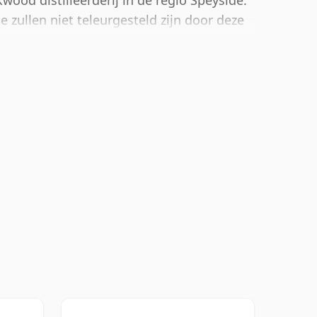
kwood distilleerderij in de regio Speyside.
 zullen niet teleurgesteld zijn door deze
n 53,2% heeft.