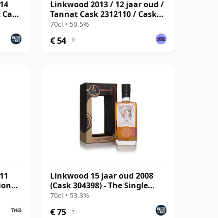
014
Linkwood 2013 / 12 jaar oud /
t Cask
Tannat Cask 2312110 / Cask
Masters
70cl • 50.5%
€ 54
?
011
Linkwood 15 jaar oud 2008
ion
(Cask 304398) - The Single
Cask
70cl • 53.3%
€ 75
?