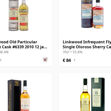
ood Old Particular
Linkwood Infrequent Fl
e Cask #6339 2010 12 jaar
Single Oloroso Sherry C
#7117 2012 13 jaar oud
 48.4%
70cl • 55.8%
€ 84
?
?