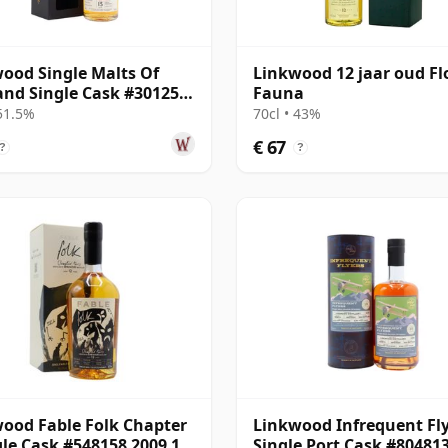
ood Single Malts Of
Linkwood 12 jaar oud Fl
and Single Cask #301259
Fauna
15 jaar oud
 51.5%
70cl • 43%
€ 67
?
?
ood Fable Folk Chapter
Linkwood Infrequent Fl
gle Cask #548158 2009 12
Single Port Cask #80481