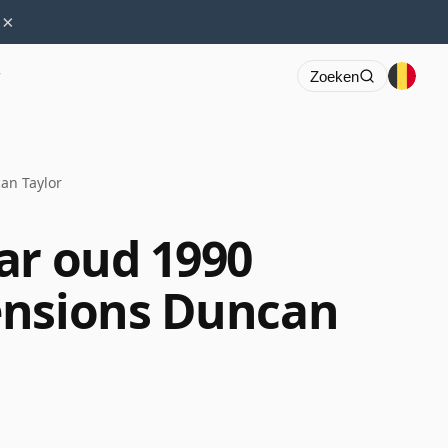
×
r
Zoeken
an Taylor
ar oud 1990
ensions Duncan