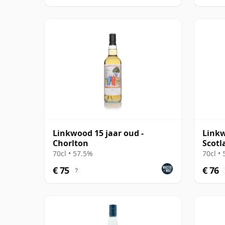
Linkwood 15 jaar oud -
Linkw
Chorlton
Scotl
#8044
70cl • 57.5%
70cl •
€ 75
€ 76
?