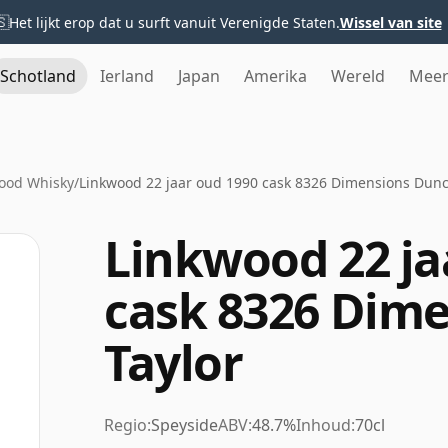
🇸
Het lijkt erop dat u surft vanuit Verenigde Staten.
Wissel van site
Schotland
Ierland
Japan
Amerika
Wereld
Mee
ood Whisky
/
Linkwood 22 jaar oud 1990 cask 8326 Dimensions Dunc
Linkwood 22 ja
cask 8326 Dim
Taylor
Regio:
Speyside
ABV:
48.7%
Inhoud:
70cl