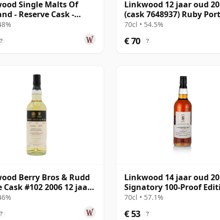
ood Single Malts Of
Linkwood 12 jaar oud 2
and - Reserve Cask -
(cask 7648937) Ruby Por
l # 2007 12 jaar oud
- The Octave
 48%
70cl • 54.5%
€ 70
?
?
ood Berry Bros & Rudd
Linkwood 14 jaar oud 2
e Cask #102 2006 12 jaar
Signatory 100-Proof Edit
#72
 46%
70cl • 57.1%
€ 53
?
?