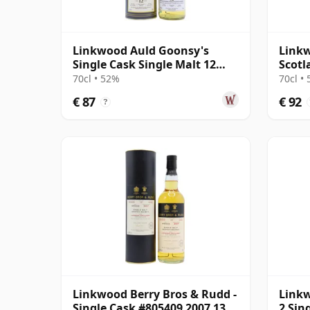
Linkwood Auld Goonsy's
Linkw
Single Cask Single Malt 12
Scotl
jaar oud
2010 
70cl • 52%
70cl •
€ 87
€ 92
?
Linkwood Berry Bros & Rudd -
Linkw
Single Cask #805409 2007 13
2 Sin