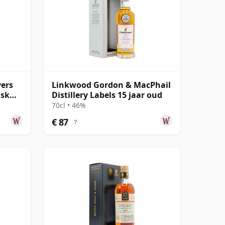
yers
Linkwood Gordon & MacPhail
ask
Distillery Labels 15 jaar oud
70cl • 46%
€ 87
?