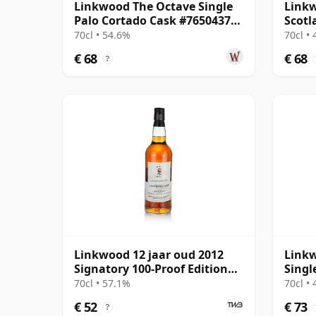
Linkwood The Octave Single
Linkw
Palo Cortado Cask #7650437
Scotl
2014 12 jaar oud
Parce
70cl • 54.6%
70cl •
€ 68
€ 68
?
Linkwood 12 jaar oud 2012
Linkw
Signatory 100-Proof Edition
Singl
#68
oud
70cl • 57.1%
70cl •
€ 52
€ 73
?