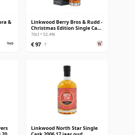
ora &
Linkwood Berry Bros & Rudd -
Christmas Edition Single Cask
2010 13 jaar oud
70cl • 52.4%
€ 97
?
yers
Linkwood North Star Single
3 2008
Cask 2006 17 jaar oud