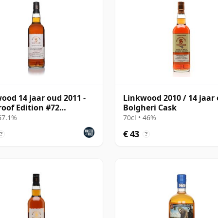
ood 14 jaar oud 2011 -
Linkwood 2010 / 14 jaar 
roof Edition #72
Bolgheri Cask
atory)
 57.1%
70cl • 46%
€ 43
?
?