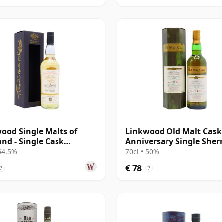
ood Single Malts of
Linkwood Old Malt Cask
and - Single Cask
Anniversary Single Sher
57 2007 12 jaar oud
Cask 2010 13 jaar oud
 54.5%
70cl • 50%
€ 78
?
?