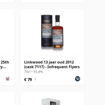
 25th
Linkwood 13 jaar oud 2012
ry
(cask 7117) - Infrequent Flyers
70cl • 55.8%
€ 79
?