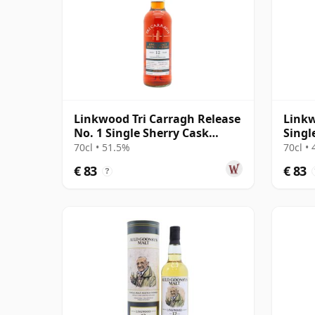
Linkwood Tri Carragh Release
Linkw
No. 1 Single Sherry Cask
Singl
Scotch 2010 12 jaar oud
oud
70cl • 51.5%
70cl •
€ 83
€ 83
?