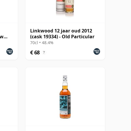
Linkwood 12 jaar oud 2012
ew
(cask 19334) - Old Particular
70cl • 48.4%
€ 68
?