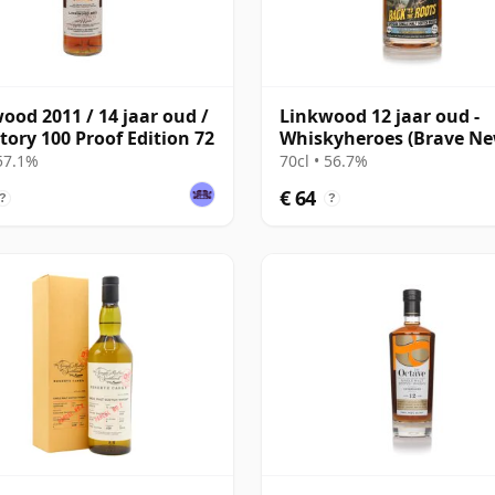
ood 2011 / 14 jaar oud /
Linkwood 12 jaar oud -
tory 100 Proof Edition 72
Whiskyheroes (Brave N
Spirits)
 57.1%
70cl • 56.7%
€ 64
?
?