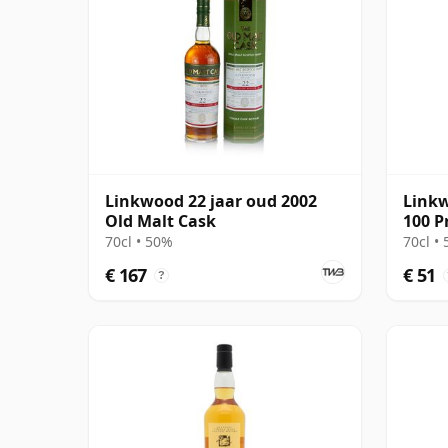
Linkwood 22 jaar oud 2002
Linkw
Old Malt Cask
100 P
(Sign
70cl • 50%
70cl •
€ 167
€ 51
?