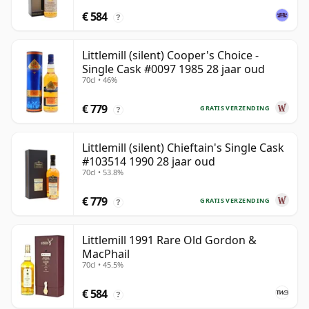
€ 584
?
Littlemill (silent) Cooper's Choice -
Single Cask #0097 1985 28 jaar oud
70cl • 46%
€ 779
GRATIS VERZENDING
?
Littlemill (silent) Chieftain's Single Cask
#103514 1990 28 jaar oud
70cl • 53.8%
€ 779
GRATIS VERZENDING
?
Littlemill 1991 Rare Old Gordon &
MacPhail
70cl • 45.5%
€ 584
?