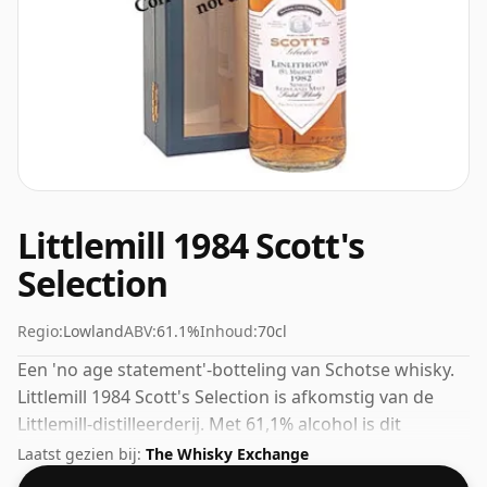
Littlemill 1984 Scott's
Selection
Regio:
Lowland
ABV:
61.1%
Inhoud:
70cl
Een 'no age statement'-botteling van Schotse whisky.
Littlemill 1984 Scott's Selection is afkomstig van de
Littlemill-distilleerderij. Met 61,1% alcohol is dit
alcoholgehalte meer dan acceptabel. Gebotteld in de
Laatst gezien bij:
The Whisky Exchange
standaardafgiftegrootte van 70cl.