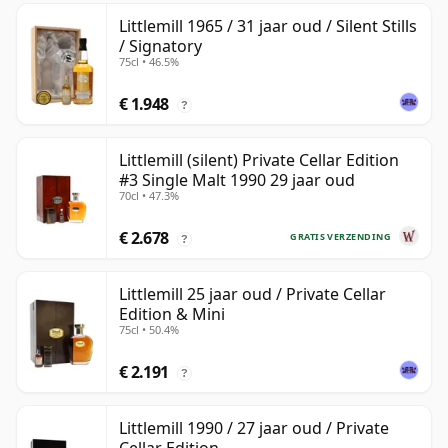
Littlemill 1965 / 31 jaar oud / Silent Stills
/ Signatory
75cl • 46.5%
€ 1.948
?
Littlemill (silent) Private Cellar Edition
#3 Single Malt 1990 29 jaar oud
70cl • 47.3%
€ 2.678
GRATIS VERZENDING
?
Littlemill 25 jaar oud / Private Cellar
Edition & Mini
75cl • 50.4%
€ 2.191
?
Littlemill 1990 / 27 jaar oud / Private