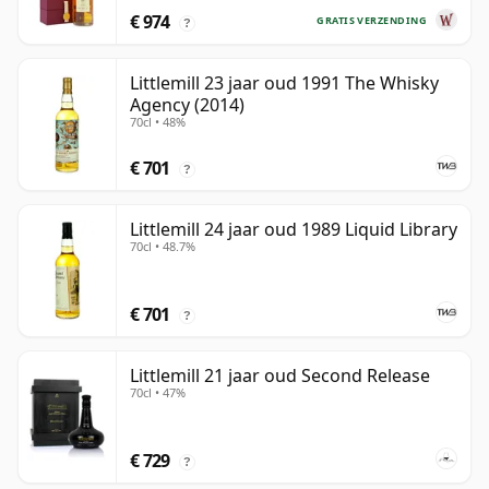
€ 974
GRATIS VERZENDING
?
Littlemill 23 jaar oud 1991 The Whisky
Agency (2014)
70cl • 48%
€ 701
?
Littlemill 24 jaar oud 1989 Liquid Library
70cl • 48.7%
€ 701
?
Littlemill 21 jaar oud Second Release
70cl • 47%
€ 729
?