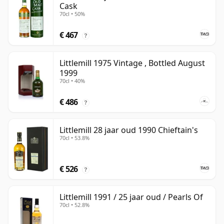
Cask
70cl • 50%
€ 467
?
Littlemill 1975 Vintage , Bottled August
1999
70cl • 40%
€ 486
?
Littlemill 28 jaar oud 1990 Chieftain's
70cl • 53.8%
€ 526
?
Littlemill 1991 / 25 jaar oud / Pearls Of
70cl • 52.8%