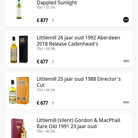
Dappled Sunlight
70cl • 57.1%
€ 877
?
Littlemill 26 jaar oud 1992 Aberdeen
2018 Release Cadenhead's
70cl • 50.9%
€ 677
?
Littlemill 25 jaar oud 1988 Director's
Cut
70cl • 56.2%
€ 677
?
Littlemill (silent) Gordon & MacPhail
Rare Old 1991 23 jaar oud
70cl • 45.5%