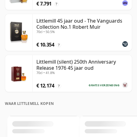
€ 7.791
?
Littlemill 45 jaar oud - The Vanguards
Collection No.1 Robert Muir
70cl • 50.5%
€ 10.354
?
Littlemill (silent) 250th Anniversary
Release 1976 45 jaar oud
70cl • 41.8%
€ 12.174
GRATIS VERZENDING
?
WAAR LITTLEMILL KOPEN