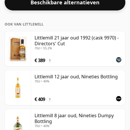
Beschikbare alternatieven
OOK VAN LITTLEMILL
Littlemill 21 jaar oud 1992 (cask 9970) -
Directors' Cut
70cl • 55.2%
€ 389
?
Littlemill 12 jaar oud, Nineties Bottling
70cl • 40%
€ 409
?
Littlemill 8 jaar oud, Nineties Dumpy
Bottling
70cl • 40%