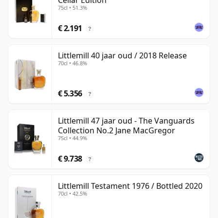
Cellar Edition
75cl • 51.3%
€ 2.191
?
Littlemill 40 jaar oud / 2018 Release
70cl • 46.8%
€ 5.356
?
Littlemill 47 jaar oud - The Vanguards
Collection No.2 Jane MacGregor
75cl • 44.9%
€ 9.738
?
Littlemill Testament 1976 / Bottled 2020
70cl • 42.5%