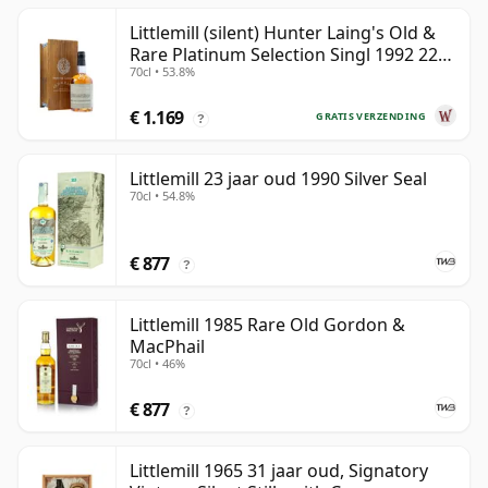
Littlemill (silent) Hunter Laing's Old &
Rare Platinum Selection Singl 1992 22
70cl • 53.8%
jaar oud
€ 1.169
GRATIS VERZENDING
?
Littlemill 23 jaar oud 1990 Silver Seal
70cl • 54.8%
€ 877
?
Littlemill 1985 Rare Old Gordon &
MacPhail
70cl • 46%
€ 877
?
Littlemill 1965 31 jaar oud, Signatory