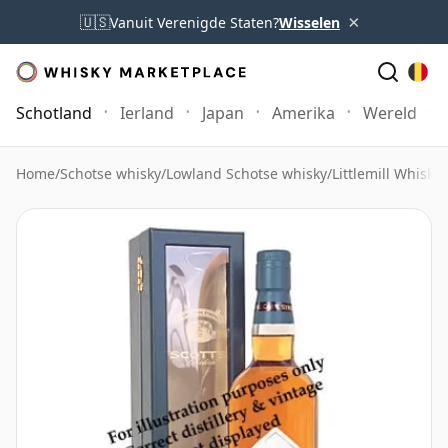
×
🇺🇸
Vanuit Verenigde Staten?
Wisselen
Schotland
Ierland
Japan
Amerika
Wereld
Home
/
Schotse whisky
/
Lowland Schotse whisky
/
Littlemill Whisky
/