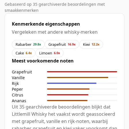
Gebaseerd op 35 gearchiveerde beoordelingen met
smaakkenmerken
Kenmerkende eigenschappen
Vergeleken met andere whisky-merken
Rabarber
Grapefruit
Kiwi
29.8x
16.9x
12.2x
Cake
Limoen
6.4x
6.0x
Meest voorkomende noten
Grapefruit
Vanille
Rijk
Peper
Citrus
Ananas
Uit 35 gearchiveerde beoordelingen blijkt dat
Littlemill Whisky het vaakst wordt geassocieerd
met grapefruit, vanille en rijk-noten, waarbij
rabarber, grapefruit en kiwi vaker voorkomt dan