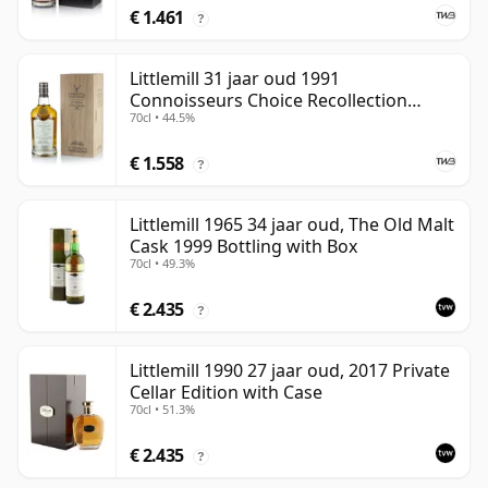
€ 1.461
?
Littlemill 31 jaar oud 1991
Connoisseurs Choice Recollection
70cl • 44.5%
Series #2
€ 1.558
?
Littlemill 1965 34 jaar oud, The Old Malt
Cask 1999 Bottling with Box
70cl • 49.3%
€ 2.435
?
Littlemill 1990 27 jaar oud, 2017 Private
Cellar Edition with Case
70cl • 51.3%
€ 2.435
?