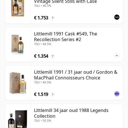
Vintage Silent Stills with Case
70cl • 46.5%
€ 1.753
?
Littlemill 1991 Cask #549, The
Recollection Series #2
70cl • 44.5%
€ 1.354
?
Littlemill 1991 / 31 jaar oud / Gordon &
MacPhail Connoisseurs Choice
70cl • 44.5%
€ 1.519
?
Littlemill 34 jaar oud 1988 Legends
Collection
70cl • 50.5%