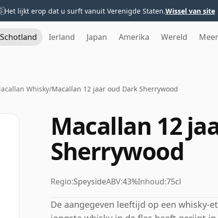
🇸
Het lijkt erop dat u surft vanuit Verenigde Staten.
Wissel van site
Schotland
Ierland
Japan
Amerika
Wereld
Mee
acallan Whisky
/
Macallan 12 jaar oud Dark Sherrywood
Macallan 12 ja
Sherrywood
Regio:
Speyside
ABV:
43%
Inhoud:
75cl
De aangegeven leeftijd op een whisky-eti