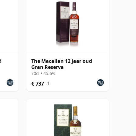
d
The Macallan 12 jaar oud
Gran Reserva
70cl • 45.6%
€ 737
?