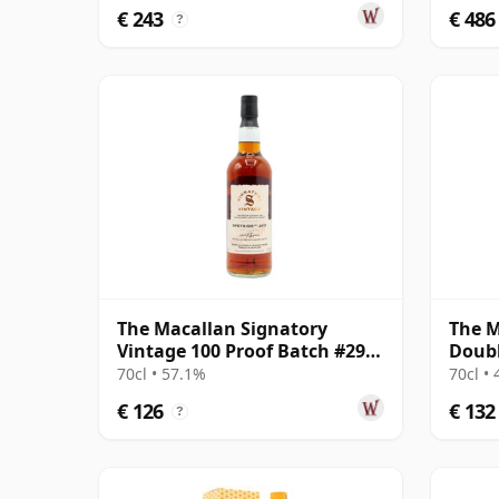
€ 243
€ 486
?
The Macallan Signatory
The M
Vintage 100 Proof Batch #29
Doubl
Single Malt 2011 13 jaar oud
70cl • 57.1%
70cl •
€ 126
€ 132
?