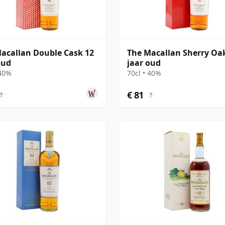
acallan Double Cask 12
The Macallan Sherry Oa
oud
jaar oud
 40%
70cl • 40%
€ 81
?
?