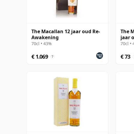
The Macallan 12 jaar oud Re-
The M
Awakening
jaar 
70cl • 43%
70cl •
€ 1.069
€ 73
?