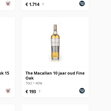
€ 1.714
?
sk 15
The Macallan 10 jaar oud Fine
Oak
70cl • 40%
€ 193
?