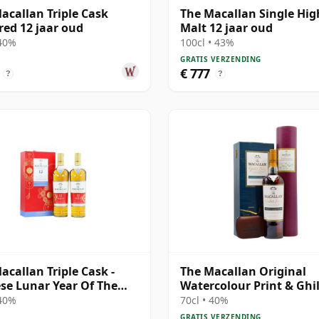
acallan Triple Cask
The Macallan Single Hi
ed 12 jaar oud
Malt 12 jaar oud
 40%
100cl • 43%
GRATIS VERZENDING
€ 777
?
?
acallan Triple Cask -
The Macallan Original
se Lunar Year Of The
Watercolour Print & Ghil
020 T 12 jaar oud
Dram Single 1995 12 jaa
 40%
70cl • 40%
GRATIS VERZENDING