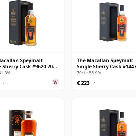
acallan Speymalt -
The Macallan Speymalt -
e Sherry Cask #9620 2006
Single Sherry Cask #144
ar oud
2007 18 jaar oud
 61.3%
70cl • 55.9%
€ 223
?
?