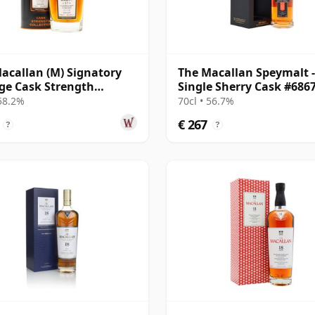
acallan (M) Signatory
The Macallan Speymalt -
ge Cask Strength
Single Sherry Cask #686
ction Sin 2005 17 jaar
20 jaar oud
 58.2%
70cl • 56.7%
€ 267
?
?