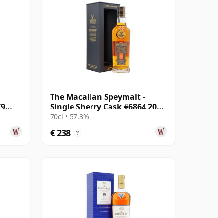
The Macallan Speymalt -
79
Single Sherry Cask #6864 2005
18 jaar oud
70cl • 57.3%
€ 238
?