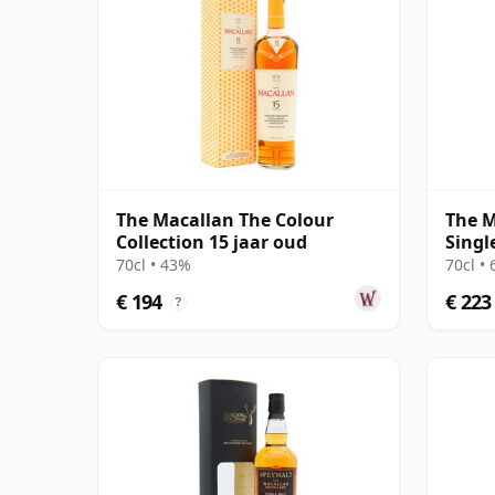
The Macallan The Colour
The M
Collection 15 jaar oud
Singl
18 ja
70cl • 43%
70cl •
€ 194
€ 223
?