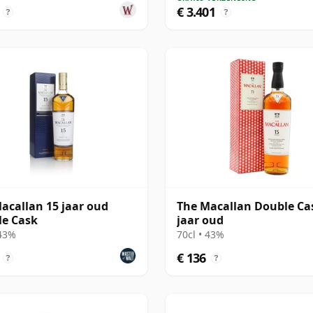
€ 3.401
?
?
acallan 15 jaar oud
The Macallan Double Ca
e Cask
jaar oud
 43%
70cl • 43%
€ 136
?
?