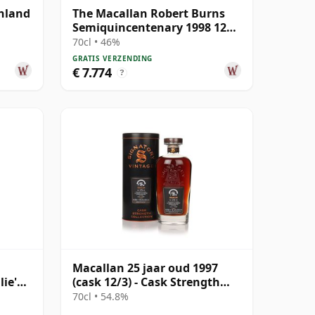
ghland
The Macallan Robert Burns
Semiquincentenary 1998 12
jaar oud
70cl • 46%
GRATIS VERZENDING
€ 7.774
?
Macallan 25 jaar oud 1997
lie's
(cask 12/3) - Cask Strength
r oud
Collection
70cl • 54.8%