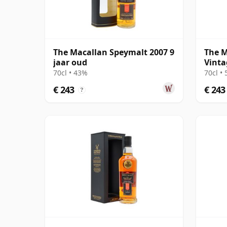
The Macallan Speymalt 2007 9
The M
jaar oud
Vinta
Colle
70cl • 43%
70cl •
oud
€ 243
€ 243
?