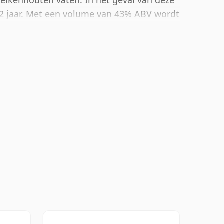
n eikenhouten vaten. In het geval van deze
12 jaar. Met een volume van 43% ABV wordt
e gebotteld. Puur of met een druppel