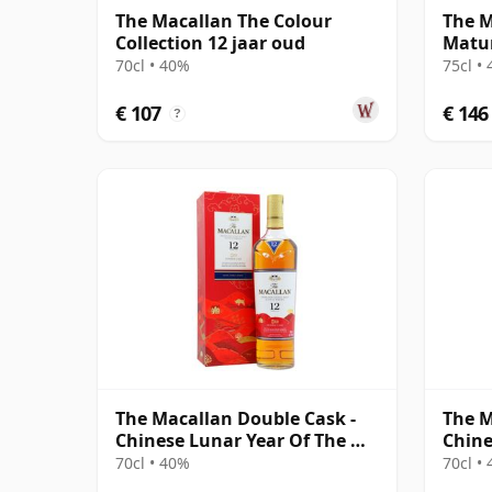
The Macallan The Colour
The M
Collection 12 jaar oud
Matur
70cl • 40%
75cl •
€ 107
€ 146
?
The Macallan Double Cask -
The M
Chinese Lunar Year Of The Ox
Chine
2021 12 jaar oud
Rat 2
70cl • 40%
70cl •