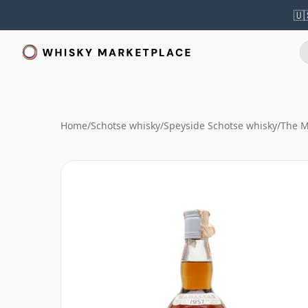
🇺
Home
/
Schotse whisky
/
Speyside Schotse whisky
/
The M