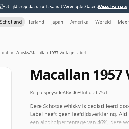
🇸
Het lijkt erop dat u surft vanuit Verenigde Staten.
Wissel van site
Schotland
Ierland
Japan
Amerika
Wereld
Mee
acallan Whisky
/
Macallan 1957 Vintage Label
Macallan 1957 
Regio:
Speyside
ABV:
46%
Inhoud:
75cl
Deze Schotse whisky is gedistilleerd do
Label heeft geen leeftijdsverklaring. Alt
een alcoholpercentage van 46%, deze wo