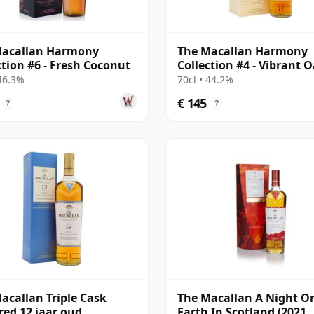
Macallan Harmony
The Macallan Harmony
ction #6 - Fresh Coconut
Collection #4 - Vibrant 
 46.3%
70cl • 44.2%
€ 145
?
?
acallan Triple Cask
The Macallan A Night O
ed 12 jaar oud
Earth In Scotland (2021