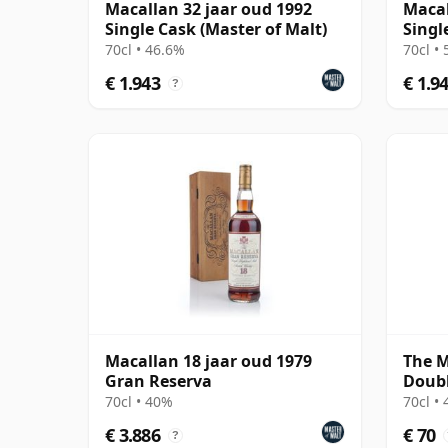
Macallan 32 jaar oud 1992
Macal
Single Cask (Master of Malt)
Singl
70cl • 46.6%
70cl •
€ 1.943
€ 1.9
?
Macallan 18 jaar oud 1979
The M
Gran Reserva
Doubl
70cl • 40%
70cl •
€ 3.886
€ 70
?