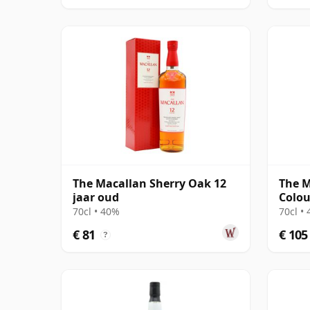
The Macallan Sherry Oak 12
The M
jaar oud
Colou
70cl • 40%
70cl •
€ 81
€ 105
?