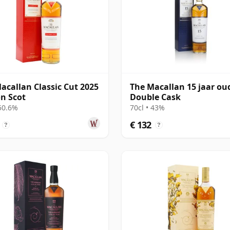
acallan Classic Cut 2025
The Macallan 15 jaar ou
on Scot
Double Cask
 50.6%
70cl • 43%
€ 132
?
?