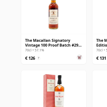
The Macallan Signatory
The M
Vintage 100 Proof Batch #29
Editi
Single Malt 2011 13 jaar oud
70cl • 57.1%
70cl •
€ 126
€ 131
?