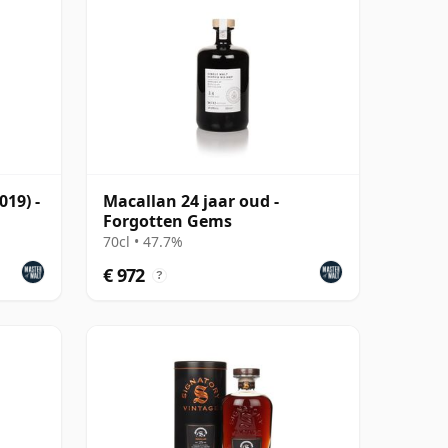
019) -
Macallan 24 jaar oud -
Forgotten Gems
70cl • 47.7%
€ 972
?