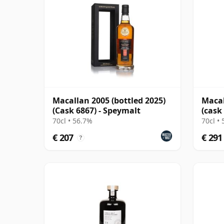
Macallan 2005 (bottled 2025)
Macal
(Cask 6867) - Speymalt
(cask
70cl • 56.7%
70cl •
€ 207
€ 291
?