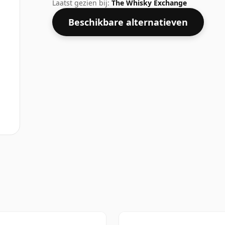
75cl.
Laatst gezien bij:
The Whisky Exchange
Beschikbare alternatieven