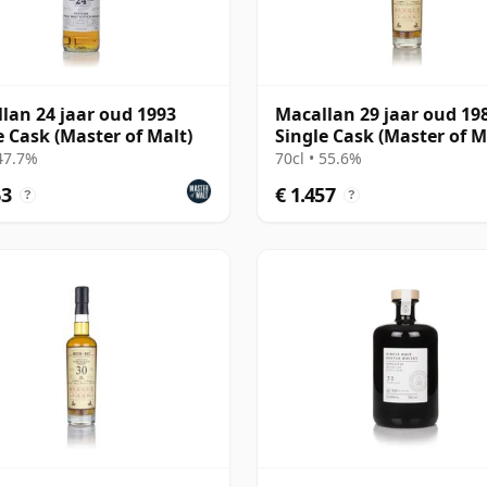
lan 24 jaar oud 1993
Macallan 29 jaar oud 198
e Cask (Master of Malt)
Single Cask (Master of M
 47.7%
70cl • 55.6%
63
€ 1.457
?
?