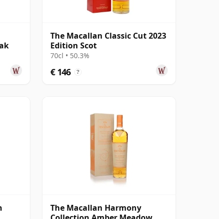
The Macallan Classic Cut 2023
Oak
Edition Scot
70cl • 50.3%
€ 146
?
n
The Macallan Harmony
Collection Amber Meadow