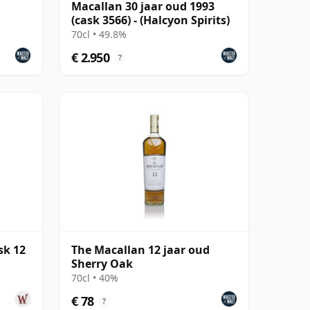
Macallan 30 jaar oud 1993
(cask 3566) - (Halcyon Spirits)
70cl • 49.8%
€ 2.950
?
sk 12
The Macallan 12 jaar oud
Sherry Oak
70cl • 40%
€ 78
?