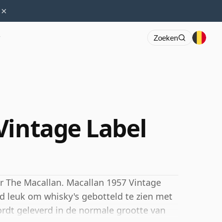
×
r
Zoeken
Vintage Label
or The Macallan. Macallan 1957 Vintage
ijd leuk om whisky's gebotteld te zien met
rdt geleverd in de normale grootte van