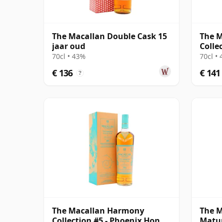
The Macallan Double Cask 15
The 
jaar oud
Colle
70cl • 43%
70cl •
€ 136
€ 141
?
The Macallan Harmony
The M
Collection #5 - Phoenix Honey
Matur