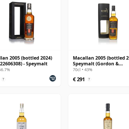
lan 2005 (bottled 2024)
Macallan 2005 (bottled 2
 22606308) - Speymalt
Speymalt (Gordon &
MacPhail)
 56.7%
70cl • 43%
€ 291
?
?