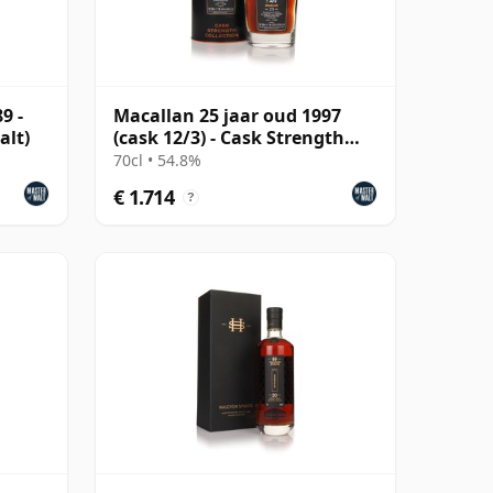
9 -
Macallan 25 jaar oud 1997
alt)
(cask 12/3) - Cask Strength
Collection
70cl • 54.8%
€ 1.714
?