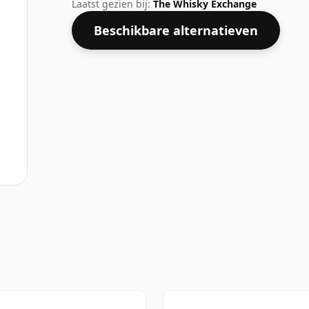
flesgrootte van 75cl.
Laatst gezien bij:
The Whisky Exchange
Beschikbare alternatieven