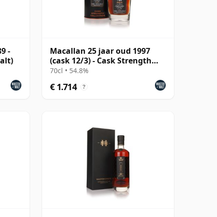
9 -
Macallan 25 jaar oud 1997
alt)
(cask 12/3) - Cask Strength
Collection
70cl • 54.8%
€ 1.714
?