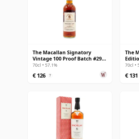
The Macallan Signatory
The M
Vintage 100 Proof Batch #29
Editi
Single Malt 2011 13 jaar oud
70cl • 57.1%
70cl •
€ 126
€ 131
?