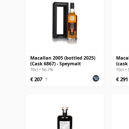
Macallan 2005 (bottled 2025)
Macal
(Cask 6867) - Speymalt
(cask
70cl • 56.7%
70cl •
€ 207
€ 291
?