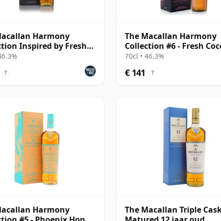
Macallan Harmony
The Macallan Harmony
ction Inspired by Fresh
Collection #6 - Fresh Co
nut
 46.3%
70cl • 46.3%
€ 141
?
?
Macallan Harmony
The Macallan Triple Cas
ction #5 - Phoenix Honey
Matured 12 jaar oud