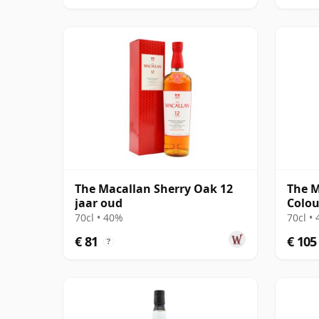
The Macallan Sherry Oak 12
The M
jaar oud
Colou
70cl • 40%
70cl •
€ 81
€ 105
?