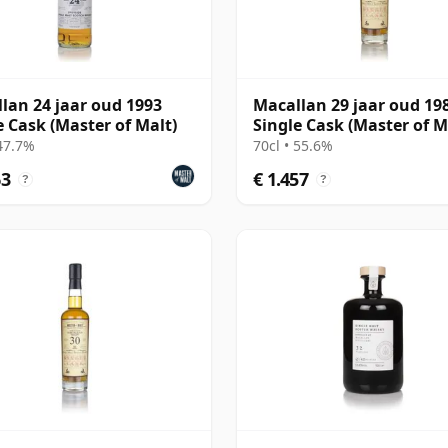
lan 24 jaar oud 1993
Macallan 29 jaar oud 198
e Cask (Master of Malt)
Single Cask (Master of M
 47.7%
70cl • 55.6%
63
€ 1.457
?
?