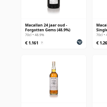
Macallan 24 jaar oud -
Macal
Forgotten Gems (48.9%)
Singl
70cl • 48.9%
70cl •
€ 1.161
€ 1.2
?