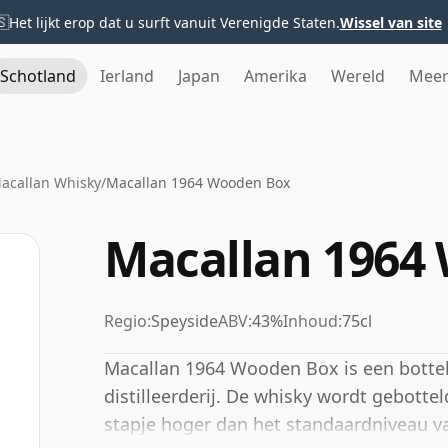
🇸
Het lijkt erop dat u surft vanuit Verenigde Staten.
Wissel van site
Schotland
Ierland
Japan
Amerika
Wereld
Mee
acallan Whisky
/
Macallan 1964 Wooden Box
Macallan 1964
Regio:
Speyside
ABV:
43%
Inhoud:
75cl
Macallan 1964 Wooden Box is een bottel
distilleerderij. De whisky wordt gebott
stapje hoger dan het standaardniveau van