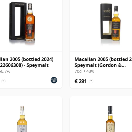
lan 2005 (bottled 2024)
Macallan 2005 (bottled 2
 22606308) - Speymalt
Speymalt (Gordon &
MacPhail)
 56.7%
70cl • 43%
€ 291
?
?