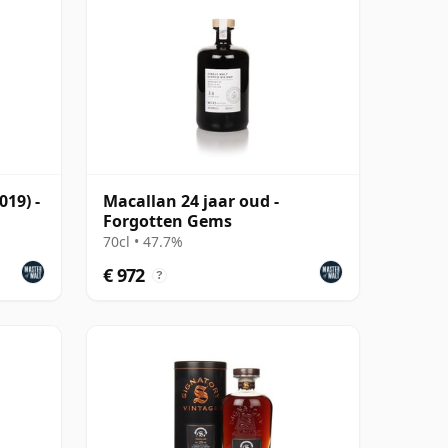
019) -
Macallan 24 jaar oud -
Forgotten Gems
70cl • 47.7%
€ 972
?