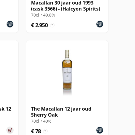
Macallan 30 jaar oud 1993
(cask 3566) - (Halcyon Spirits)
70cl • 49.8%
€ 2.950
?
sk 12
The Macallan 12 jaar oud
Sherry Oak
70cl • 40%
€ 78
?