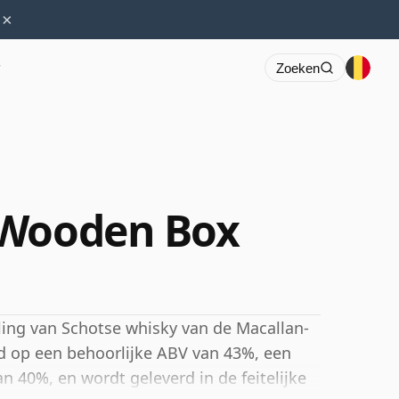
×
r
Zoeken
 Wooden Box
ing van Schotse whisky van de Macallan-
eld op een behoorlijke ABV van 43%, een
 40%, en wordt geleverd in de feitelijke