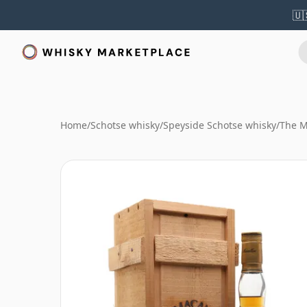
🇺
Home
/
Schotse whisky
/
Speyside Schotse whisky
/
The M