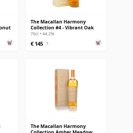
The Macallan Harmony
conut
Collection #4 - Vibrant Oak
70cl • 44.2%
€ 145
?
k
The Macallan Harmony
Collection Amber Meadow