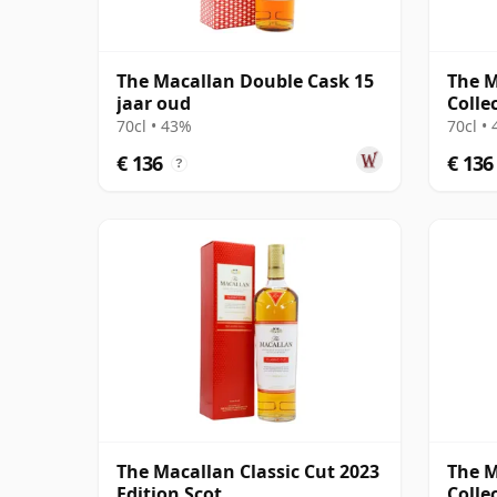
The Macallan Double Cask 15
The 
jaar oud
Colle
Coco
70cl • 43%
70cl •
€ 136
€ 136
?
The Macallan Classic Cut 2023
The 
Edition Scot
Colle