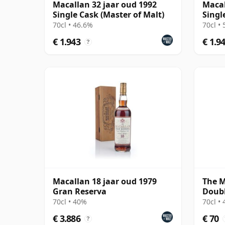
Macallan 32 jaar oud 1992
Macal
Single Cask (Master of Malt)
Singl
70cl • 46.6%
70cl •
€ 1.943
€ 1.9
?
Macallan 18 jaar oud 1979
The M
Gran Reserva
Doubl
70cl • 40%
70cl •
€ 3.886
€ 70
?