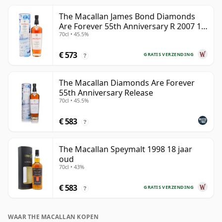
The Macallan James Bond Diamonds
Are Forever 55th Anniversary R 2007 18
70cl • 45.5%
jaar oud
€ 573
GRATIS VERZENDING
?
The Macallan Diamonds Are Forever
55th Anniversary Release
70cl • 45.5%
€ 583
?
The Macallan Speymalt 1998 18 jaar
oud
70cl • 43%
€ 583
GRATIS VERZENDING
?
WAAR THE MACALLAN KOPEN