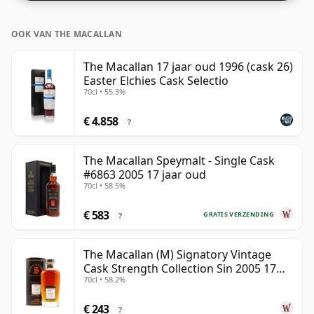
OOK VAN THE MACALLAN
The Macallan 17 jaar oud 1996 (cask 26)
Easter Elchies Cask Selectio
70cl • 55.3%
€ 4.858
?
The Macallan Speymalt - Single Cask
#6863 2005 17 jaar oud
70cl • 58.5%
€ 583
GRATIS VERZENDING
?
The Macallan (M) Signatory Vintage
Cask Strength Collection Sin 2005 17
70cl • 58.2%
jaar oud
€ 243
?