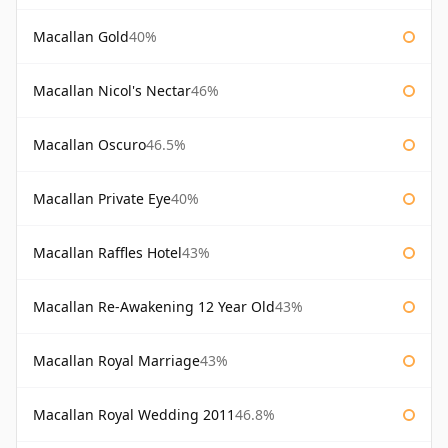
Macallan Gold
40%
Macallan Nicol's Nectar
46%
Macallan Oscuro
46.5%
Macallan Private Eye
40%
Macallan Raffles Hotel
43%
Macallan Re-Awakening 12 Year Old
43%
Macallan Royal Marriage
43%
Macallan Royal Wedding 2011
46.8%