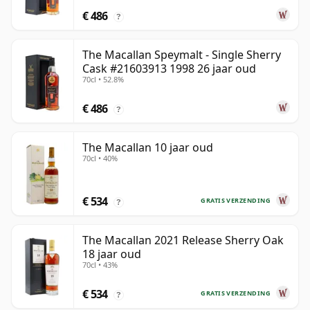
€ 486
?
The Macallan Speymalt - Single Sherry
Cask #21603913 1998 26 jaar oud
70cl • 52.8%
€ 486
?
The Macallan 10 jaar oud
70cl • 40%
€ 534
GRATIS VERZENDING
?
The Macallan 2021 Release Sherry Oak
18 jaar oud
70cl • 43%
€ 534
GRATIS VERZENDING
?