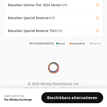
Macallan Sienna The 1824 Series
43%
Macallan Special Reserve
46%
Macallan Special Reserve 75cl
43%
BESCHIKBAARHEID:
Goed
Gemiddeld
Beperkt
© 2026 Whisky Marketplace Ltd.
128 City Road, London, EC1V 2NX, UK ·
Bedrijfsnr. 17204643
·
VAT 519 9116 71
Laatst gezien bij:
Beschikbare alternatieven
The Whisky Exchange
Zoeken
Privacybeleid