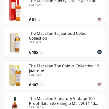
The Macallan Sherry Oak 12 jaar oud
70cl • 40%
€ 81
?
The Macallan 12 jaar oud Colour
Collection
70cl • 40%
€ 105
?
The Macallan The Colour Collection 12
jaar oud
70cl • 40%
€ 107
?
The Macallan Signatory Vintage 100
Proof Batch #29 Single Malt 2011 13
70cl • 57.1%
jaar oud