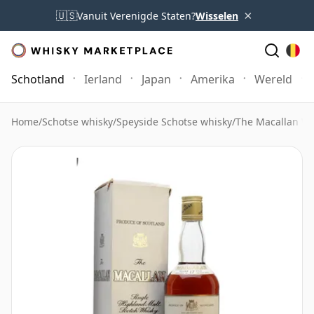
×
🇺🇸
Vanuit Verenigde Staten?
Wisselen
Schotland
Ierland
Japan
Amerika
Wereld
Home
/
Schotse whisky
/
Speyside Schotse whisky
/
The Macallan Wh