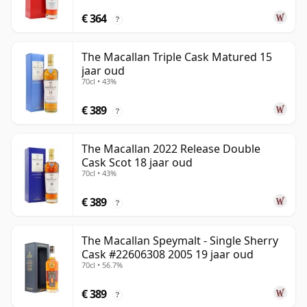
€ 364
?
The Macallan Triple Cask Matured 15
jaar oud
70cl • 43%
€ 389
?
The Macallan 2022 Release Double
Cask Scot 18 jaar oud
70cl • 43%
€ 389
?
The Macallan Speymalt - Single Sherry
Cask #22606308 2005 19 jaar oud
70cl • 56.7%
€ 389
?