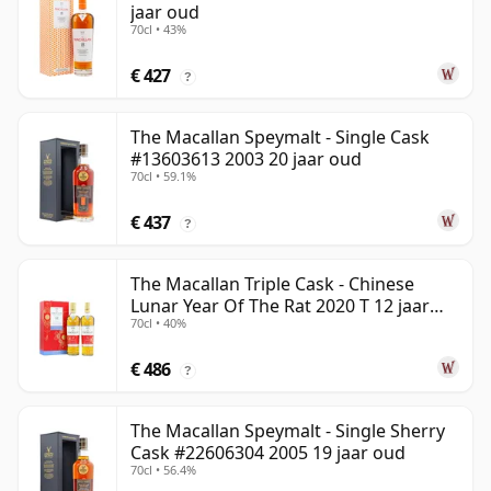
jaar oud
70cl • 43%
€ 427
?
The Macallan Speymalt - Single Cask
#13603613 2003 20 jaar oud
70cl • 59.1%
€ 437
?
The Macallan Triple Cask - Chinese
Lunar Year Of The Rat 2020 T 12 jaar
70cl • 40%
oud
€ 486
?
The Macallan Speymalt - Single Sherry
Cask #22606304 2005 19 jaar oud
70cl • 56.4%