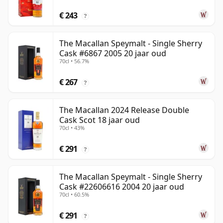
€ 243
?
The Macallan Speymalt - Single Sherry
Cask #6867 2005 20 jaar oud
70cl • 56.7%
€ 267
?
The Macallan 2024 Release Double
Cask Scot 18 jaar oud
70cl • 43%
€ 291
?
The Macallan Speymalt - Single Sherry
Cask #22606616 2004 20 jaar oud
70cl • 60.5%
€ 291
?