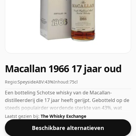
Macallan 1966 17 jaar oud
Regio:
Speyside
ABV:
43%
Inhoud:
75cl
Een botteling Schotse whisky van de Macallan-
distilleerderij die 17 jaar heeft gerijpt. Gebotteld op de
steeds populairder wordende sterkte van 43%, wat
een respectabel alcoholpercentage is.
Laatst gezien bij:
The Whisky Exchange
Beschikbare alternatieven