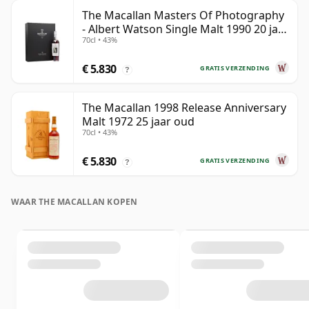
The Macallan Masters Of Photography
- Albert Watson Single Malt 1990 20 jaar
70cl • 43%
oud
€ 5.830
GRATIS VERZENDING
?
The Macallan 1998 Release Anniversary
Malt 1972 25 jaar oud
70cl • 43%
€ 5.830
GRATIS VERZENDING
?
WAAR THE MACALLAN KOPEN