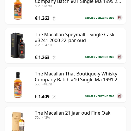
Company Batch #21 Single Ma 1995 24
50cl • 48.9%
jaar oud
€ 1.263
GRATIS VERZENDING
?
The Macallan Speymalt - Single Cask
#3241 2000 22 jaar oud
70cl • 54.1%
€ 1.263
GRATIS VERZENDING
?
The Macallan That Boutique-y Whisky
Company Batch #10 Single Ma 1991 26
50cl • 48.7%
jaar oud
€ 1.409
GRATIS VERZENDING
?
The Macallan 21 jaar oud Fine Oak
70cl • 43%