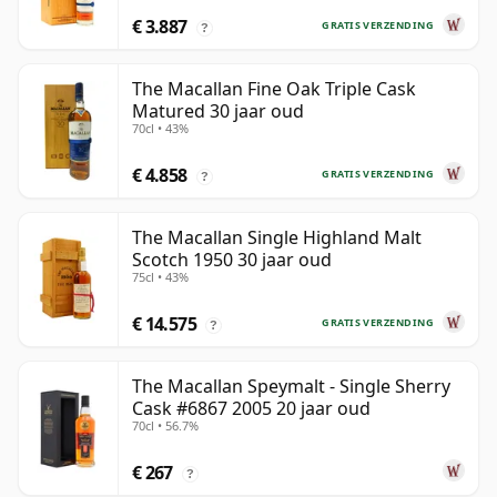
€ 3.887
GRATIS VERZENDING
?
The Macallan Fine Oak Triple Cask
Matured 30 jaar oud
70cl • 43%
€ 4.858
GRATIS VERZENDING
?
The Macallan Single Highland Malt
Scotch 1950 30 jaar oud
75cl • 43%
€ 14.575
GRATIS VERZENDING
?
The Macallan Speymalt - Single Sherry
Cask #6867 2005 20 jaar oud
70cl • 56.7%
€ 267
?