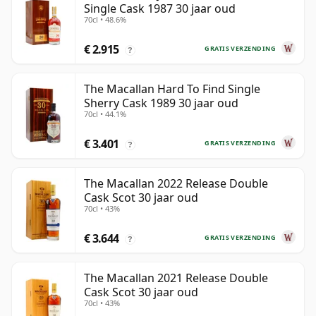
Single Cask 1987 30 jaar oud
70cl • 48.6%
€ 2.915
GRATIS VERZENDING
?
The Macallan Hard To Find Single
Sherry Cask 1989 30 jaar oud
70cl • 44.1%
€ 3.401
GRATIS VERZENDING
?
The Macallan 2022 Release Double
Cask Scot 30 jaar oud
70cl • 43%
€ 3.644
GRATIS VERZENDING
?
The Macallan 2021 Release Double
Cask Scot 30 jaar oud
70cl • 43%