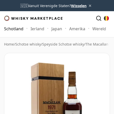
×
🇺🇸
Vanuit Verenigde Staten?
Wisselen
Schotland
Ierland
Japan
Amerika
Wereld
Home
/
Schotse whisky
/
Speyside Schotse whisky
/
The Macallan Wh