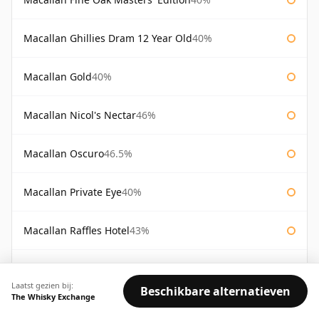
Macallan Ghillies Dram 12 Year Old
40%
Macallan Gold
40%
Macallan Nicol's Nectar
46%
Macallan Oscuro
46.5%
Macallan Private Eye
40%
Macallan Raffles Hotel
43%
Macallan Re-Awakening 12 Year Old
43%
Laatst gezien bij:
Beschikbare alternatieven
The Whisky Exchange
Macallan Royal Marriage
43%