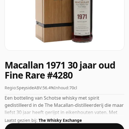
Macallan 1971 30 jaar oud
Fine Rare #4280
Regio:
Speyside
ABV:
56.4%
Inhoud:
70cl
Een botteling van Schotse whisky met spirit
gedistilleerd in de The Macallan-distilleerderij die maar
liefst 30 jaar heeft gerijpt in eikenhouten vaten. Met
56,4% alcohol is dit alcoholgehalte meer dan
Laatst gezien bij:
The Whisky Exchange
acceptabel. Gebotteld in de standaardafgiftegrootte