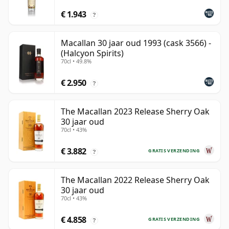
€ 1.943
?
Macallan 30 jaar oud 1993 (cask 3566) -
(Halcyon Spirits)
70cl • 49.8%
€ 2.950
?
The Macallan 2023 Release Sherry Oak
30 jaar oud
70cl • 43%
€ 3.882
GRATIS VERZENDING
?
The Macallan 2022 Release Sherry Oak
30 jaar oud
70cl • 43%
€ 4.858
GRATIS VERZENDING
?