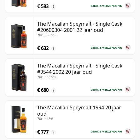
€ 583
GRATIS VERZENDING
?
The Macallan Speymalt - Single Cask
#20600304 2001 22 jaar oud
70cl • 53.9%
€ 632
GRATIS VERZENDING
?
The Macallan Speymalt - Single Cask
#9544 2002 20 jaar oud
70cl • 55.9%
€ 680
GRATIS VERZENDING
?
The Macallan Speymalt 1994 20 jaar
oud
70cl • 43%
€ 777
GRATIS VERZENDING
?