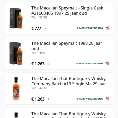
The Macallan Speymalt - Single Cask
#21603405 1997 25 jaar oud
70cl • 52.5%
€ 777
GRATIS VERZENDING
?
The Macallan Speymalt 1988 28 jaar
oud
70cl • 43%
€ 1.263
GRATIS VERZENDING
?
The Macallan That Boutique-y Whisky
Company Batch #13 Single Ma 29 jaar
50cl • 47.3%
oud
€ 1.263
GRATIS VERZENDING
?
The Macallan That Boutique-y Whisky