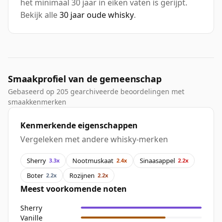
het minimaal 30 jaar in eiken vaten is gerijpt.
Bekijk alle
30 jaar oude whisky
.
Smaakprofiel van de gemeenschap
Gebaseerd op 205 gearchiveerde beoordelingen met
smaakkenmerken
Kenmerkende eigenschappen
Vergeleken met andere whisky-merken
Sherry
Nootmuskaat
Sinaasappel
3.3x
2.4x
2.2x
Boter
Rozijnen
2.2x
2.2x
Meest voorkomende noten
Sherry
Vanille