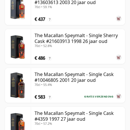
#13603613 2003 20 jaar oud
70cl • 59.1%
€ 437
?
The Macallan Speymalt - Single Sherry
Cask #21603913 1998 26 jaar oud
70cl • 52.8%
€ 486
?
The Macallan Speymalt - Single Cask
#10046805 2001 20 jaar oud
70cl • 55.4%
€ 583
GRATIS VERZENDING
?
The Macallan Speymalt - Single Cask
#4359 1997 27 jaar oud
70cl • 57.2%