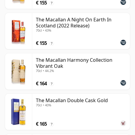
€ 155
?
The Macallan A Night On Earth In
Scotland (2022 Release)
70cl • 43%
€ 155
?
The Macallan Harmony Collection
Vibrant Oak
70cl • 44.2%
€ 164
?
The Macallan Double Cask Gold
70cl • 40%
€ 165
?