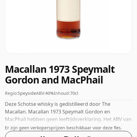
Macallan 1973 Speymalt
Gordon and MacPhail
Regio:
Speyside
ABV:
40%
Inhoud:
70cl
Deze Schotse whisky is gedistilleerd door The
Macallan. Macallan 1973 Speymalt Gordon en
MacPhail hebben geen leeftijdsverklaring. Het ABV van
deze botteling is 40% en de flesmaat is standaard 70cl.
Er zijn geen verkopersprijzen beschikbaar voor deze fles.