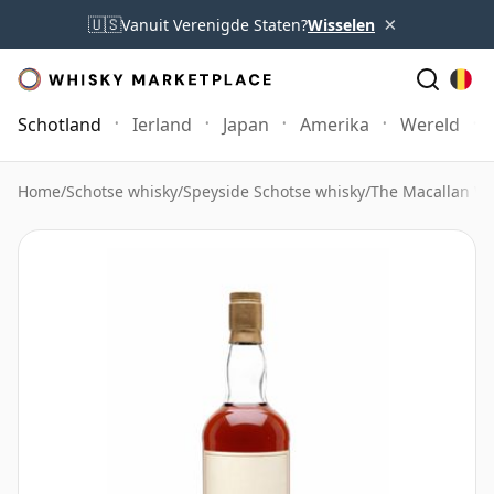
×
🇺🇸
Vanuit Verenigde Staten?
Wisselen
Schotland
Ierland
Japan
Amerika
Wereld
Home
/
Schotse whisky
/
Speyside Schotse whisky
/
The Macallan Wh