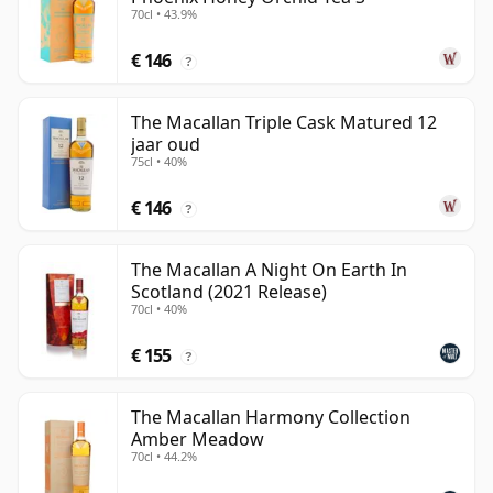
70cl • 43.9%
€ 146
?
The Macallan Triple Cask Matured 12
jaar oud
75cl • 40%
€ 146
?
The Macallan A Night On Earth In
Scotland (2021 Release)
70cl • 40%
€ 155
?
The Macallan Harmony Collection
Amber Meadow
70cl • 44.2%