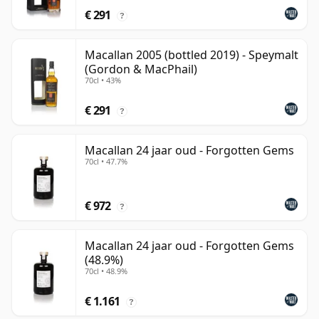
€ 291
?
Macallan 2005 (bottled 2019) - Speymalt
(Gordon & MacPhail)
70cl • 43%
€ 291
?
Macallan 24 jaar oud - Forgotten Gems
70cl • 47.7%
€ 972
?
Macallan 24 jaar oud - Forgotten Gems
(48.9%)
70cl • 48.9%
€ 1.161
?