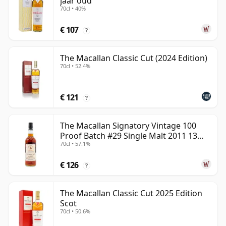
jaar oud
70cl • 40%
€ 107
?
The Macallan Classic Cut (2024 Edition)
70cl • 52.4%
€ 121
?
The Macallan Signatory Vintage 100
Proof Batch #29 Single Malt 2011 13
70cl • 57.1%
jaar oud
€ 126
?
The Macallan Classic Cut 2025 Edition
Scot
70cl • 50.6%