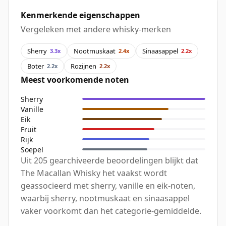
Kenmerkende eigenschappen
Vergeleken met andere whisky-merken
Sherry
Nootmuskaat
Sinaasappel
3.3x
2.4x
2.2x
Boter
Rozijnen
2.2x
2.2x
Meest voorkomende noten
Sherry
Vanille
Eik
Fruit
Rijk
Soepel
Uit 205 gearchiveerde beoordelingen blijkt dat
The Macallan Whisky het vaakst wordt
geassocieerd met sherry, vanille en eik-noten,
waarbij sherry, nootmuskaat en sinaasappel
vaker voorkomt dan het categorie-gemiddelde.