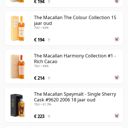
€ 194
?
The Macallan The Colour Collection 15
jaar oud
70cl • 43%
€ 194
?
The Macallan Harmony Collection #1 -
Rich Cacao
70cl • 44%
€ 214
?
The Macallan Speymalt - Single Sherry
Cask #9620 2006 18 jaar oud
70cl • 61.3%
€ 223
?