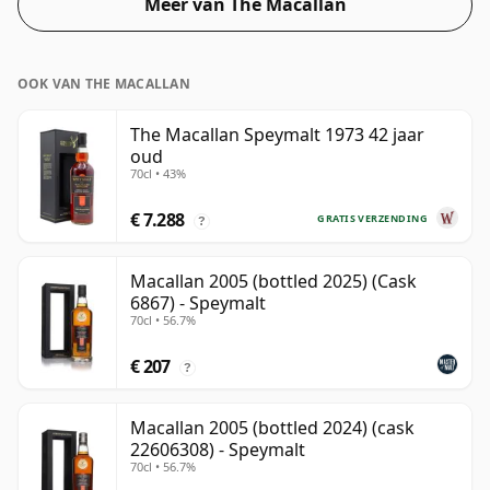
Meer van The Macallan
OOK VAN THE MACALLAN
The Macallan Speymalt 1973 42 jaar
oud
70cl • 43%
€ 7.288
GRATIS VERZENDING
?
Macallan 2005 (bottled 2025) (Cask
6867) - Speymalt
70cl • 56.7%
€ 207
?
Macallan 2005 (bottled 2024) (cask
22606308) - Speymalt
70cl • 56.7%