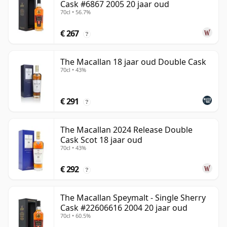
Cask #6867 2005 20 jaar oud
70cl • 56.7%
€ 267
?
The Macallan 18 jaar oud Double Cask
70cl • 43%
€ 291
?
The Macallan 2024 Release Double
Cask Scot 18 jaar oud
70cl • 43%
€ 292
?
The Macallan Speymalt - Single Sherry
Cask #22606616 2004 20 jaar oud
70cl • 60.5%