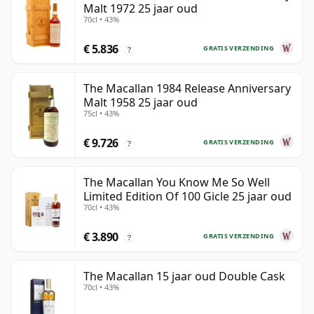
Malt 1972 25 jaar oud
70cl • 43%
€ 5.836
GRATIS VERZENDING
?
The Macallan 1984 Release Anniversary
Malt 1958 25 jaar oud
75cl • 43%
€ 9.726
GRATIS VERZENDING
?
The Macallan You Know Me So Well
Limited Edition Of 100 Gicle 25 jaar oud
70cl • 43%
€ 3.890
GRATIS VERZENDING
?
The Macallan 15 jaar oud Double Cask
70cl • 43%