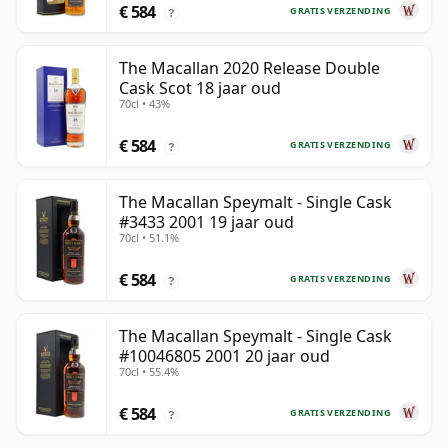
€ 584
GRATIS VERZENDING
?
The Macallan 2020 Release Double
Cask Scot 18 jaar oud
70cl • 43%
€ 584
GRATIS VERZENDING
?
The Macallan Speymalt - Single Cask
#3433 2001 19 jaar oud
70cl • 51.1%
€ 584
GRATIS VERZENDING
?
The Macallan Speymalt - Single Cask
#10046805 2001 20 jaar oud
70cl • 55.4%
€ 584
GRATIS VERZENDING
?