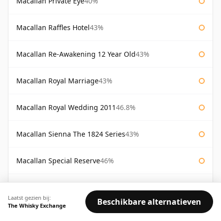
Macallan Private Eye
40%
Macallan Raffles Hotel
43%
Macallan Re-Awakening 12 Year Old
43%
Macallan Royal Marriage
43%
Macallan Royal Wedding 2011
46.8%
Macallan Sienna The 1824 Series
43%
Macallan Special Reserve
46%
Macallan Special Reserve 75cl
43%
Laatst gezien bij:
Beschikbare alternatieven
The Whisky Exchange
BESCHIKBAARHEID:
Goed
Gemiddeld
Beperkt