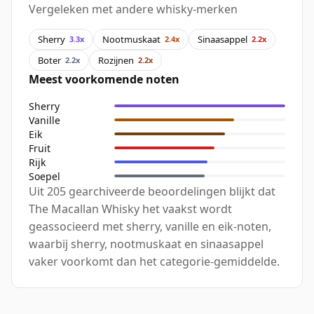
Vergeleken met andere whisky-merken
Sherry
Nootmuskaat
Sinaasappel
3.3x
2.4x
2.2x
Boter
Rozijnen
2.2x
2.2x
Meest voorkomende noten
Sherry
Vanille
Eik
Fruit
Rijk
Soepel
Uit 205 gearchiveerde beoordelingen blijkt dat
The Macallan Whisky het vaakst wordt
geassocieerd met sherry, vanille en eik-noten,
waarbij sherry, nootmuskaat en sinaasappel
vaker voorkomt dan het categorie-gemiddelde.