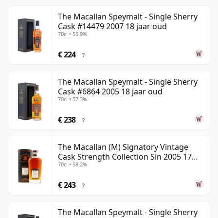
The Macallan Speymalt - Single Sherry
Cask #14479 2007 18 jaar oud
70cl • 55.9%
€ 224
?
The Macallan Speymalt - Single Sherry
Cask #6864 2005 18 jaar oud
70cl • 57.3%
€ 238
?
The Macallan (M) Signatory Vintage
Cask Strength Collection Sin 2005 17
70cl • 58.2%
jaar oud
€ 243
?
The Macallan Speymalt - Single Sherry