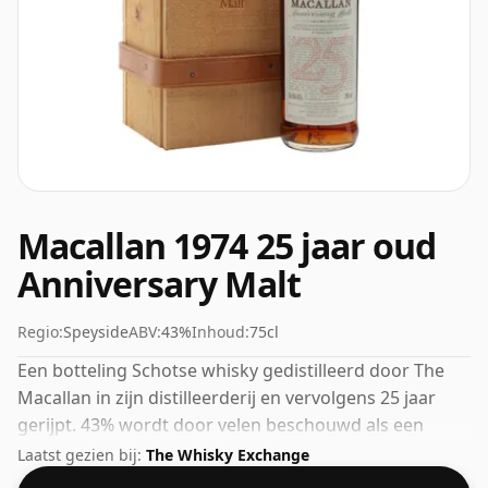
Macallan 1974 25 jaar oud
Anniversary Malt
Regio:
Speyside
ABV:
43%
Inhoud:
75cl
Een botteling Schotse whisky gedistilleerd door The
Macallan in zijn distilleerderij en vervolgens 25 jaar
gerijpt. 43% wordt door velen beschouwd als een
goede ABV voor het ervaren van het 'mondgevoel' en
Laatst gezien bij:
The Whisky Exchange
de volle smaak van whisky.