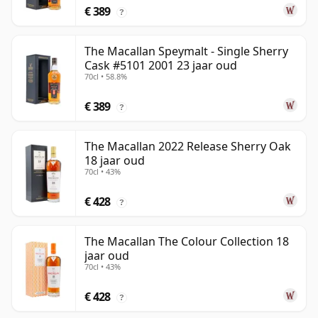
€ 389
?
The Macallan Speymalt - Single Sherry
Cask #5101 2001 23 jaar oud
70cl • 58.8%
€ 389
?
The Macallan 2022 Release Sherry Oak
18 jaar oud
70cl • 43%
€ 428
?
The Macallan The Colour Collection 18
jaar oud
70cl • 43%
€ 428
?