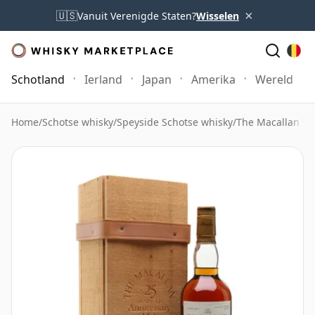
×
🇺🇸
Vanuit Verenigde Staten?
Wisselen
Schotland
Ierland
Japan
Amerika
Wereld
Home
/
Schotse whisky
/
Speyside Schotse whisky
/
The Macallan Wh