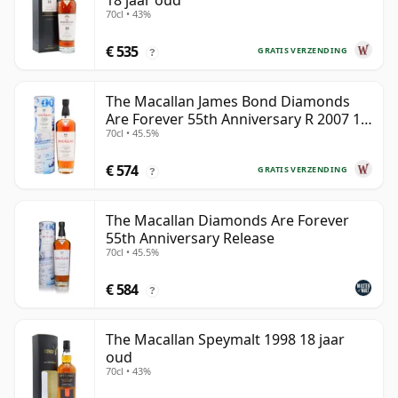
18 jaar oud
70cl • 43%
€ 535
GRATIS VERZENDING
?
The Macallan James Bond Diamonds
Are Forever 55th Anniversary R 2007 18
70cl • 45.5%
jaar oud
€ 574
GRATIS VERZENDING
?
The Macallan Diamonds Are Forever
55th Anniversary Release
70cl • 45.5%
€ 584
?
The Macallan Speymalt 1998 18 jaar
oud
70cl • 43%