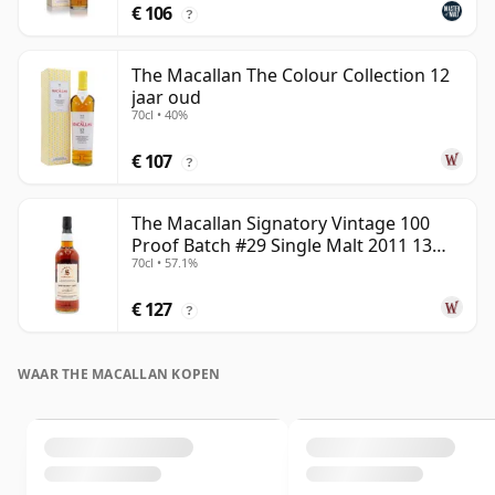
€ 106
?
The Macallan The Colour Collection 12
jaar oud
70cl • 40%
€ 107
?
The Macallan Signatory Vintage 100
Proof Batch #29 Single Malt 2011 13
70cl • 57.1%
jaar oud
€ 127
?
WAAR THE MACALLAN KOPEN