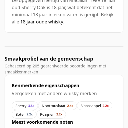
De opgegeven leeftijd van Macallan 1989 18 jaar
oud Sherry Oak is 18 jaar, wat betekent dat het
minimaal 18 jaar in eiken vaten is gerijpt. Bekijk
alle
18 jaar oude whisky
.
Smaakprofiel van de gemeenschap
Gebaseerd op 205 gearchiveerde beoordelingen met
smaakkenmerken
Kenmerkende eigenschappen
Vergeleken met andere whisky-merken
Sherry
Nootmuskaat
Sinaasappel
3.3x
2.4x
2.2x
Boter
Rozijnen
2.2x
2.2x
Meest voorkomende noten