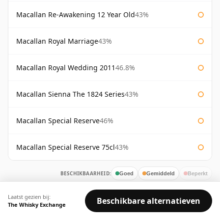
Macallan Re-Awakening 12 Year Old
43%
Macallan Royal Marriage
43%
Macallan Royal Wedding 2011
46.8%
Macallan Sienna The 1824 Series
43%
Macallan Special Reserve
46%
Macallan Special Reserve 75cl
43%
BESCHIKBAARHEID:
Goed
Gemiddeld
Beperkt
Laatst gezien bij:
Beschikbare alternatieven
The Whisky Exchange