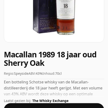
Macallan 1989 18 jaar oud
Sherry Oak
Regio:
Speyside
ABV:
43%
Inhoud:
70cl
Een botteling Schotse whisky van de Macallan-
distilleerderij die 18 jaar heeft gerijpt. Met een volume
van 43% ABV wordt deze whisky op een optimale
drinksterkte gebotteld. Puur of met een druppel water
Laatst gezien bij:
The Whisky Exchange
genoten.