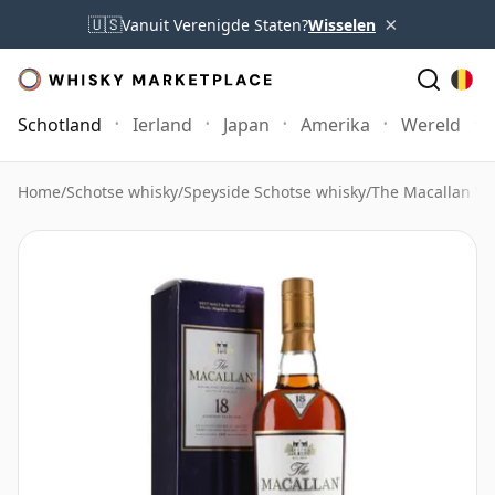
×
🇺🇸
Vanuit Verenigde Staten?
Wisselen
Schotland
Ierland
Japan
Amerika
Wereld
Home
/
Schotse whisky
/
Speyside Schotse whisky
/
The Macallan Wh