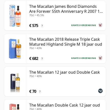
The Macallan James Bond Diamonds
Are Forever 55th Anniversary R 2007 18
70cl • 45.5%
jaar oud
€ 575
GRATIS VERZENDING
?
The Macallan 2018 Release Triple Cask
Matured Highland Single M 18 jaar oud
70cl • 43%
€ 682
GRATIS VERZENDING
?
The Macallan 12 jaar oud Double Cask
70cl • 40%
€ 70
?
The Macallan Double Cask 12 jaar oud
70cl • 40%