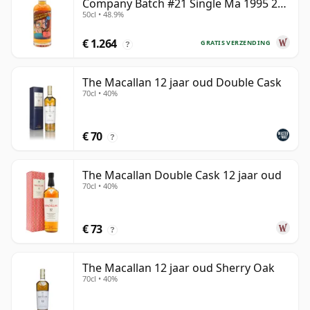
Company Batch #21 Single Ma 1995 24
50cl • 48.9%
jaar oud
€ 1.264
GRATIS VERZENDING
?
The Macallan 12 jaar oud Double Cask
70cl • 40%
€ 70
?
The Macallan Double Cask 12 jaar oud
70cl • 40%
€ 73
?
The Macallan 12 jaar oud Sherry Oak
70cl • 40%