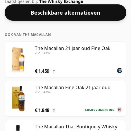
mooie drinksterkte van 50% wordt deze whisky
Laatst gezien bij:
The Whisky Exchange
geleverd in een fles van 70cl.
Beschikbare alternatieven
OOK VAN THE MACALLAN
The Macallan 21 jaar oud Fine Oak
70cl • 43%
€ 1.459
?
The Macallan Fine Oak 21 jaar oud
70cl • 43%
€ 1.848
GRATIS VERZENDING
?
The Macallan That Boutique-y Whisky