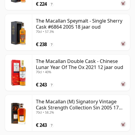
€ 224
?
The Macallan Speymalt - Single Sherry
Cask #6864 2005 18 jaar oud
70cl • 57.3%
€ 238
?
The Macallan Double Cask - Chinese
Lunar Year Of The Ox 2021 12 jaar oud
70cl • 40%
€ 243
?
The Macallan (M) Signatory Vintage
Cask Strength Collection Sin 2005 17
70cl • 58.2%
jaar oud
€ 243
?