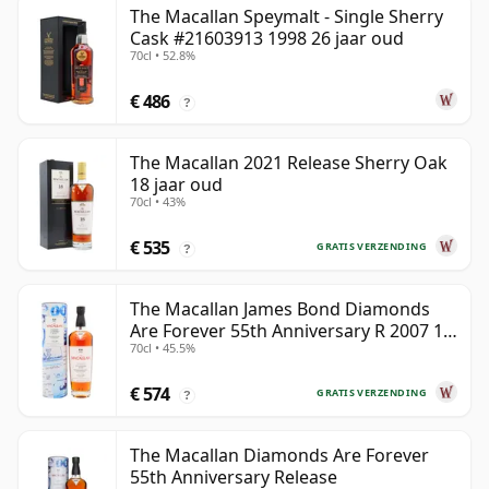
The Macallan Speymalt - Single Sherry
Cask #21603913 1998 26 jaar oud
70cl • 52.8%
€ 486
?
The Macallan 2021 Release Sherry Oak
18 jaar oud
70cl • 43%
€ 535
GRATIS VERZENDING
?
The Macallan James Bond Diamonds
Are Forever 55th Anniversary R 2007 18
70cl • 45.5%
jaar oud
€ 574
GRATIS VERZENDING
?
The Macallan Diamonds Are Forever
55th Anniversary Release