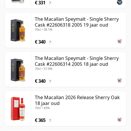
€ 331
?
The Macallan Speymalt - Single Sherry
Cask #22606318 2005 19 jaar oud
70cl • 58.1%
€ 340
?
The Macallan Speymalt - Single Sherry
Cask #22606314 2005 18 jaar oud
70cl • 57.9%
€ 340
?
The Macallan 2026 Release Sherry Oak
18 jaar oud
70cl • 43%
€ 365
?