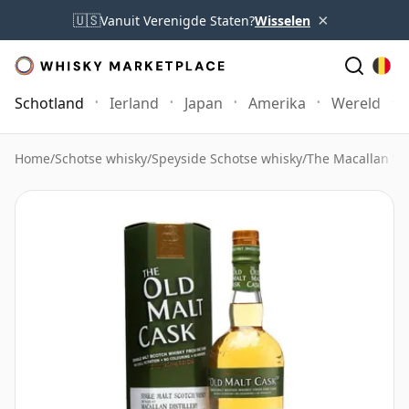
×
🇺🇸
Vanuit Verenigde Staten?
Wisselen
Schotland
Ierland
Japan
Amerika
Wereld
Home
/
Schotse whisky
/
Speyside Schotse whisky
/
The Macallan Wh