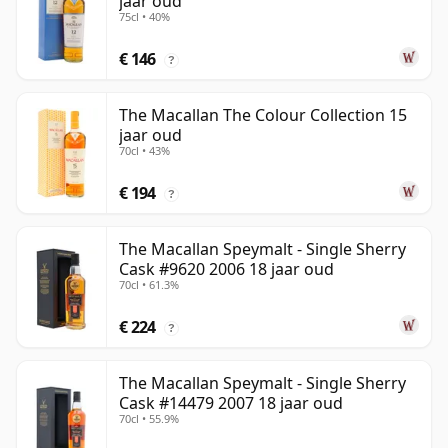
jaar oud
75cl • 40%
€ 146
?
The Macallan The Colour Collection 15
jaar oud
70cl • 43%
€ 194
?
The Macallan Speymalt - Single Sherry
Cask #9620 2006 18 jaar oud
70cl • 61.3%
€ 224
?
The Macallan Speymalt - Single Sherry
Cask #14479 2007 18 jaar oud
70cl • 55.9%