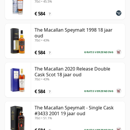
70cl • 45.5%
€ 584
?
The Macallan Speymalt 1998 18 jaar
oud
70cl • 43%
€ 584
GRATIS VERZENDING
?
The Macallan 2020 Release Double
Cask Scot 18 jaar oud
70cl • 43%
€ 584
GRATIS VERZENDING
?
The Macallan Speymalt - Single Cask
#3433 2001 19 jaar oud
70cl • 51.1%
GRATIS VERZENDING