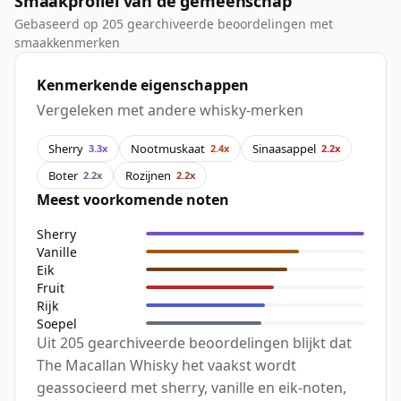
Smaakprofiel van de gemeenschap
Gebaseerd op 205 gearchiveerde beoordelingen met
smaakkenmerken
Kenmerkende eigenschappen
Vergeleken met andere whisky-merken
Sherry
Nootmuskaat
Sinaasappel
3.3x
2.4x
2.2x
Boter
Rozijnen
2.2x
2.2x
Meest voorkomende noten
Sherry
Vanille
Eik
Fruit
Rijk
Soepel
Uit 205 gearchiveerde beoordelingen blijkt dat
The Macallan Whisky het vaakst wordt
geassocieerd met sherry, vanille en eik-noten,