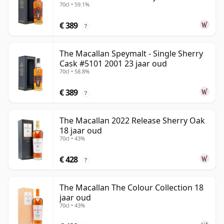
70cl • 59.1%
€ 389
?
The Macallan Speymalt - Single Sherry
Cask #5101 2001 23 jaar oud
70cl • 58.8%
€ 389
?
The Macallan 2022 Release Sherry Oak
18 jaar oud
70cl • 43%
€ 428
?
The Macallan The Colour Collection 18
jaar oud
70cl • 43%