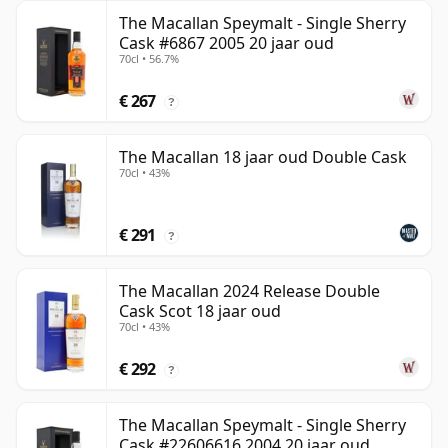
The Macallan Speymalt - Single Sherry
Cask #6867 2005 20 jaar oud
70cl • 56.7%
€ 267
?
The Macallan 18 jaar oud Double Cask
70cl • 43%
€ 291
?
The Macallan 2024 Release Double
Cask Scot 18 jaar oud
70cl • 43%
€ 292
?
The Macallan Speymalt - Single Sherry
Cask #22606616 2004 20 jaar oud