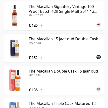
The Macallan Signatory Vintage 100
Proof Batch #29 Single Malt 2011 13
70cl • 57.1%
jaar oud
€ 126
?
The Macallan 15 jaar oud Double Cask
70cl • 43%
€ 132
?
The Macallan Double Cask 15 jaar oud
70cl • 43%
€ 136
?
The Macallan Triple Cask Matured 12