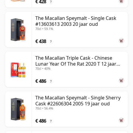
€ 428
?
The Macallan Speymalt - Single Cask
#13603613 2003 20 jaar oud
70cl • 59.1%
€ 438
?
The Macallan Triple Cask - Chinese
Lunar Year Of The Rat 2020 T 12 jaar
70cl • 40%
oud
€ 486
?
The Macallan Speymalt - Single Sherry
Cask #22606304 2005 19 jaar oud
70cl • 56.4%
€ 486
?