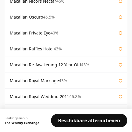
Macallan Nicol's Nectar
46%
Macallan Oscuro
46.5%
Macallan Private Eye
40%
Macallan Raffles Hotel
43%
Macallan Re-Awakening 12 Year Old
43%
Macallan Royal Marriage
43%
Macallan Royal Wedding 2011
46.8%
Macallan Sienna The 1824 Series
43%
Laatst gezien bij:
Beschikbare alternatieven
The Whisky Exchange
Macallan Special Reserve
46%