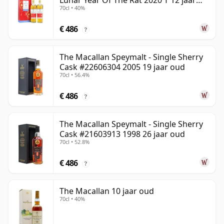
Lunar Year Of The Rat 2020 T 12 jaar
70cl • 40%
oud
€ 486
?
The Macallan Speymalt - Single Sherry
Cask #22606304 2005 19 jaar oud
70cl • 56.4%
€ 486
?
The Macallan Speymalt - Single Sherry
Cask #21603913 1998 26 jaar oud
70cl • 52.8%
€ 486
?
The Macallan 10 jaar oud
70cl • 40%