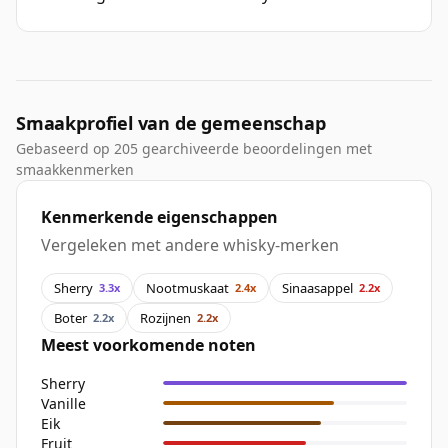
Smaakprofiel van de gemeenschap
Gebaseerd op 205 gearchiveerde beoordelingen met
smaakkenmerken
Kenmerkende eigenschappen
Vergeleken met andere whisky-merken
Sherry
Nootmuskaat
Sinaasappel
3.3x
2.4x
2.2x
Boter
Rozijnen
2.2x
2.2x
Meest voorkomende noten
Sherry
Vanille
Eik
Fruit