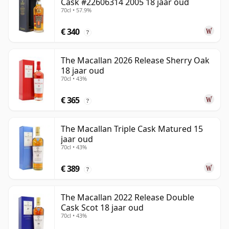
Cask #22606314 2005 18 jaar oud
70cl • 57.9%
€ 340
?
The Macallan 2026 Release Sherry Oak
18 jaar oud
70cl • 43%
€ 365
?
The Macallan Triple Cask Matured 15
jaar oud
70cl • 43%
€ 389
?
The Macallan 2022 Release Double
Cask Scot 18 jaar oud
70cl • 43%