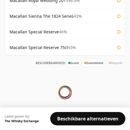
Macallan Royal Wedding 2011
46.8%
Macallan Sienna The 1824 Series
43%
Macallan Special Reserve
46%
Macallan Special Reserve 75cl
43%
BESCHIKBAARHEID:
Goed
Gemiddeld
Beperkt
© 2026 Whisky Marketplace Ltd.
Laatst gezien bij:
128 City Road, London, EC1V 2NX, UK ·
Beschikbare alternatieven
The Whisky Exchange
Bedrijfsnr. 17204643
·
VAT 519 9116 71