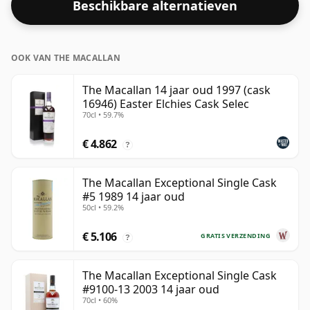
Beschikbare alternatieven
OOK VAN THE MACALLAN
The Macallan 14 jaar oud 1997 (cask
16946) Easter Elchies Cask Selec
70cl • 59.7%
€ 4.862
?
The Macallan Exceptional Single Cask
#5 1989 14 jaar oud
50cl • 59.2%
€ 5.106
GRATIS VERZENDING
?
The Macallan Exceptional Single Cask
#9100-13 2003 14 jaar oud
70cl • 60%