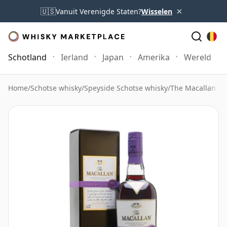
×
🇺🇸
Vanuit Verenigde Staten?
Wisselen
Schotland
Ierland
Japan
Amerika
Wereld
Home
/
Schotse whisky
/
Speyside Schotse whisky
/
The Macallan Wh