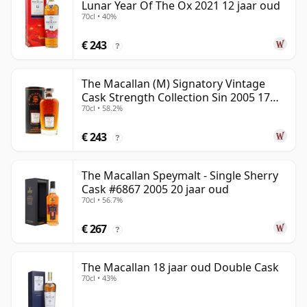
Lunar Year Of The Ox 2021 12 jaar oud
70cl • 40%
€ 243
?
The Macallan (M) Signatory Vintage
Cask Strength Collection Sin 2005 17
70cl • 58.2%
jaar oud
€ 243
?
The Macallan Speymalt - Single Sherry
Cask #6867 2005 20 jaar oud
70cl • 56.7%
€ 267
?
The Macallan 18 jaar oud Double Cask
70cl • 43%