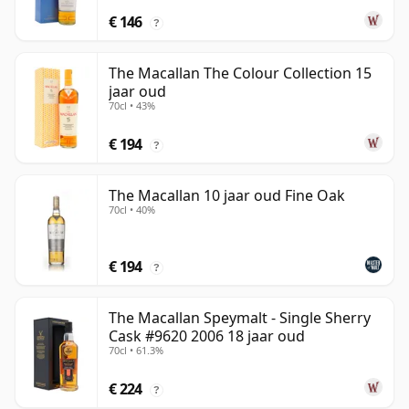
€ 146
?
The Macallan The Colour Collection 15
jaar oud
70cl • 43%
€ 194
?
The Macallan 10 jaar oud Fine Oak
70cl • 40%
€ 194
?
The Macallan Speymalt - Single Sherry
Cask #9620 2006 18 jaar oud
70cl • 61.3%
€ 224
?