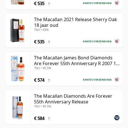
€ 535
GRATIS VERZENDING
?
The Macallan 2021 Release Sherry Oak
18 jaar oud
70cl • 43%
€ 535
GRATIS VERZENDING
?
The Macallan James Bond Diamonds
Are Forever 55th Anniversary R 2007 18
70cl • 45.5%
jaar oud
€ 574
GRATIS VERZENDING
?
The Macallan Diamonds Are Forever
55th Anniversary Release
70cl • 45.5%
€ 584
?