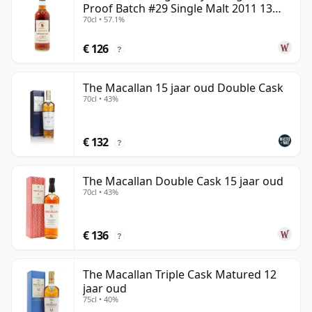
Proof Batch #29 Single Malt 2011 13
70cl • 57.1%
jaar oud
€ 126
?
The Macallan 15 jaar oud Double Cask
70cl • 43%
€ 132
?
The Macallan Double Cask 15 jaar oud
70cl • 43%
€ 136
?
The Macallan Triple Cask Matured 12
jaar oud
75cl • 40%