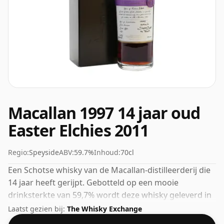
Macallan 1997 14 jaar oud
Easter Elchies 2011
Regio:
Speyside
ABV:
59.7%
Inhoud:
70cl
Een Schotse whisky van de Macallan-distilleerderij die
14 jaar heeft gerijpt. Gebotteld op een mooie
drinksterkte van 59,7% wordt deze whisky geleverd in
een fles van 70cl.
Laatst gezien bij:
The Whisky Exchange