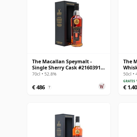
The Macallan Speymalt -
The M
Single Sherry Cask #21603913
Whis
1998 26 jaar oud
Singl
70cl • 52.8%
50cl •
GRATIS
€ 486
€ 1.4
?