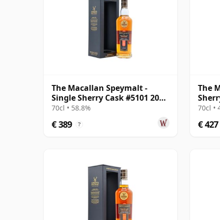
The Macallan Speymalt -
The M
Single Sherry Cask #5101 2001
Sherr
23 jaar oud
70cl • 58.8%
70cl •
€ 389
€ 427
?