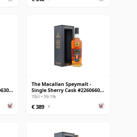
The Macallan Speymalt -
06308
Single Sherry Cask #22606604
2004 20 jaar oud
70cl • 59.1%
€ 389
?