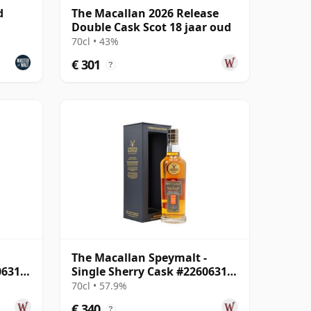
d
The Macallan 2026 Release
Double Cask Scot 18 jaar oud
70cl • 43%
€ 301
?
The Macallan Speymalt -
06318
Single Sherry Cask #22606314
2005 18 jaar oud
70cl • 57.9%
€ 340
?