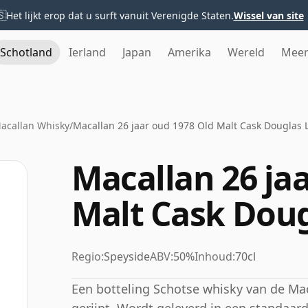
🇸
Het lijkt erop dat u surft vanuit Verenigde Staten.
Wissel van site
Schotland
Ierland
Japan
Amerika
Wereld
Mee
acallan Whisky
/
Macallan 26 jaar oud 1978 Old Malt Cask Douglas 
Macallan 26 ja
Malt Cask Doug
Regio:
Speyside
ABV:
50%
Inhoud:
70cl
Een botteling Schotse whisky van de Macal