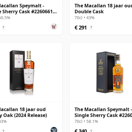
acallan Speymalt -
The Macallan 18 jaar ou
e Sherry Cask #22606616
Double Cask
20 jaar oud
 60.5%
70cl • 43%
€ 291
?
?
acallan 18 jaar oud
The Macallan Speymalt -
y Oak (2024 Release)
Single Sherry Cask #226
2005 19 jaar oud
 43%
70cl • 58.1%
€ 340
?
?