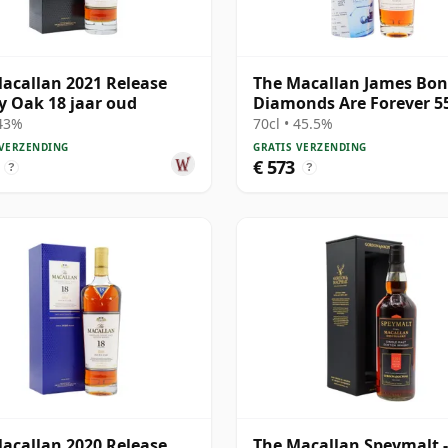
acallan 2021 Release
The Macallan James Bo
y Oak 18 jaar oud
Diamonds Are Forever 5
Anniversary R 2007 18 ja
 43%
70cl • 45.5%
oud
 VERZENDING
GRATIS VERZENDING
€ 573
?
?
acallan 2020 Release
The Macallan Speymalt -