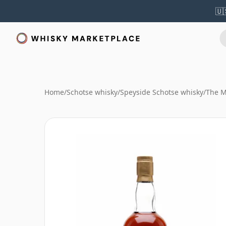
🇺
Home
/
Schotse whisky
/
Speyside Schotse whisky
/
The M