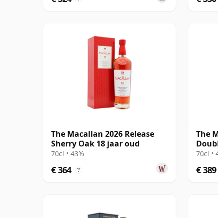
The Macallan 2026 Release
The M
Sherry Oak 18 jaar oud
Doubl
70cl • 43%
70cl •
€ 364
€ 389
?