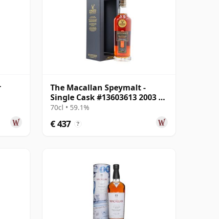
r
The Macallan Speymalt -
Single Cask #13603613 2003 20
jaar oud
70cl • 59.1%
€ 437
?