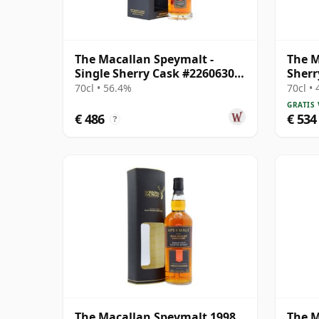
The Macallan Speymalt -
The M
Single Sherry Cask #22606304
Sherr
2005 19 jaar oud
70cl • 56.4%
70cl •
GRATIS
€ 486
€ 534
?
The Macallan Speymalt 1998
The M