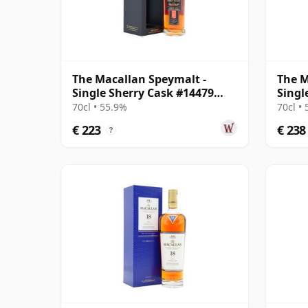
The Macallan Speymalt -
The M
Single Sherry Cask #14479
Singl
2007 18 jaar oud
18 ja
70cl • 55.9%
70cl •
€ 223
€ 238
?