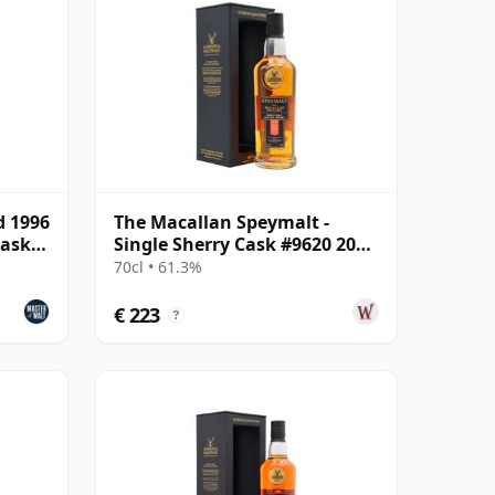
d 1996
The Macallan Speymalt -
Cask
Single Sherry Cask #9620 2006
18 jaar oud
70cl • 61.3%
€ 223
?