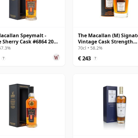
acallan Speymalt -
The Macallan (M) Signat
e Sherry Cask #6864 2005
Vintage Cask Strength
ar oud
Collection Sin 2005 17 ja
 57.3%
70cl • 58.2%
oud
€ 243
?
?