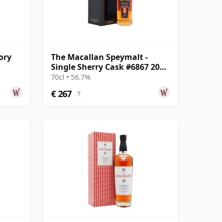
ory
The Macallan Speymalt -
Single Sherry Cask #6867 2005
ar
20 jaar oud
70cl • 56.7%
€ 267
?