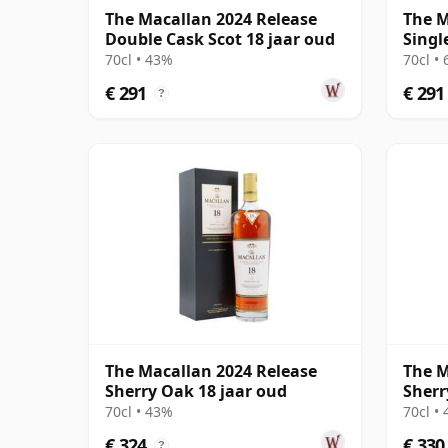
The Macallan 2024 Release
The M
Double Cask Scot 18 jaar oud
Singl
2004 
70cl • 43%
70cl •
€ 291
€ 291
?
The Macallan 2024 Release
The M
Sherry Oak 18 jaar oud
Sherr
70cl • 43%
70cl •
€ 324
€ 330
?