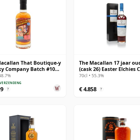
acallan That Boutique-y
The Macallan 17 jaar ou
ky Company Batch #10
(cask 26) Easter Elchies 
e Ma 1991 26 jaar oud
Selectio
 48.7%
70cl • 55.3%
 VERZENDING
09
€ 4.858
?
?