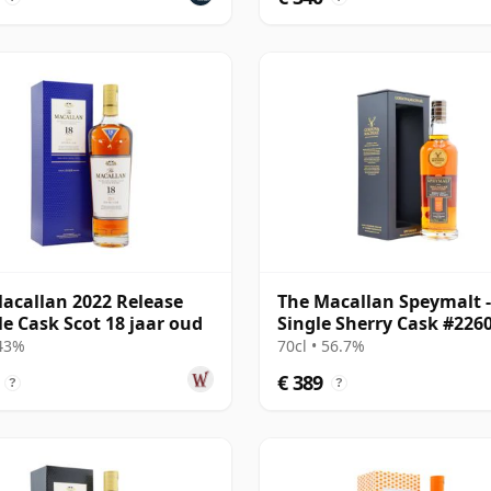
acallan 2022 Release
The Macallan Speymalt -
e Cask Scot 18 jaar oud
Single Sherry Cask #226
2005 19 jaar oud
 43%
70cl • 56.7%
€ 389
?
?