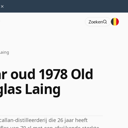
×
r
Zoeken
Laing
ar oud 1978 Old
las Laing
lan-distilleerderij die 26 jaar heeft