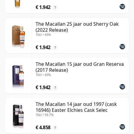
€ 1.942
?
The Macallan 25 jaar oud Sherry Oak
(2022 Release)
70cl • 43%
€ 1.942
?
The Macallan 15 jaar oud Gran Reserva
(2017 Release)
70cl • 43%
€ 1.942
?
The Macallan 14 jaar oud 1997 (cask
16946) Easter Elchies Cask Selec
70cl • 59.7%
€ 4.858
?