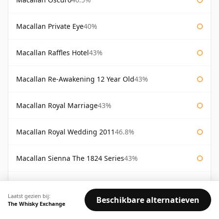
Macallan Private Eye
40%
Macallan Raffles Hotel
43%
Macallan Re-Awakening 12 Year Old
43%
Macallan Royal Marriage
43%
Macallan Royal Wedding 2011
46.8%
Macallan Sienna The 1824 Series
43%
Macallan Special Reserve
46%
Laatst gezien bij:
Beschikbare alternatieven
The Whisky Exchange
Macallan Special Reserve 75cl
43%