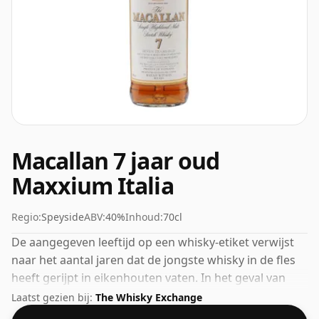
Macallan 7 jaar oud
Maxxium Italia
Regio:
Speyside
ABV:
40%
Inhoud:
70cl
De aangegeven leeftijd op een whisky-etiket verwijst
naar het aantal jaren dat de jongste whisky in de fles
heeft gerijpt in eikenhouten vaten. In het geval van
deze Scotch Whisky van The Macallan is dat 7 jaar. Het
Laatst gezien bij:
The Whisky Exchange
ABV van deze botteling is 40% en de flesmaat is