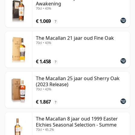
Awakening
70cl • 43%
€ 1.069
?
The Macallan 21 jaar oud Fine Oak
70cl • 43%
€ 1.458
?
The Macallan 25 jaar oud Sherry Oak
(2023 Release)
70cl • 43%
€ 1.867
?
The Macallan 8 jaar oud 1999 Easter
Elchies Seasonal Selection - Summe
70cl • 45.2%