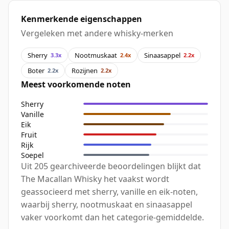
Kenmerkende eigenschappen
Vergeleken met andere whisky-merken
Sherry
Nootmuskaat
Sinaasappel
3.3x
2.4x
2.2x
Boter
Rozijnen
2.2x
2.2x
Meest voorkomende noten
Sherry
Vanille
Eik
Fruit
Rijk
Soepel
Uit 205 gearchiveerde beoordelingen blijkt dat
The Macallan Whisky het vaakst wordt
geassocieerd met sherry, vanille en eik-noten,
waarbij sherry, nootmuskaat en sinaasappel
vaker voorkomt dan het categorie-gemiddelde.