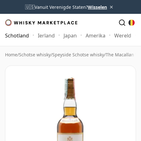
×
🇺🇸
Vanuit Verenigde Staten?
Wisselen
Schotland
Ierland
Japan
Amerika
Wereld
Home
/
Schotse whisky
/
Speyside Schotse whisky
/
The Macallan Wh