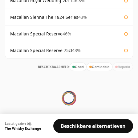
Macallan Royal Wedding 2011
46.8%
Macallan Sienna The 1824 Series
43%
Macallan Special Reserve
46%
Macallan Special Reserve 75cl
43%
BESCHIKBAARHEID:
Goed
Gemiddeld
Beperkt
© 2026 Whisky Marketplace Ltd.
Laatst gezien bij:
128 City Road, London, EC1V 2NX, UK ·
Beschikbare alternatieven
The Whisky Exchange
Bedrijfsnr. 17204643
·
VAT 519 9116 71