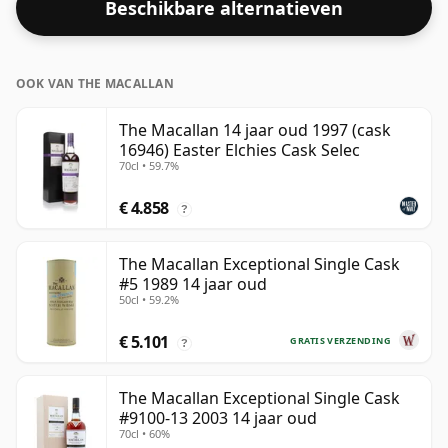
Beschikbare alternatieven
deze whisky geleverd in een fles van 70cl.
OOK VAN THE MACALLAN
The Macallan 14 jaar oud 1997 (cask
16946) Easter Elchies Cask Selec
70cl • 59.7%
€ 4.858
?
The Macallan Exceptional Single Cask
#5 1989 14 jaar oud
50cl • 59.2%
€ 5.101
GRATIS VERZENDING
?
The Macallan Exceptional Single Cask
#9100-13 2003 14 jaar oud
70cl • 60%