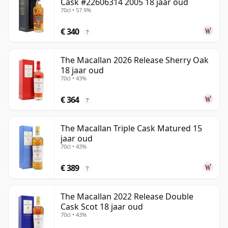
Cask #22606314 2005 18 jaar oud
70cl • 57.9%
€ 340
?
The Macallan 2026 Release Sherry Oak
18 jaar oud
70cl • 43%
€ 364
?
The Macallan Triple Cask Matured 15
jaar oud
70cl • 43%
€ 389
?
The Macallan 2022 Release Double
Cask Scot 18 jaar oud
70cl • 43%