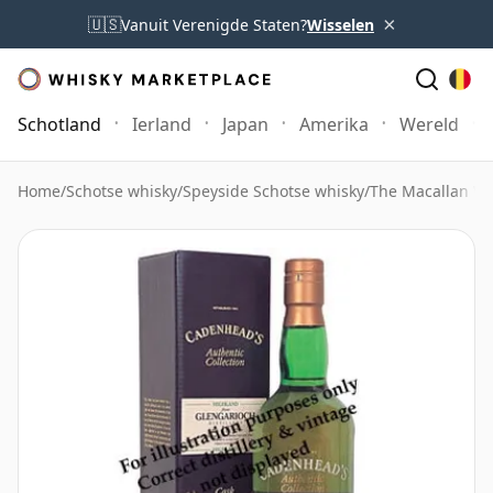
×
🇺🇸
Vanuit Verenigde Staten?
Wisselen
Schotland
Ierland
Japan
Amerika
Wereld
Home
/
Schotse whisky
/
Speyside Schotse whisky
/
The Macallan Wh