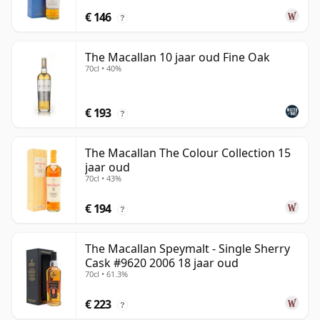
€ 146
?
The Macallan 10 jaar oud Fine Oak
70cl • 40%
€ 193
?
The Macallan The Colour Collection 15
jaar oud
70cl • 43%
€ 194
?
The Macallan Speymalt - Single Sherry
Cask #9620 2006 18 jaar oud
70cl • 61.3%
€ 223
?