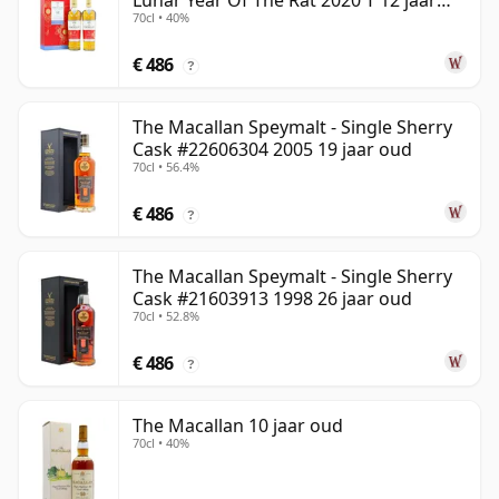
Lunar Year Of The Rat 2020 T 12 jaar
70cl • 40%
oud
€ 486
?
The Macallan Speymalt - Single Sherry
Cask #22606304 2005 19 jaar oud
70cl • 56.4%
€ 486
?
The Macallan Speymalt - Single Sherry
Cask #21603913 1998 26 jaar oud
70cl • 52.8%
€ 486
?
The Macallan 10 jaar oud
70cl • 40%