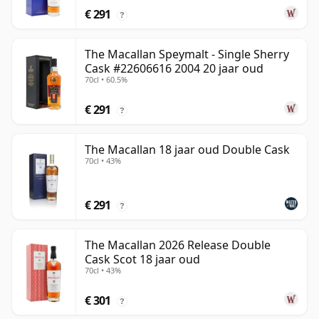
€ 291
?
The Macallan Speymalt - Single Sherry
Cask #22606616 2004 20 jaar oud
70cl • 60.5%
€ 291
?
The Macallan 18 jaar oud Double Cask
70cl • 43%
€ 291
?
The Macallan 2026 Release Double
Cask Scot 18 jaar oud
70cl • 43%
€ 301
?