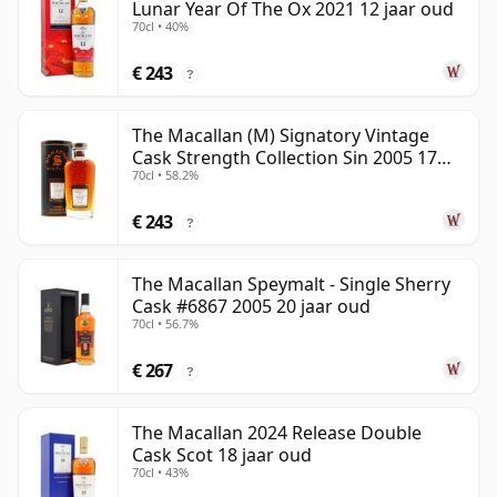
Lunar Year Of The Ox 2021 12 jaar oud
70cl • 40%
€ 243
?
The Macallan (M) Signatory Vintage
Cask Strength Collection Sin 2005 17
70cl • 58.2%
jaar oud
€ 243
?
The Macallan Speymalt - Single Sherry
Cask #6867 2005 20 jaar oud
70cl • 56.7%
€ 267
?
The Macallan 2024 Release Double
Cask Scot 18 jaar oud
70cl • 43%