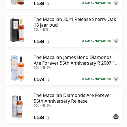
€ 534
GRATIS VERZENDING
?
The Macallan 2021 Release Sherry Oak
18 jaar oud
70cl • 43%
€ 534
GRATIS VERZENDING
?
The Macallan James Bond Diamonds
Are Forever 55th Anniversary R 2007 18
70cl • 45.5%
jaar oud
€ 573
GRATIS VERZENDING
?
The Macallan Diamonds Are Forever
55th Anniversary Release
70cl • 45.5%
€ 583
?