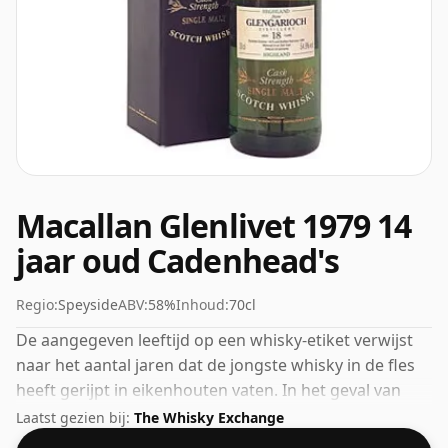
Macallan Glenlivet 1979 14
jaar oud Cadenhead's
Regio:
Speyside
ABV:
58%
Inhoud:
70cl
De aangegeven leeftijd op een whisky-etiket verwijst
naar het aantal jaren dat de jongste whisky in de fles
heeft gerijpt in eikenhouten vaten. In het geval van
deze Scotch Whisky van The Macallan is dat 14 jaar.
Laatst gezien bij:
The Whisky Exchange
Gebotteld op een mooie drinksterkte van 58% wordt