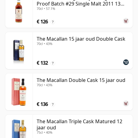
Proof Batch #29 Single Malt 2011 13
70cl • 57.1%
jaar oud
€ 126
?
The Macallan 15 jaar oud Double Cask
70cl • 43%
€ 132
?
The Macallan Double Cask 15 jaar oud
70cl • 43%
€ 136
?
The Macallan Triple Cask Matured 12
jaar oud
75cl • 40%