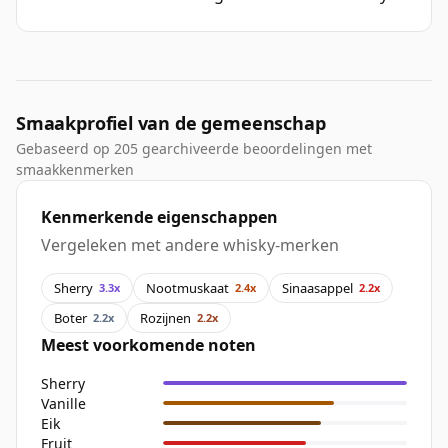
Smaakprofiel van de gemeenschap
Gebaseerd op 205 gearchiveerde beoordelingen met
smaakkenmerken
Kenmerkende eigenschappen
Vergeleken met andere whisky-merken
Sherry
Nootmuskaat
Sinaasappel
3.3x
2.4x
2.2x
Boter
Rozijnen
2.2x
2.2x
Meest voorkomende noten
Sherry
Vanille
Eik
Fruit