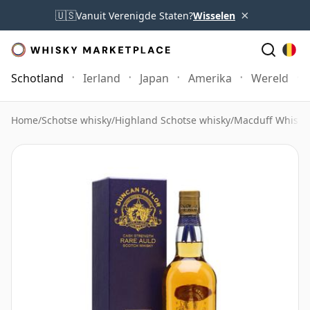
×
🇺🇸
Vanuit Verenigde Staten?
Wisselen
Schotland
Ierland
Japan
Amerika
Wereld
Home
/
Schotse whisky
/
Highland Schotse whisky
/
Macduff Whisky