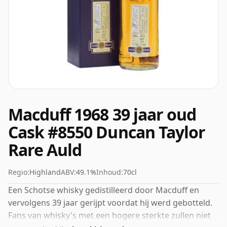
Macduff 1968 39 jaar oud
Cask #8550 Duncan Taylor
Rare Auld
Regio:
Highland
ABV:
49.1%
Inhoud:
70cl
Een Schotse whisky gedistilleerd door Macduff en
vervolgens 39 jaar gerijpt voordat hij werd gebotteld.
Fans van whisky's met een hogere sterkte zullen niet