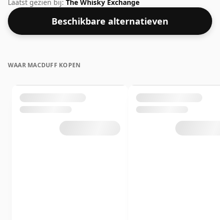
teleurgesteld zijn door deze botteling, die een
Laatst gezien bij:
The Whisky Exchange
alcoholpercentage van 49,1% heeft.
Beschikbare alternatieven
WAAR MACDUFF KOPEN