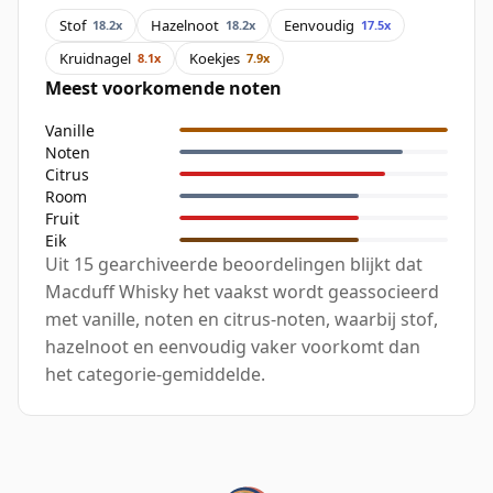
Stof
Hazelnoot
Eenvoudig
18.2x
18.2x
17.5x
Kruidnagel
Koekjes
8.1x
7.9x
Meest voorkomende noten
Vanille
Noten
Citrus
Room
Fruit
Eik
Uit 15 gearchiveerde beoordelingen blijkt dat
Macduff Whisky het vaakst wordt geassocieerd
met vanille, noten en citrus-noten, waarbij stof,
hazelnoot en eenvoudig vaker voorkomt dan
het categorie-gemiddelde.