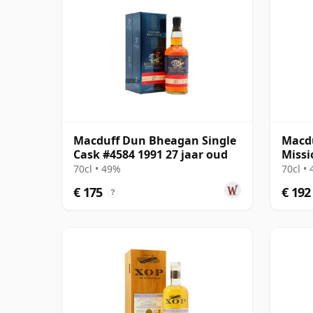
Macduff Dun Bheagan Single
Macd
Cask #4584 1991 27 jaar oud
Missi
Lafit
70cl • 49%
70cl •
€ 175
€ 192
?