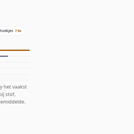
Koekjes
7.9x
y het vaakst
j stof,
gemiddelde.