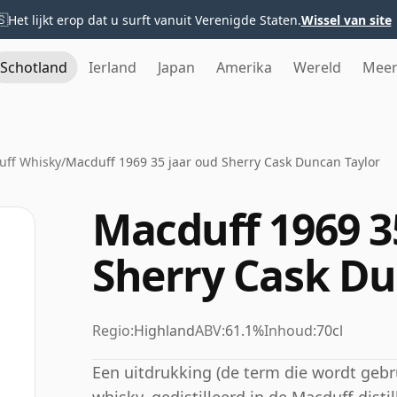
🇸
Het lijkt erop dat u surft vanuit Verenigde Staten.
Wissel van site
Schotland
Ierland
Japan
Amerika
Wereld
Mee
uff Whisky
/
Macduff 1969 35 jaar oud Sherry Cask Duncan Taylor
Macduff 1969 3
Sherry Cask Du
Regio:
Highland
ABV:
61.1%
Inhoud:
70cl
Een uitdrukking (de term die wordt gebr