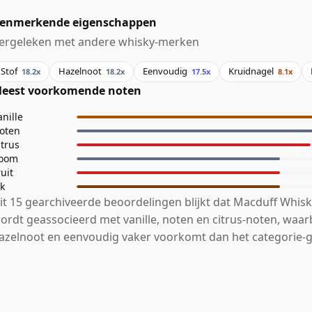
enmerkende eigenschappen
ergeleken met andere whisky-merken
Stof
Hazelnoot
Eenvoudig
Kruidnagel
18.2x
18.2x
17.5x
8.1x
eest voorkomende noten
anille
oten
itrus
oom
ruit
ik
it 15 gearchiveerde beoordelingen blijkt dat Macduff Whisk
ordt geassocieerd met vanille, noten en citrus-noten, waarbi
azelnoot en eenvoudig vaker voorkomt dan het categorie-