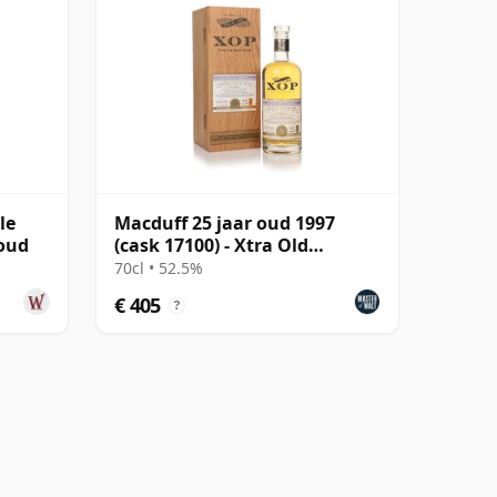
le
Macduff 25 jaar oud 1997
 oud
(cask 17100) - Xtra Old
Particular
70cl • 52.5%
€ 405
?