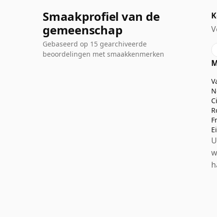
Smaakprofiel van de
K
gemeenschap
V
Gebaseerd op 15 gearchiveerde
beoordelingen met smaakkenmerken
M
V
N
C
R
F
E
U
w
h