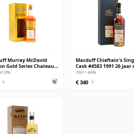
uff Murray McDavid
Macduff Chieftain's Sing
on Gold Series Chateau
Cask #4583 1991 26 jaar
e 1997 26 jaar oud
 47.9%
70cl • 46%
€ 340
?
?