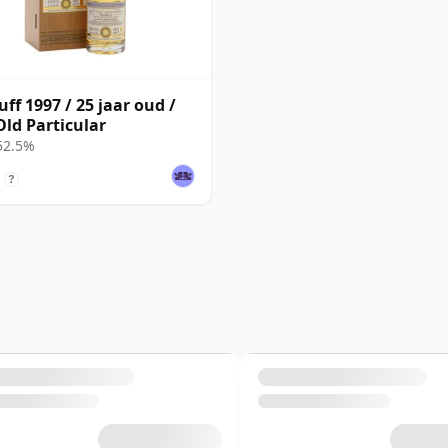
ff 1997 / 25 jaar oud /
Old Particular
 52.5%
?