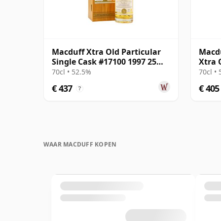
Macduff Xtra Old Particular
Macdu
Single Cask #17100 1997 25
Xtra 
jaar oud
70cl • 52.5%
70cl •
€ 437
€ 405
?
WAAR MACDUFF KOPEN