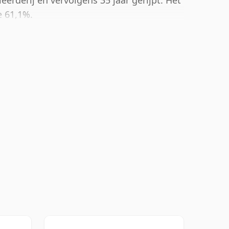
leerderij en vervolgens 35 jaar gerijpt. Het
e 61,1%.