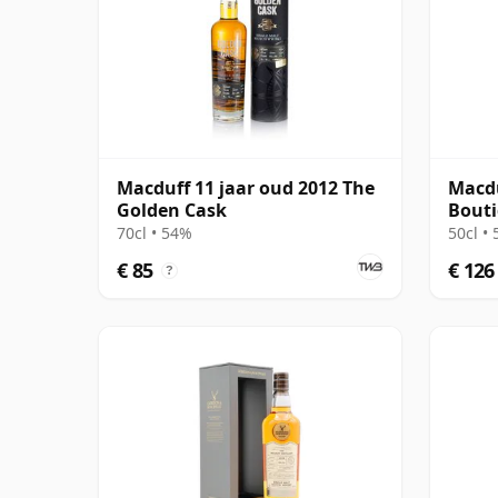
Macduff 11 jaar oud 2012 The
Macdu
Golden Cask
Bout
70cl • 54%
50cl •
€ 85
€ 126
?