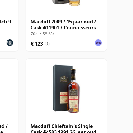
tch 9
Macduff 2009 / 15 jaar oud /
y
Cask #11901 / Connoisseurs
Choice
70cl • 58.6%
€ 123
?
ud /
Macduff Chieftain's Single
he
Cask #4583 1991 26 jaar oud