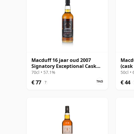
Macduff 16 jaar oud 2007
Macdu
Signatory Exceptional Cask
(cask
Edition #3
Dodg
70cl • 57.1%
50cl •
€ 77
€ 44
?