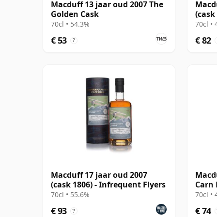
Macduff 13 jaar oud 2007 The
Macdu
Golden Cask
(cask
(Doug
70cl • 54.3%
70cl •
€ 53
€ 82
?
Macduff 17 jaar oud 2007
Macdu
(cask 1806) - Infrequent Flyers
Carn
70cl • 55.6%
70cl •
€ 93
€ 74
?