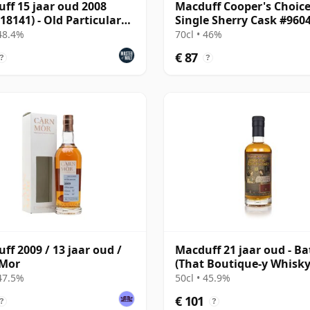
ff 15 jaar oud 2008
Macduff Cooper's Choice
 18141) - Old Particular
Single Sherry Cask #960
las Laing)
7 jaar oud
 48.4%
70cl • 46%
€ 87
?
?
ff 2009 / 13 jaar oud /
Macduff 21 jaar oud - Ba
 Mor
(That Boutique-y Whisk
Company)
 47.5%
50cl • 45.9%
€ 101
?
?