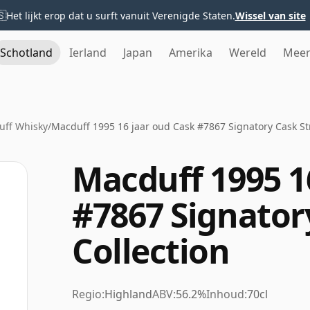
🇸
Het lijkt erop dat u surft vanuit Verenigde Staten.
Wissel van site
Schotland
Ierland
Japan
Amerika
Wereld
Mee
uff Whisky
/
Macduff 1995 16 jaar oud Cask #7867 Signatory Cask St
Macduff 1995 1
#7867 Signator
Collection
Regio:
Highland
ABV:
56.2%
Inhoud:
70cl