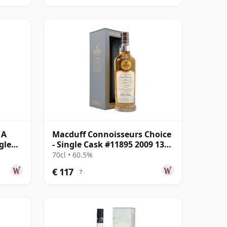
 A
Macduff Connoisseurs Choice
gle
- Single Cask #11895 2009 13
jaar oud
70cl • 60.5%
€ 117
?