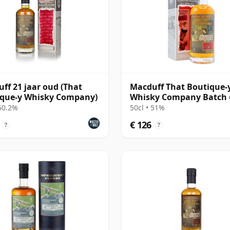
ff 21 jaar oud (That
Macduff That Boutique-
ique-y Whisky Company)
Whisky Company Batch 
Single Mal 1997 21 jaar 
 50.2%
50cl • 51%
€ 126
?
?