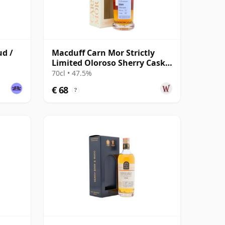
ud /
Macduff Carn Mor Strictly
Limited Oloroso Sherry Cask
Fini 2009 13 jaar oud
70cl • 47.5%
€ 68
?