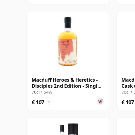
Macduff Heroes & Heretics -
Macdu
Disciples 2nd Edition - Single
Cask 
2008 13 jaar oud
70cl • 54%
70cl •
€ 107
€ 107
?