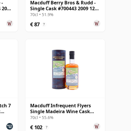
 -
Macduff Berry Bros & Rudd -
4 2008
Single Cask #700443 2009 12
jaar oud
70cl • 51.9%
€ 87
?
tch 7
Macduff Infrequent Flyers
y
Single Madeira Wine Cask
#1806 2007 17 jaar oud
70cl • 55.6%
€ 102
?