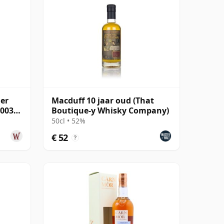
ger
Macduff 10 jaar oud (That
900362
Boutique-y Whisky Company)
50cl • 52%
€ 52
?