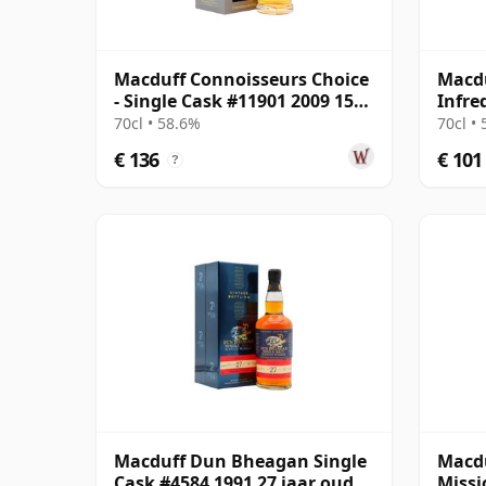
Macduff Connoisseurs Choice
Macdu
- Single Cask #11901 2009 15
Infre
jaar oud
70cl • 58.6%
70cl •
€ 136
€ 101
?
Macduff Dun Bheagan Single
Macd
Cask #4584 1991 27 jaar oud
Missi