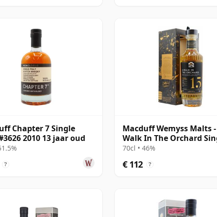
ff Chapter 7 Single
Macduff Wemyss Malts -
#3626 2010 13 jaar oud
Walk In The Orchard Sin
Cask 2006 15 jaar oud
 51.5%
70cl • 46%
€ 112
?
?