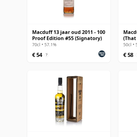
Macduff 13 jaar oud 2011 - 100
Macdu
Proof Edition #55 (Signatory)
(That
Comp
70cl • 57.1%
50cl •
€ 54
€ 58
?