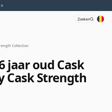
×
r
Zoeken
rength Collection
6 jaar oud Cask
y Cask Strength