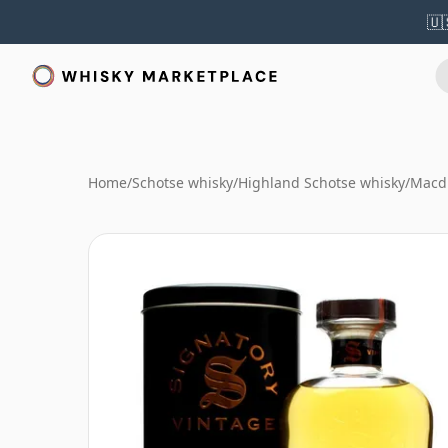
🇺
Home
/
Schotse whisky
/
Highland Schotse whisky
/
Macd