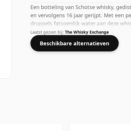
Een botteling van Schotse whisky, gedisti
en vervolgens 16 jaar gerijpt. Met een 
druppels fatsoenlijk water aan deze wh
verbeteren en de geest te openen.
Laatst gezien bij:
The Whisky Exchange
Beschikbare alternatieven