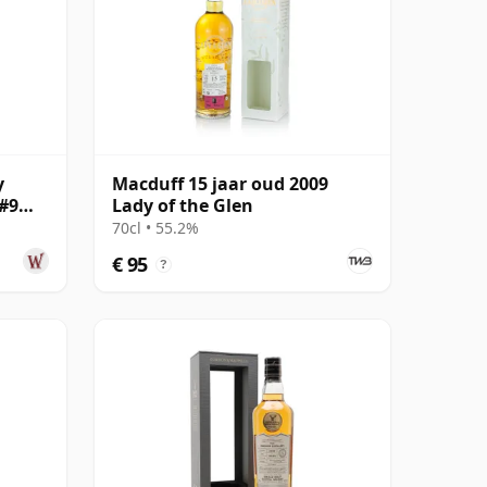
y
Macduff 15 jaar oud 2009
#9
Lady of the Glen
oud
70cl • 55.2%
€ 95
?