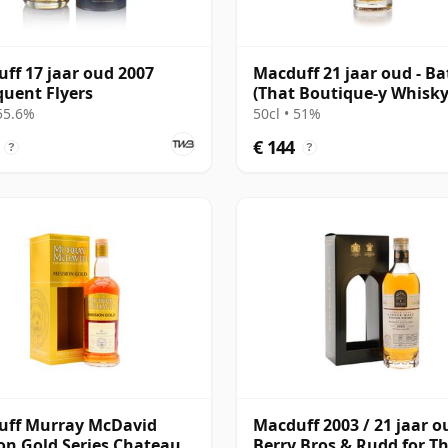
ff 17 jaar oud 2007
Macduff 21 jaar oud - Ba
quent Flyers
(That Boutique-y Whisk
Company)
 55.6%
50cl • 51%
€ 144
?
?
uff Murray McDavid
Macduff 2003 / 21 jaar o
on Gold Series Chateau
Berry Bros & Rudd for T