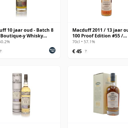
ff 10 jaar oud - Batch 8
Macduff 2011 / 13 jaar o
 Boutique-y Whisky
100 Proof Edition #55 /
any)
Signatory
 50.2%
70cl • 57.1%
€ 45
?
?