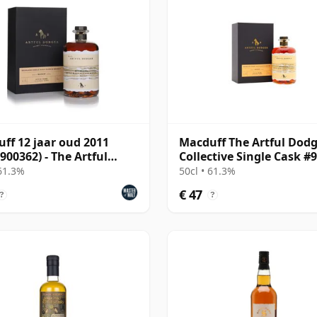
ff 12 jaar oud 2011
Macduff The Artful Dod
 900362) - The Artful
Collective Single Cask #
er
2011 12 jaar oud
 61.3%
50cl • 61.3%
€ 47
?
?