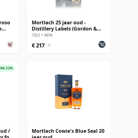
roso
Mortlach 25 jaar oud -
e
Distillery Labels (Gordon &
MacPhail)
70cl • 46%
€ 217
?
ING 22%
oud /
Mortlach Cowie's Blue Seal 20
y for
jaar oud