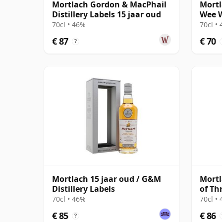
Mortlach Gordon & MacPhail
Mortl
Distillery Labels 15 jaar oud
Wee W
70cl • 46%
70cl •
€ 87
€ 70
?
Mortlach 15 jaar oud / G&M
Mortl
Distillery Labels
of Th
70cl • 46%
70cl •
€ 85
€ 86
?