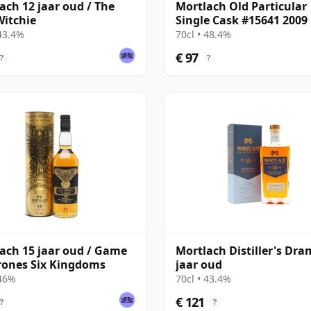
ach 12 jaar oud / The
Mortlach Old Particular
itchie
Single Cask #15641 2009
jaar oud
 43.4%
70cl • 48.4%
€ 97
?
?
ach 15 jaar oud / Game
Mortlach Distiller's Dra
rones Six Kingdoms
jaar oud
 46%
70cl • 43.4%
€ 121
?
?