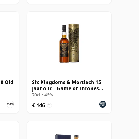
10 Old
Six Kingdoms & Mortlach 15
jaar oud - Game of Thrones
Single Malts Col
70cl • 46%
€ 146
?