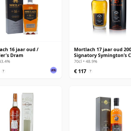
ach 16 jaar oud /
Mortlach 17 jaar oud 20
ller's Dram
Signatory Symington’s 
 43.4%
70cl • 48.9%
€ 117
?
?