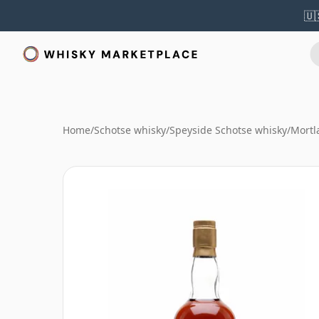
🇺
Home
/
Schotse whisky
/
Speyside Schotse whisky
/
Mortl