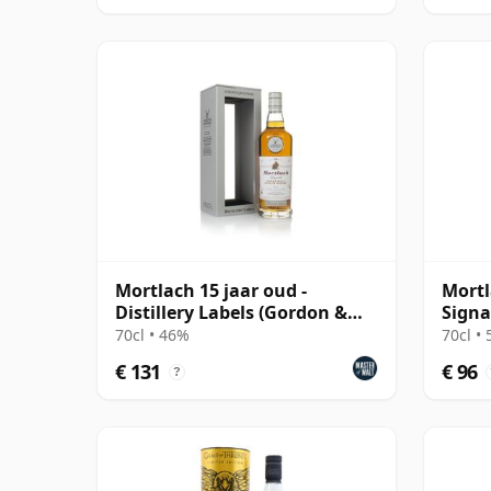
Mortlach 15 jaar oud -
Mortl
Distillery Labels (Gordon &
Signa
MacPhail)
70cl • 46%
70cl •
€ 131
€ 96
?