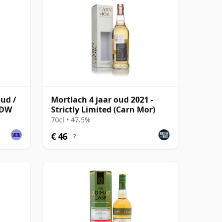
oud /
Mortlach 4 jaar oud 2021 -
LMDW
Strictly Limited (Carn Mor)
70cl • 47.5%
€ 46
?