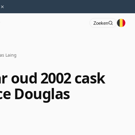
×
r
Zoeken
as Laing
ar oud 2002 cask
ce Douglas