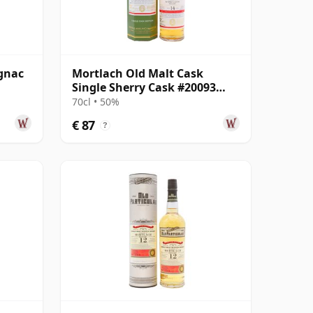
gnac
Mortlach Old Malt Cask
Single Sherry Cask #20093
2008 14 jaar oud
70cl • 50%
€ 87
?