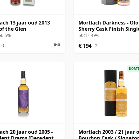
ach 13 jaar oud 2013
Mortlach Darkness - Olo
of the Glen
Sherry Cask Finish Singl
Malt 20 jaar oud
 56.5%
50cl • 49%
€ 194
?
?
KORT
ach 20 jaar oud 2005 -
Mortlach 2003 / 21 jaar 
dent Drams (Decadent
Bourbon Cask / Signator