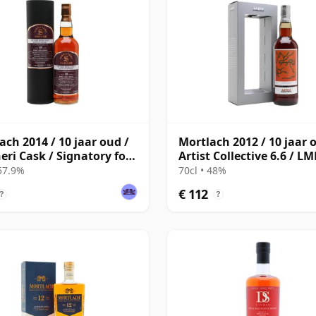
ach 2014 / 10 jaar oud /
Mortlach 2012 / 10 jaar 
eri Cask / Signatory for
Artist Collective 6.6 / 
Whisky Exchange
 57.9%
70cl • 48%
€ 112
?
?