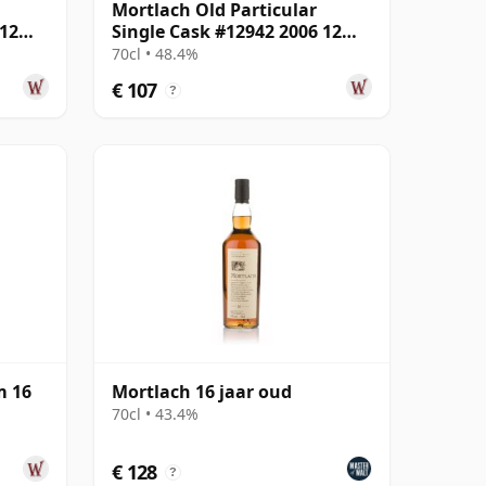
Mortlach Old Particular
 12
Single Cask #12942 2006 12
jaar oud
70cl • 48.4%
€ 107
?
m 16
Mortlach 16 jaar oud
70cl • 43.4%
€ 128
?