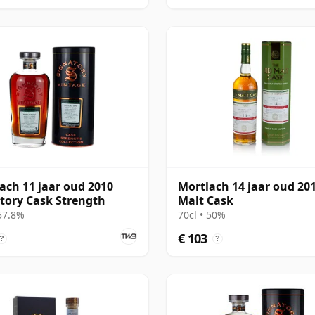
ach 11 jaar oud 2010
Mortlach 14 jaar oud 20
tory Cask Strength
Malt Cask
 57.8%
70cl • 50%
€ 103
?
?