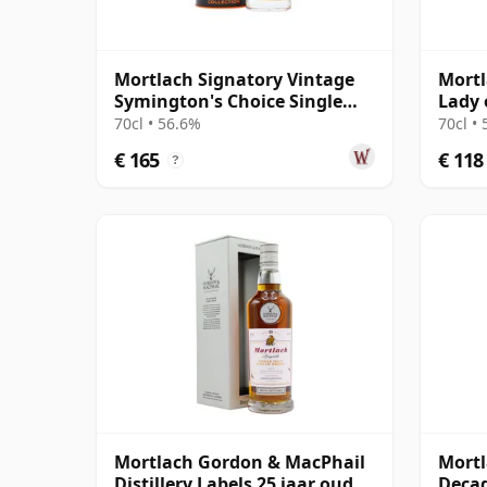
Mortlach Signatory Vintage
Mortl
Symington's Choice Single
Lady 
Cask # 2007 17 jaar oud
70cl • 56.6%
70cl •
€ 165
€ 118
?
Mortlach Gordon & MacPhail
Mortl
Distillery Labels 25 jaar oud
Deca