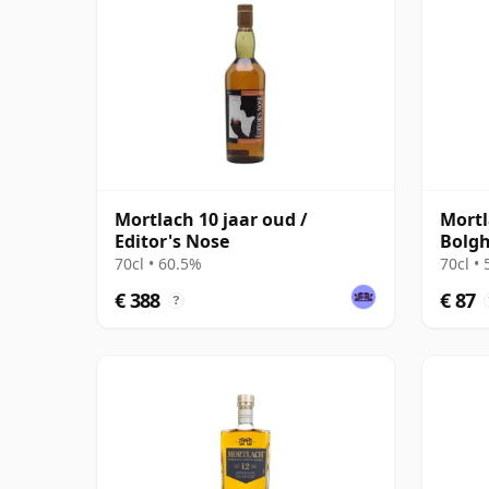
Mortlach 10 jaar oud /
Mortl
Editor's Nose
Bolgh
The 
70cl • 60.5%
70cl •
€ 388
€ 87
?