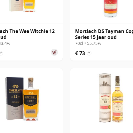
ach The Wee Witchie 12
Mortlach DS Tayman Co
oud
Series 15 jaar oud
 43.4%
70cl • 55.75%
€ 73
?
?