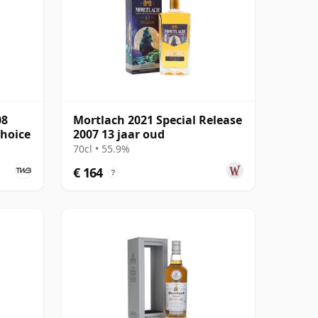
08
Mortlach 2021 Special Release
Choice
2007 13 jaar oud
70cl • 55.9%
€ 164
?