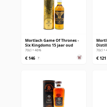
Mortlach Game Of Thrones -
Mortl
Six Kingdoms 15 jaar oud
Disti
70cl • 46%
70cl •
€ 146
€ 121
?