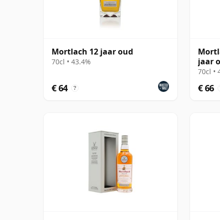
Mortlach 12 jaar oud
Mortl
jaar 
70cl • 43.4%
70cl •
€ 64
€ 66
?