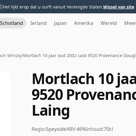
🇸
Het lijkt erop dat u surft vanuit Verenigde Staten.
Wissel van site
Schotland
Ierland
Japan
Amerika
Wereld
Mee
ach Whisky
/
Mortlach 10 jaar oud 2002 cask 9520 Provenance Dougl
Mortlach 10 ja
9520 Provenan
Laing
Regio:
Speyside
ABV:
46%
Inhoud:
70cl