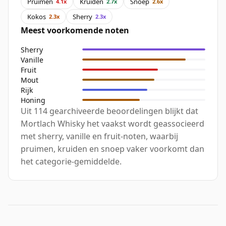
Pruimen
Kruiden
Snoep
4.1x
2.7x
2.6x
Kokos
Sherry
2.3x
2.3x
Meest voorkomende noten
Sherry
Vanille
Fruit
Mout
Rijk
Honing
Uit 114 gearchiveerde beoordelingen blijkt dat
Mortlach Whisky het vaakst wordt geassocieerd
met sherry, vanille en fruit-noten, waarbij
pruimen, kruiden en snoep vaker voorkomt dan
het categorie-gemiddelde.