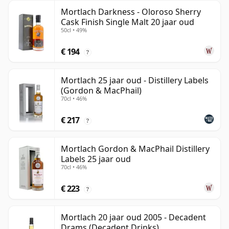
Mortlach Darkness - Oloroso Sherry
Cask Finish Single Malt 20 jaar oud
50cl • 49%
€ 194
?
Mortlach 25 jaar oud - Distillery Labels
(Gordon & MacPhail)
70cl • 46%
€ 217
?
Mortlach Gordon & MacPhail Distillery
Labels 25 jaar oud
70cl • 46%
€ 223
?
Mortlach 20 jaar oud 2005 - Decadent
Drams (Decadent Drinks)