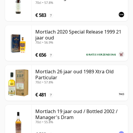
70cl • 57.8%
€ 583
?
Mortlach 2020 Special Release 1999 21
jaar oud
70cl • 56.9%
€ 656
GRATIS VERZENDING
?
Mortlach 26 jaar oud 1989 Xtra Old
Particular
70cl • 57.8%
€ 481
?
Mortlach 19 jaar oud / Bottled 2002 /
Manager's Dram
70cl • 55.8%