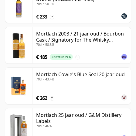
70cl • 50.1%
€ 233
?
Mortlach 2003 / 21 jaar oud / Bourbon
Cask / Signatory for The Whisky
70cl • 58.3%
Exchange
€ 185
KORTING 22%
?
Mortlach Cowie's Blue Seal 20 jaar oud
70cl • 43.4%
€ 262
?
Mortlach 25 jaar oud / G&M Distillery
Labels
70cl • 46%