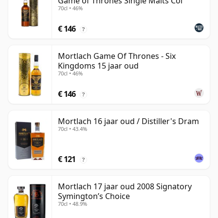
Game of Thrones Single Malts Col
70cl • 46%
€ 146
?
Mortlach Game Of Thrones - Six
Kingdoms 15 jaar oud
70cl • 46%
€ 146
?
Mortlach 16 jaar oud / Distiller's Dram
70cl • 43.4%
€ 121
?
Mortlach 17 jaar oud 2008 Signatory
Symington’s Choice
70cl • 48.9%