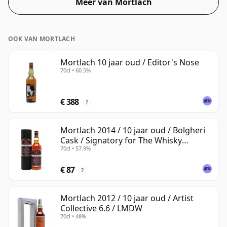
Meer van Mortlach
het ervaren van het 'mondgevoel' en de volle smaak
van whisky.
OOK VAN MORTLACH
Mortlach 10 jaar oud / Editor's Nose
70cl • 60.5%
€ 388
?
Mortlach 2014 / 10 jaar oud / Bolgheri
Cask / Signatory for The Whisky
70cl • 57.9%
Exchange
€ 87
?
Mortlach 2012 / 10 jaar oud / Artist
Collective 6.6 / LMDW
70cl • 48%