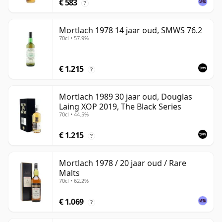
€ 583
?
Mortlach 1978 14 jaar oud, SMWS 76.2
70cl • 57.9%
€ 1.215
?
Mortlach 1989 30 jaar oud, Douglas
Laing XOP 2019, The Black Series
70cl • 44.5%
€ 1.215
?
Mortlach 1978 / 20 jaar oud / Rare
Malts
70cl • 62.2%
€ 1.069
?