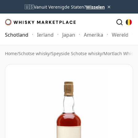
×
🇺🇸
Vanuit Verenigde Staten?
Wisselen
Schotland
Ierland
Japan
Amerika
Wereld
Home
/
Schotse whisky
/
Speyside Schotse whisky
/
Mortlach Whisky