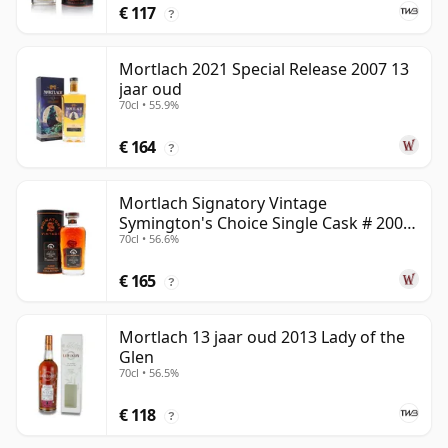
€ 117
?
Mortlach 2021 Special Release 2007 13
jaar oud
70cl • 55.9%
€ 164
?
Mortlach Signatory Vintage
Symington's Choice Single Cask # 2007
70cl • 56.6%
17 jaar oud
€ 165
?
Mortlach 13 jaar oud 2013 Lady of the
Glen
70cl • 56.5%
€ 118
?