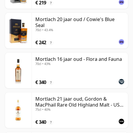
€ 219
?
Mortlach 20 jaar oud / Cowie's Blue
Seal
70cl • 43.4%
€ 242
?
Mortlach 16 jaar oud - Flora and Fauna
70cl • 43%
€ 340
?
Mortlach 21 jaar oud, Gordon &
MacPhail Rare Old Highland Malt - US
75cl • 40%
Import
€ 340
?