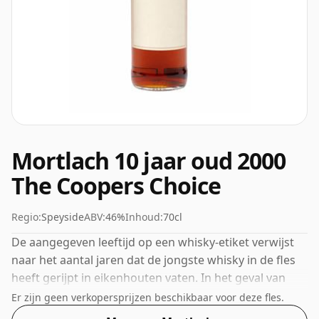
Mortlach 10 jaar oud 2000
The Coopers Choice
Regio:
Speyside
ABV:
46%
Inhoud:
70cl
De aangegeven leeftijd op een whisky-etiket verwijst
naar het aantal jaren dat de jongste whisky in de fles
heeft gerijpt in eikenhouten vaten. In het geval van
deze Schotse Whisky uit Mortlach is dat 10 jaar. 46%
Er zijn geen verkopersprijzen beschikbaar voor deze fles.
wordt door velen beschouwd als een goed ABV voor