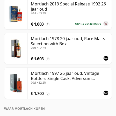
Mortlach 2019 Special Release 1992 26
jaar oud
70cl • 53.2%
€ 1.603
GRATIS VERZENDING
?
Mortlach 1978 20 jaar oud, Rare Malts
Selection with Box
70cl • 62.2%
€ 1.603
?
Mortlach 1997 26 jaar oud, Vintage
Bottlers Single Cask, Adversum
70cl • 52.2%
Element Series - Water
€ 1.700
?
WAAR MORTLACH KOPEN