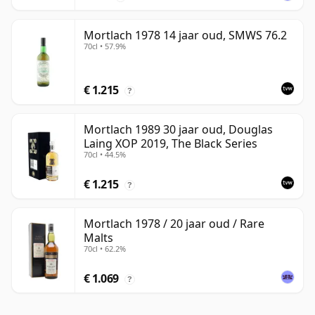
Mortlach 1978 14 jaar oud, SMWS 76.2
70cl • 57.9%
€ 1.215
?
Mortlach 1989 30 jaar oud, Douglas
Laing XOP 2019, The Black Series
70cl • 44.5%
€ 1.215
?
Mortlach 1978 / 20 jaar oud / Rare
Malts
70cl • 62.2%
€ 1.069
?