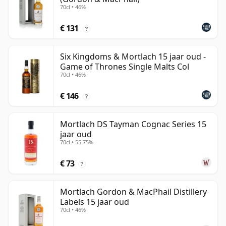
70cl • 46%
€ 131
?
Six Kingdoms & Mortlach 15 jaar oud -
Game of Thrones Single Malts Col
70cl • 46%
€ 146
?
Mortlach DS Tayman Cognac Series 15
jaar oud
70cl • 55.75%
€ 73
?
Mortlach Gordon & MacPhail Distillery
Labels 15 jaar oud
70cl • 46%