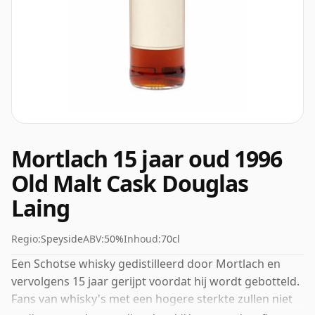
Mortlach 15 jaar oud 1996
Old Malt Cask Douglas
Laing
Regio:
Speyside
ABV:
50%
Inhoud:
70cl
Een Schotse whisky gedistilleerd door Mortlach en
vervolgens 15 jaar gerijpt voordat hij wordt gebotteld.
Fans van whisky's met een hogere sterkte zullen niet