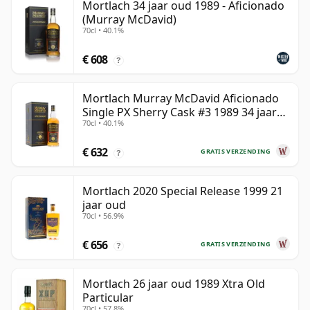
Mortlach 34 jaar oud 1989 - Aficionado
(Murray McDavid)
70cl • 40.1%
€ 608
?
Mortlach Murray McDavid Aficionado
Single PX Sherry Cask #3 1989 34 jaar
70cl • 40.1%
oud
€ 632
GRATIS VERZENDING
?
Mortlach 2020 Special Release 1999 21
jaar oud
70cl • 56.9%
€ 656
GRATIS VERZENDING
?
Mortlach 26 jaar oud 1989 Xtra Old
Particular
70cl • 57.8%