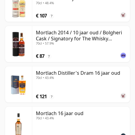
70cl • 48.4%
€ 107
?
Mortlach 2014 / 10 jaar oud / Bolgheri
Cask / Signatory for The Whisky
70cl • 57.9%
Exchange
€ 87
?
Mortlach Distiller's Dram 16 jaar oud
70cl • 43.4%
€ 121
?
Mortlach 16 jaar oud
70cl • 43.4%