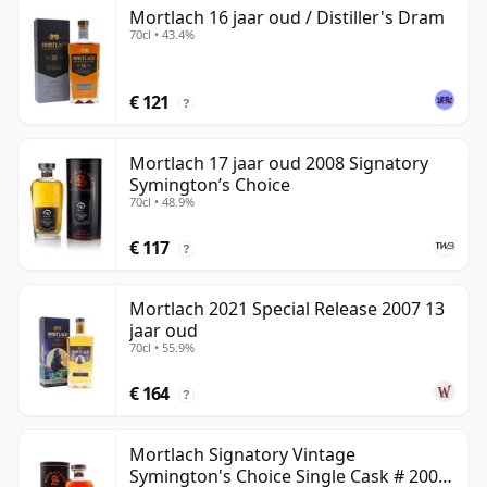
Mortlach 16 jaar oud / Distiller's Dram
70cl • 43.4%
€ 121
?
Mortlach 17 jaar oud 2008 Signatory
Symington’s Choice
70cl • 48.9%
€ 117
?
Mortlach 2021 Special Release 2007 13
jaar oud
70cl • 55.9%
€ 164
?
Mortlach Signatory Vintage
Symington's Choice Single Cask # 2007