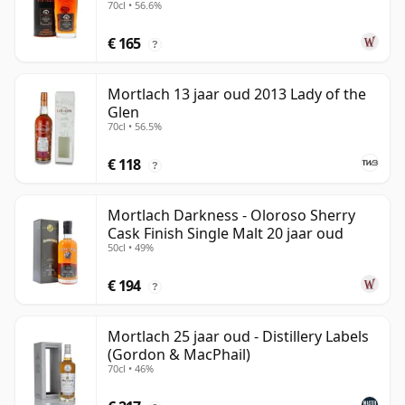
70cl • 56.6%
17 jaar oud
€ 165
?
Mortlach 13 jaar oud 2013 Lady of the
Glen
70cl • 56.5%
€ 118
?
Mortlach Darkness - Oloroso Sherry
Cask Finish Single Malt 20 jaar oud
50cl • 49%
€ 194
?
Mortlach 25 jaar oud - Distillery Labels
(Gordon & MacPhail)
70cl • 46%