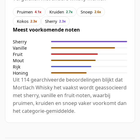
Pruimen
Kruiden
Snoep
4.1x
2.7x
2.6x
Kokos
Sherry
2.3x
2.3x
Meest voorkomende noten
Sherry
Vanille
Fruit
Mout
Rijk
Honing
Uit 114 gearchiveerde beoordelingen blijkt dat
Mortlach Whisky het vaakst wordt geassocieerd
met sherry, vanille en fruit-noten, waarbij
pruimen, kruiden en snoep vaker voorkomt dan
het categorie-gemiddelde.