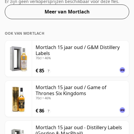
teleurgesteld zijn door deze botteling met een
Er zijn geen verkopersprijzen beschikbaar voor deze fles.
alcoholpercentage van 50%.
Meer van Mortlach
OOK VAN MORTLACH
Mortlach 15 jaar oud / G&M Distillery
Labels
70cl • 46%
€ 85
?
Mortlach 15 jaar oud / Game of
Thrones Six Kingdoms
70cl • 46%
€ 86
?
Mortlach 15 jaar oud - Distillery Labels
(Gordon & MacPhail)