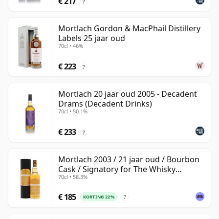
€ 217
?
Mortlach Gordon & MacPhail Distillery
Labels 25 jaar oud
70cl • 46%
€ 223
?
Mortlach 20 jaar oud 2005 - Decadent
Drams (Decadent Drinks)
70cl • 50.1%
€ 233
?
Mortlach 2003 / 21 jaar oud / Bourbon
Cask / Signatory for The Whisky
70cl • 58.3%
Exchange
€ 185
KORTING 22%
?