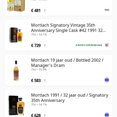
€ 481
?
Mortlach Signatory Vintage 35th
Anniversary Single Cask #42 1991 32
70cl • 54.1%
jaar oud
€ 729
GRATIS VERZENDING
?
Mortlach 19 jaar oud / Bottled 2002 /
Manager's Dram
70cl • 55.8%
€ 583
?
Mortlach 1991 / 32 jaar oud / Signatory
35th Anniversary
70cl • 54.1%
€ 628
?