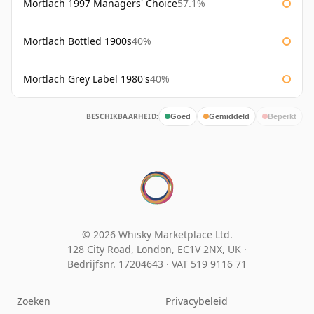
Mortlach 1997 Managers' Choice
57.1%
Mortlach Bottled 1900s
40%
Mortlach Grey Label 1980's
40%
BESCHIKBAARHEID:
Goed
Gemiddeld
Beperkt
© 2026 Whisky Marketplace Ltd.
128 City Road, London, EC1V 2NX, UK ·
Bedrijfsnr. 17204643
·
VAT 519 9116 71
Zoeken
Privacybeleid