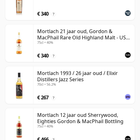
€ 340
?
Mortlach 21 jaar oud, Gordon &
MacPhail Rare Old Highland Malt - US
75cl • 40%
Import
€ 340
?
Mortlach 1993 / 26 jaar oud / Elixir
Distillers Jazz Series
70cl • 56.2%
€ 267
?
Mortlach 12 jaar oud Sherrywood,
Eighties Gordon & MacPhail Bottling
75cl • 40%
€ 466
?