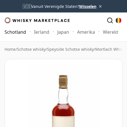
×
🇺🇸
Vanuit Verenigde Staten?
Wisselen
Schotland
Ierland
Japan
Amerika
Wereld
Home
/
Schotse whisky
/
Speyside Schotse whisky
/
Mortlach Whisky