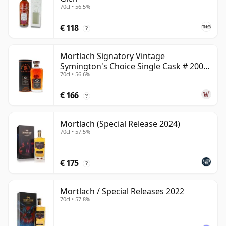
70cl • 56.5%
€ 118
?
Mortlach Signatory Vintage
Symington's Choice Single Cask # 2007
70cl • 56.6%
17 jaar oud
€ 166
?
Mortlach (Special Release 2024)
70cl • 57.5%
€ 175
?
Mortlach / Special Releases 2022
70cl • 57.8%