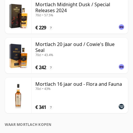
Mortlach Midnight Dusk / Special
Releases 2024
70cl • 57.5%
€ 229
?
Mortlach 20 jaar oud / Cowie's Blue
Seal
70cl • 43.4%
€ 242
?
Mortlach 16 jaar oud - Flora and Fauna
70cl • 43%
€ 341
?
WAAR MORTLACH KOPEN