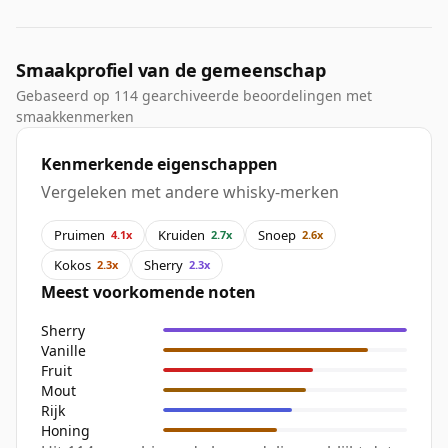
Smaakprofiel van de gemeenschap
Gebaseerd op 114 gearchiveerde beoordelingen met
smaakkenmerken
Kenmerkende eigenschappen
Vergeleken met andere whisky-merken
Pruimen
Kruiden
Snoep
4.1x
2.7x
2.6x
Kokos
Sherry
2.3x
2.3x
Meest voorkomende noten
Sherry
Vanille
Fruit
Mout
Rijk
Honing