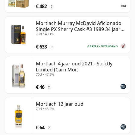
€ 482
?
Mortlach Murray McDavid Aficionado
Single PX Sherry Cask #3 1989 34 jaar
70cl • 40.1%
oud
€ 633
GRATIS VERZENDING
?
Mortlach 4 jaar oud 2021 - Strictly
Limited (Carn Mor)
70cl • 47.5%
€ 46
?
Mortlach 12 jaar oud
70cl • 43.4%
€ 64
?