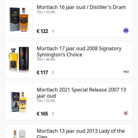
Mortlach 16 jaar oud / Distiller's Dram
70cl • 43.4%
€ 122
?
Mortlach 17 jaar oud 2008 Signatory
Symington’s Choice
70cl • 48.9%
€ 117
?
Mortlach 2021 Special Release 2007 13
jaar oud
70cl • 55.9%
€ 165
?
Mortlach 13 jaar oud 2013 Lady of the
Glen