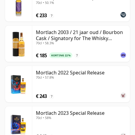
70cl • 50.1%
€ 233
?
Mortlach 2003 / 21 jaar oud / Bourbon
Cask / Signatory for The Whisky
70cl • 58.3%
Exchange
€ 185
KORTING 22%
?
Mortlach 2022 Special Release
70cl • 57.8%
€ 243
?
Mortlach 2023 Special Release
70cl • 58%