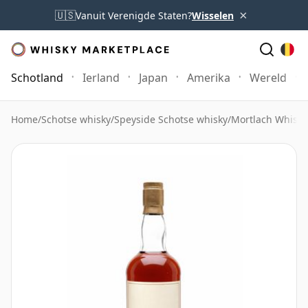
×
🇺🇸
Vanuit Verenigde Staten?
Wisselen
Schotland
Ierland
Japan
Amerika
Wereld
Home
/
Schotse whisky
/
Speyside Schotse whisky
/
Mortlach Whisky