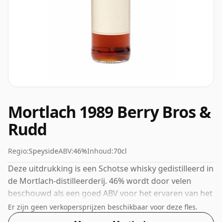
Mortlach 1989 Berry Bros &
Rudd
Regio:
Speyside
ABV:
46%
Inhoud:
70cl
Deze uitdrukking is een Schotse whisky gedistilleerd in
de Mortlach-distilleerderij. 46% wordt door velen
beschouwd als een goed ABV voor het ervaren van het
'mondgevoel' en de volle smaak van whisky.
Er zijn geen verkopersprijzen beschikbaar voor deze fles.