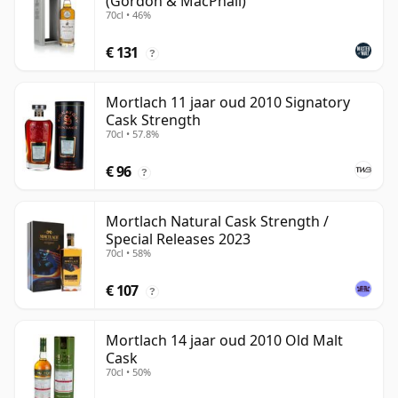
(Gordon & MacPhail)
70cl • 46%
€ 131
?
Mortlach 11 jaar oud 2010 Signatory
Cask Strength
70cl • 57.8%
€ 96
?
Mortlach Natural Cask Strength /
Special Releases 2023
70cl • 58%
€ 107
?
Mortlach 14 jaar oud 2010 Old Malt
Cask
70cl • 50%