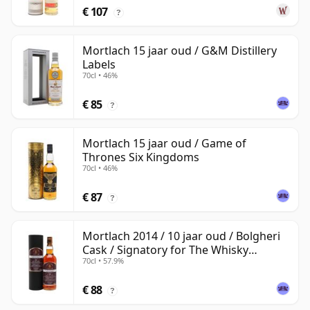
€ 107
?
Mortlach 15 jaar oud / G&M Distillery
Labels
70cl • 46%
€ 85
?
Mortlach 15 jaar oud / Game of
Thrones Six Kingdoms
70cl • 46%
€ 87
?
Mortlach 2014 / 10 jaar oud / Bolgheri
Cask / Signatory for The Whisky
70cl • 57.9%
Exchange
€ 88
?