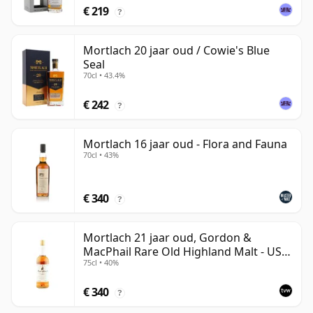
€ 219
?
Mortlach 20 jaar oud / Cowie's Blue
Seal
70cl • 43.4%
€ 242
?
Mortlach 16 jaar oud - Flora and Fauna
70cl • 43%
€ 340
?
Mortlach 21 jaar oud, Gordon &
MacPhail Rare Old Highland Malt - US
75cl • 40%
Import
€ 340
?