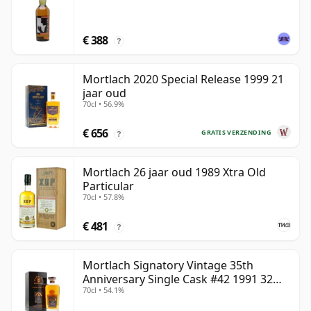
€ 388
?
Mortlach 2020 Special Release 1999 21
jaar oud
70cl • 56.9%
€ 656
GRATIS VERZENDING
?
Mortlach 26 jaar oud 1989 Xtra Old
Particular
70cl • 57.8%
€ 481
?
Mortlach Signatory Vintage 35th
Anniversary Single Cask #42 1991 32
70cl • 54.1%
jaar oud