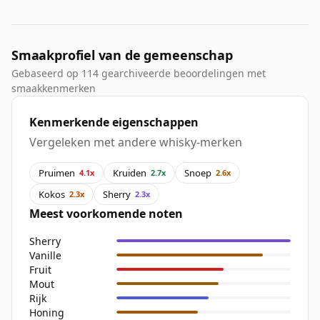
Smaakprofiel van de gemeenschap
Gebaseerd op 114 gearchiveerde beoordelingen met
smaakkenmerken
Kenmerkende eigenschappen
Vergeleken met andere whisky-merken
Pruimen
Kruiden
Snoep
4.1x
2.7x
2.6x
Kokos
Sherry
2.3x
2.3x
Meest voorkomende noten
Sherry
Vanille
Fruit
Mout
Rijk
Honing