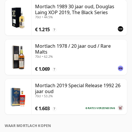
Mortlach 1989 30 jaar oud, Douglas
Laing XOP 2019, The Black Series
70cl • 44.5%
€ 1.215
?
Mortlach 1978 / 20 jaar oud / Rare
Malts
70cl • 62.2%
€ 1.069
?
Mortlach 2019 Special Release 1992 26
jaar oud
70cl • 53.2%
€ 1.603
GRATIS VERZENDING
?
WAAR MORTLACH KOPEN