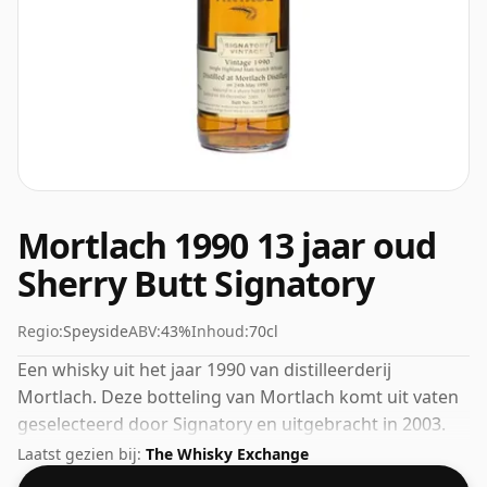
Mortlach 1990 13 jaar oud
Sherry Butt Signatory
Regio:
Speyside
ABV:
43%
Inhoud:
70cl
Een whisky uit het jaar 1990 van distilleerderij
Mortlach. Deze botteling van Mortlach komt uit vaten
geselecteerd door Signatory en uitgebracht in 2003.
Wordt geleverd in een gewone fles van 70 cl en wordt
Laatst gezien bij:
The Whisky Exchange
gebotteld op een gezond ABV van 43%.