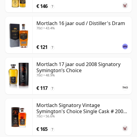
€ 146
?
Mortlach 16 jaar oud / Distiller's Dram
70cl • 43.4%
€ 121
?
Mortlach 17 jaar oud 2008 Signatory
Symington’s Choice
70cl • 48.9%
€ 117
?
Mortlach Signatory Vintage
Symington's Choice Single Cask # 2007
70cl • 56.6%
17 jaar oud
€ 165
?