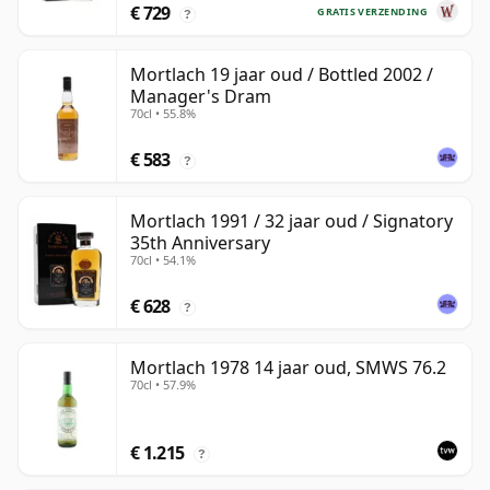
€ 729
GRATIS VERZENDING
?
Mortlach 19 jaar oud / Bottled 2002 /
Manager's Dram
70cl • 55.8%
€ 583
?
Mortlach 1991 / 32 jaar oud / Signatory
35th Anniversary
70cl • 54.1%
€ 628
?
Mortlach 1978 14 jaar oud, SMWS 76.2
70cl • 57.9%
€ 1.215
?