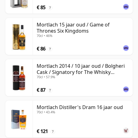
€ 85
?
Mortlach 15 jaar oud / Game of
Thrones Six Kingdoms
70cl • 46%
€ 86
?
Mortlach 2014 / 10 jaar oud / Bolgheri
Cask / Signatory for The Whisky
70cl • 57.9%
Exchange
€ 87
?
Mortlach Distiller's Dram 16 jaar oud
70cl • 43.4%
€ 121
?