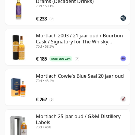
Drams (Decadent Drinks)
70cl • 50.1%
€ 233
?
Mortlach 2003 / 21 jaar oud / Bourbon
Cask / Signatory for The Whisky
70cl • 58.3%
Exchange
€ 185
KORTING 22%
?
Mortlach Cowie's Blue Seal 20 jaar oud
70cl • 43.4%
€ 262
?
Mortlach 25 jaar oud / G&M Distillery
Labels
70cl • 46%