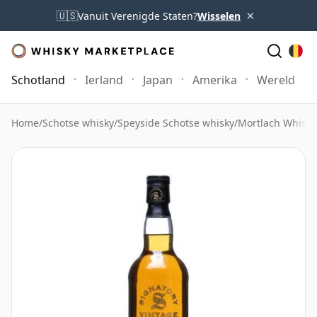
×
🇺🇸
Vanuit Verenigde Staten?
Wisselen
Schotland
Ierland
Japan
Amerika
Wereld
Home
/
Schotse whisky
/
Speyside Schotse whisky
/
Mortlach Whisky