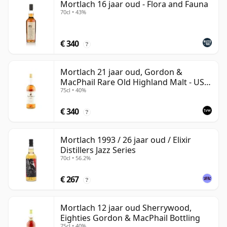
Mortlach 16 jaar oud - Flora and Fauna
70cl • 43%
€ 340
?
Mortlach 21 jaar oud, Gordon &
MacPhail Rare Old Highland Malt - US
75cl • 40%
Import
€ 340
?
Mortlach 1993 / 26 jaar oud / Elixir
Distillers Jazz Series
70cl • 56.2%
€ 267
?
Mortlach 12 jaar oud Sherrywood,
Eighties Gordon & MacPhail Bottling
75cl • 40%