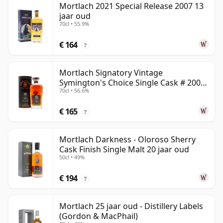
Mortlach 2021 Special Release 2007 13
jaar oud
70cl • 55.9%
€ 164
?
Mortlach Signatory Vintage
Symington's Choice Single Cask # 2007
70cl • 56.6%
17 jaar oud
€ 165
?
Mortlach Darkness - Oloroso Sherry
Cask Finish Single Malt 20 jaar oud
50cl • 49%
€ 194
?
Mortlach 25 jaar oud - Distillery Labels
(Gordon & MacPhail)