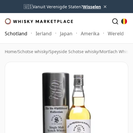
×
🇺🇸
Vanuit Verenigde Staten?
Wisselen
Schotland
Ierland
Japan
Amerika
Wereld
Home
/
Schotse whisky
/
Speyside Schotse whisky
/
Mortlach Whisky