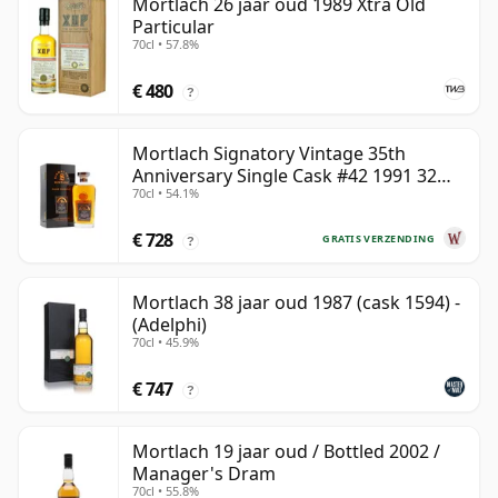
Mortlach 26 jaar oud 1989 Xtra Old
Particular
70cl • 57.8%
€ 480
?
Mortlach Signatory Vintage 35th
Anniversary Single Cask #42 1991 32
70cl • 54.1%
jaar oud
€ 728
GRATIS VERZENDING
?
Mortlach 38 jaar oud 1987 (cask 1594) -
(Adelphi)
70cl • 45.9%
€ 747
?
Mortlach 19 jaar oud / Bottled 2002 /
Manager's Dram
70cl • 55.8%