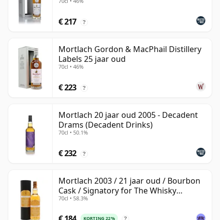
70cl • 46%
€ 217
?
Mortlach Gordon & MacPhail Distillery
Labels 25 jaar oud
70cl • 46%
€ 223
?
Mortlach 20 jaar oud 2005 - Decadent
Drams (Decadent Drinks)
70cl • 50.1%
€ 232
?
Mortlach 2003 / 21 jaar oud / Bourbon
Cask / Signatory for The Whisky
70cl • 58.3%
Exchange
€ 184
KORTING 22%
?