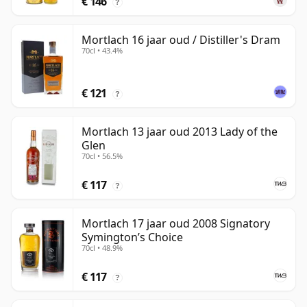
€ 146
?
Mortlach 16 jaar oud / Distiller's Dram
70cl • 43.4%
€ 121
?
Mortlach 13 jaar oud 2013 Lady of the
Glen
70cl • 56.5%
€ 117
?
Mortlach 17 jaar oud 2008 Signatory
Symington’s Choice
70cl • 48.9%
€ 117
?