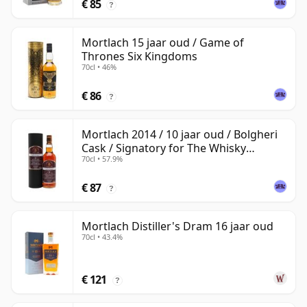
€ 85
?
Mortlach 15 jaar oud / Game of
Thrones Six Kingdoms
70cl • 46%
€ 86
?
Mortlach 2014 / 10 jaar oud / Bolgheri
Cask / Signatory for The Whisky
70cl • 57.9%
Exchange
€ 87
?
Mortlach Distiller's Dram 16 jaar oud
70cl • 43.4%
€ 121
?