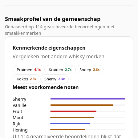
Smaakprofiel van de gemeenschap
Gebaseerd op 114 gearchiveerde beoordelingen met
smaakkenmerken
Kenmerkende eigenschappen
Vergeleken met andere whisky-merken
Pruimen
Kruiden
Snoep
4.1x
2.7x
2.6x
Kokos
Sherry
2.3x
2.3x
Meest voorkomende noten
Sherry
Vanille
Fruit
Mout
Rijk
Honing
Uit 114 gearchiveerde beoordelingen blijkt dat