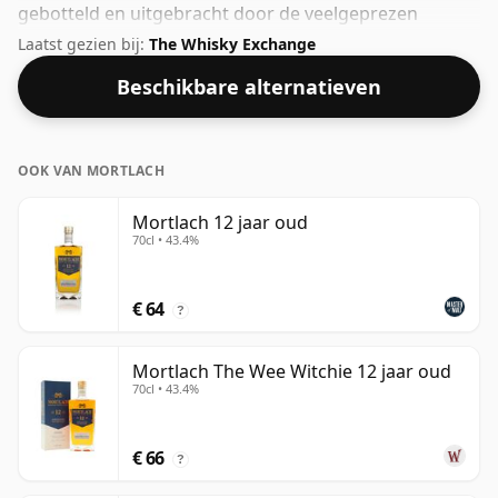
gebotteld en uitgebracht door de veelgeprezen
bottelaar Signatory. Met 46% zul je merken dat deze
Laatst gezien bij:
The Whisky Exchange
whisky op een ideale drinksterkte is gebotteld. Wordt
Beschikbare alternatieven
geleverd in de normale flesmaat van 70cl.
OOK VAN MORTLACH
Mortlach 12 jaar oud
70cl • 43.4%
€ 64
?
Mortlach The Wee Witchie 12 jaar oud
70cl • 43.4%
€ 66
?