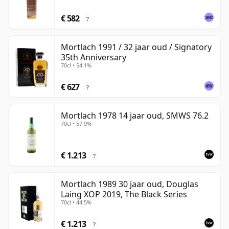
€ 582
?
Mortlach 1991 / 32 jaar oud / Signatory
35th Anniversary
70cl • 54.1%
€ 627
?
Mortlach 1978 14 jaar oud, SMWS 76.2
70cl • 57.9%
€ 1.213
?
Mortlach 1989 30 jaar oud, Douglas
Laing XOP 2019, The Black Series
70cl • 44.5%
€ 1.213
?