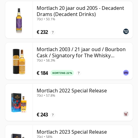
Mortlach 20 jaar oud 2005 - Decadent
Drams (Decadent Drinks)
70cl • 50.1%
€ 232
?
Mortlach 2003 / 21 jaar oud / Bourbon
Cask / Signatory for The Whisky
70cl • 58.3%
Exchange
€ 184
KORTING 22%
?
Mortlach 2022 Special Release
70cl • 57.8%
€ 243
?
Mortlach 2023 Special Release
70cl • 58%