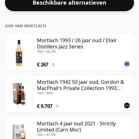
Beschikbare alternatieven
OOK VAN MORTLACH
Mortlach 1993 / 26 jaar oud / Elixir
Distillers Jazz Series
70cl • 56.2%
€ 267
?
Mortlach 1942 50 jaar oud, Gordon &
MacPhail's Private Collection 1993
70cl • 40%
Bottling
€ 9.707
?
Mortlach 4 jaar oud 2021 - Strictly
Limited (Carn Mor)
70cl • 47.5%