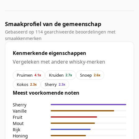
Smaakprofiel van de gemeenschap
Gebaseerd op 114 gearchiveerde beoordelingen met
smaakkenmerken
Kenmerkende eigenschappen
Vergeleken met andere whisky-merken
Pruimen
Kruiden
Snoep
4.1x
2.7x
2.6x
Kokos
Sherry
2.3x
2.3x
Meest voorkomende noten
Sherry
Vanille
Fruit
Mout
Rijk
Honing