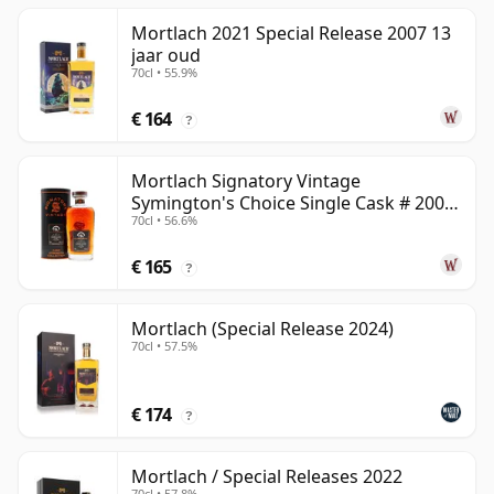
Mortlach 2021 Special Release 2007 13
jaar oud
70cl • 55.9%
€ 164
?
Mortlach Signatory Vintage
Symington's Choice Single Cask # 2007
70cl • 56.6%
17 jaar oud
€ 165
?
Mortlach (Special Release 2024)
70cl • 57.5%
€ 174
?
Mortlach / Special Releases 2022
70cl • 57.8%