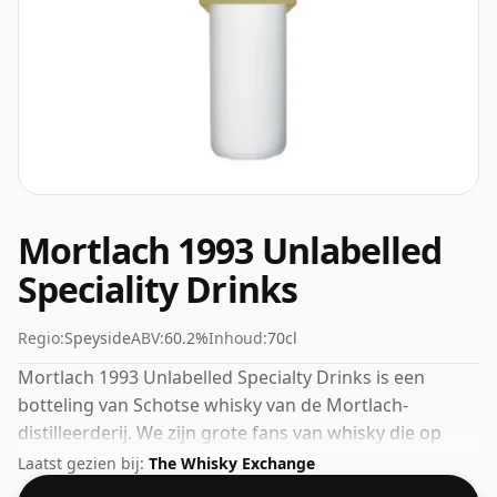
Mortlach 1993 Unlabelled
Speciality Drinks
Regio:
Speyside
ABV:
60.2%
Inhoud:
70cl
Mortlach 1993 Unlabelled Specialty Drinks is een
botteling van Schotse whisky van de Mortlach-
distilleerderij. We zijn grote fans van whisky die op
hoge sterkte is gebotteld en deze botteling komt op
Laatst gezien bij:
The Whisky Exchange
een nette 60,2%.