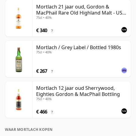
Mortlach 21 jaar oud, Gordon &
MacPhail Rare Old Highland Malt - US
75cl • 40%
Import
€ 340
?
Mortlach / Grey Label / Bottled 1980s
75cl • 40%
€ 267
?
Mortlach 12 jaar oud Sherrywood,
Eighties Gordon & MacPhail Bottling
75cl • 40%
€ 466
?
WAAR MORTLACH KOPEN