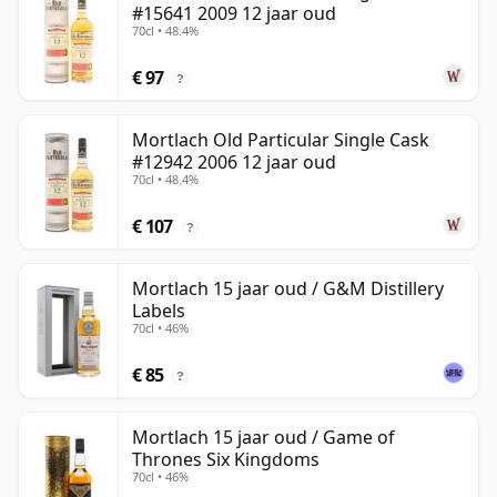
#15641 2009 12 jaar oud
70cl • 48.4%
€ 97
?
Mortlach Old Particular Single Cask
#12942 2006 12 jaar oud
70cl • 48.4%
€ 107
?
Mortlach 15 jaar oud / G&M Distillery
Labels
70cl • 46%
€ 85
?
Mortlach 15 jaar oud / Game of
Thrones Six Kingdoms
70cl • 46%