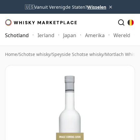
×
🇺🇸
Vanuit Verenigde Staten?
Wisselen
Schotland
Ierland
Japan
Amerika
Wereld
Home
/
Schotse whisky
/
Speyside Schotse whisky
/
Mortlach Whisky