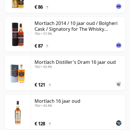
€ 86
?
Mortlach 2014 / 10 jaar oud / Bolgheri
Cask / Signatory for The Whisky
70cl • 57.9%
Exchange
€ 87
?
Mortlach Distiller's Dram 16 jaar oud
70cl • 43.4%
€ 121
?
Mortlach 16 jaar oud
70cl • 43.4%
€ 128
?