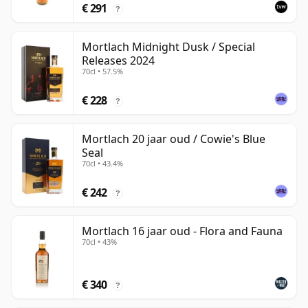
€ 291
?
Mortlach Midnight Dusk / Special
Releases 2024
70cl • 57.5%
€ 228
?
Mortlach 20 jaar oud / Cowie's Blue
Seal
70cl • 43.4%
€ 242
?
Mortlach 16 jaar oud - Flora and Fauna
70cl • 43%
€ 340
?