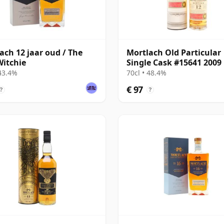
ach 12 jaar oud / The
Mortlach Old Particular
itchie
Single Cask #15641 2009
jaar oud
 43.4%
70cl • 48.4%
€ 97
?
?