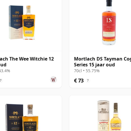
ach The Wee Witchie 12
Mortlach DS Tayman Co
oud
Series 15 jaar oud
 43.4%
70cl • 55.75%
€ 73
?
?