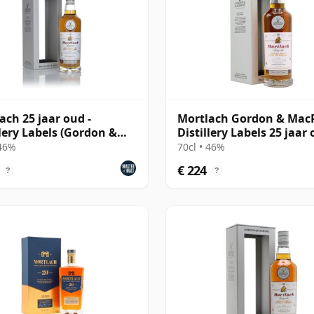
ach 25 jaar oud -
Mortlach Gordon & Mac
llery Labels (Gordon &
Distillery Labels 25 jaar
ail)
 46%
70cl • 46%
€ 224
?
?