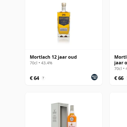
Mortlach 12 jaar oud
Mortl
jaar 
70cl • 43.4%
70cl •
€ 64
€ 66
?