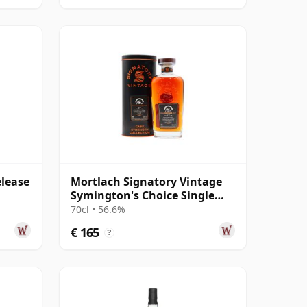
elease
Mortlach Signatory Vintage
Symington's Choice Single
Cask # 2007 17 jaar oud
70cl • 56.6%
€ 165
?