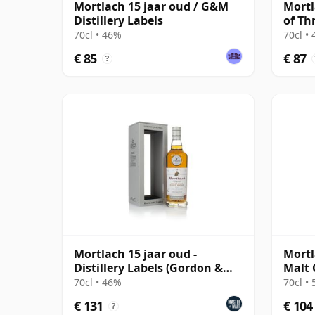
Mortlach 15 jaar oud / G&M
Mortl
Distillery Labels
of Th
70cl • 46%
70cl •
€ 85
€ 87
?
Mortlach 15 jaar oud -
Mortl
Distillery Labels (Gordon &
Malt 
MacPhail)
70cl • 46%
70cl •
€ 131
€ 104
?