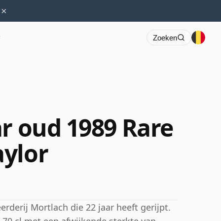
×
r
Zoeken
ar oud 1989 Rare
ylor
erderij Mortlach die 22 jaar heeft gerijpt.