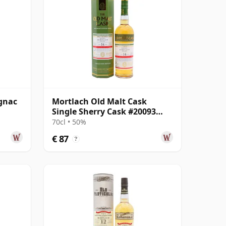
gnac
Mortlach Old Malt Cask
Single Sherry Cask #20093
2008 14 jaar oud
70cl • 50%
€ 87
?