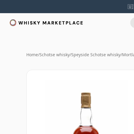
🇺
Home
/
Schotse whisky
/
Speyside Schotse whisky
/
Mortl