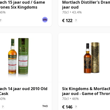
ach 15 jaar oud / Game
Mortlach Distiller's Dra
rones Six Kingdoms
jaar oud
 46%
70cl • 43.4%
€ 122
?
?
ach 14 jaar oud 2010 Old
Six Kingdoms & Mortlac
Cask
jaar oud - Game of Thro
Single Malts Col
 50%
70cl • 46%
€ 146
?
?