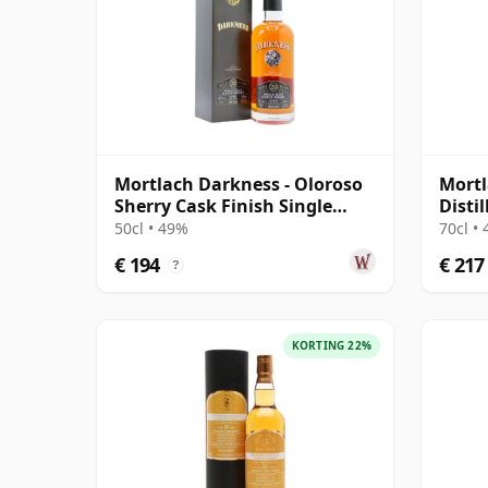
Mortlach Darkness - Oloroso
Mortl
Sherry Cask Finish Single
Disti
Malt 20 jaar oud
MacPh
50cl • 49%
70cl •
€ 194
€ 217
?
KORTING 22%