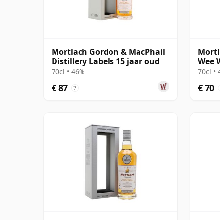
Mortlach Gordon & MacPhail
Mortl
Distillery Labels 15 jaar oud
Wee W
70cl • 46%
70cl •
€ 87
€ 70
?