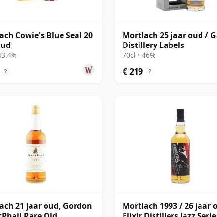
ach Cowie's Blue Seal 20
Mortlach 25 jaar oud / 
oud
Distillery Labels
 43.4%
70cl • 46%
€ 219
?
?
ach 21 jaar oud, Gordon
Mortlach 1993 / 26 jaar 
Phail Rare Old
Elixir Distillers Jazz Serie