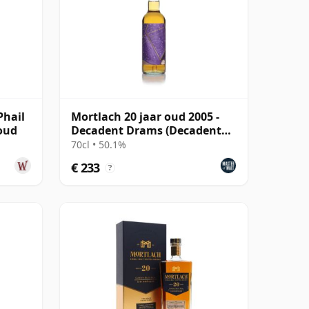
Phail
Mortlach 20 jaar oud 2005 -
 oud
Decadent Drams (Decadent
Drinks)
70cl • 50.1%
€ 233
?