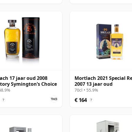
ach 17 jaar oud 2008
Mortlach 2021 Special R
tory Symington’s Choice
2007 13 jaar oud
 48.9%
70cl • 55.9%
€ 164
?
?