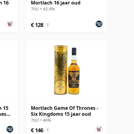
m 16
Mortlach 16 jaar oud
70cl • 43.4%
€ 128
?
h 15
Mortlach Game Of Thrones -
nes
Six Kingdoms 15 jaar oud
70cl • 46%
€ 146
?