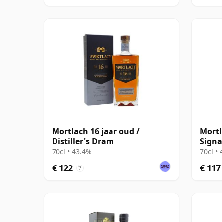
Mortlach 16 jaar oud /
Mortl
Distiller's Dram
Signa
70cl • 43.4%
70cl •
€ 122
€ 117
?