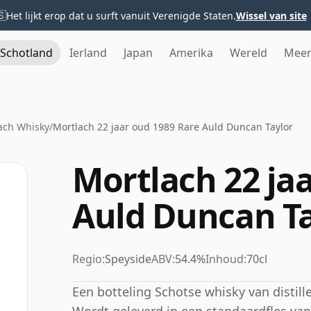
🇸
Het lijkt erop dat u surft vanuit Verenigde Staten.
Wissel van site
Schotland
Ierland
Japan
Amerika
Wereld
Mee
ach Whisky
/
Mortlach 22 jaar oud 1989 Rare Auld Duncan Taylor
Mortlach 22 ja
Auld Duncan Ta
Regio:
Speyside
ABV:
54.4%
Inhoud:
70cl
Een botteling Schotse whisky van distille