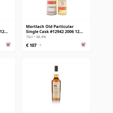
Mortlach Old Particular
 12
Single Cask #12942 2006 12
jaar oud
70cl • 48.4%
€ 107
?