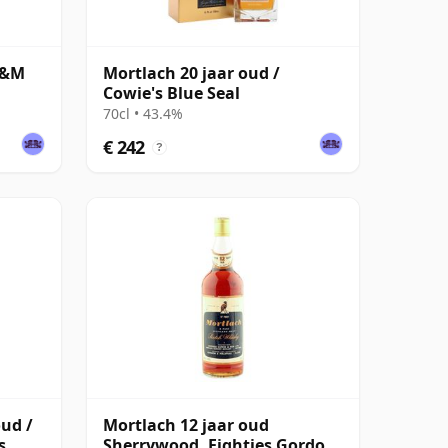
G&M
Mortlach 20 jaar oud /
Cowie's Blue Seal
70cl • 43.4%
€ 242
?
oud /
Mortlach 12 jaar oud
s
Sherrywood, Eighties Gordon